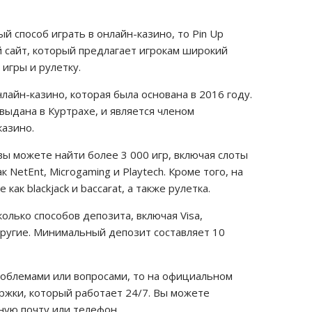
 способ играть в онлайн-казино, то Pin Up
й сайт, который предлагает игрокам широкий
 игры и рулетку.
нлайн-казино, которая была основана в 2016 году.
ыдана в Куртрахе, и является членом
азино.
вы можете найти более 3 000 игр, включая слоты
 NetEnt, Microgaming и Playtech. Кроме того, на
как blackjack и baccarat, а также рулетка.
колько способов депозита, включая Visa,
 и другие. Минимальный депозит составляет 10
проблемами или вопросами, то на официальном
ержки, который работает 24/7. Вы можете
нную почту или телефон.