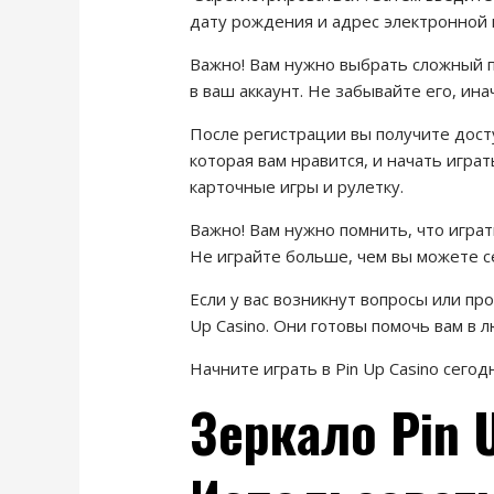
дату рождения и адрес электронной 
Важно! Вам нужно выбрать сложный п
в ваш аккаунт. Не забывайте его, ина
После регистрации вы получите досту
которая вам нравится, и начать игра
карточные игры и рулетку.
Важно! Вам нужно помнить, что играть
Не играйте больше, чем вы можете с
Если у вас возникнут вопросы или пр
Up Casino. Они готовы помочь вам в 
Начните играть в Pin Up Casino сегод
Зеркало Pin 