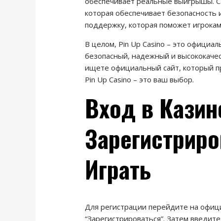
обеспечивает реальные выигрышы. С
которая обеспечивает безопасность и
поддержку, которая поможет игрокам 
В целом, Pin Up Casino – это официа
безопасный, надежный и высококачес
ищете официальный сайт, который пре
Pin Up Casino – это ваш выбор.
Вход в Казин
Зарегистриро
Играть
Для регистрации перейдите на офици
“Зарегистрироваться”. Затем введите