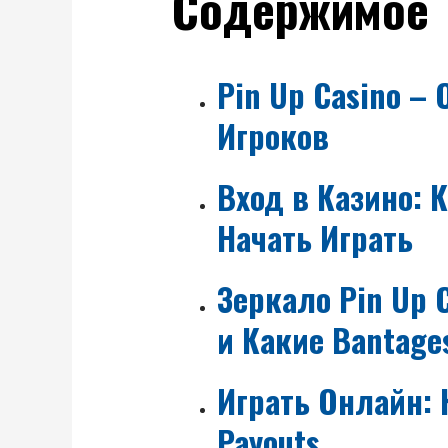
Содержимое
Pin Up Casino 
Игроков
Вход в Казино: 
Начать Играть
Зеркало Pin Up 
и Какие Вantage
Играть Онлайн: 
Payouts