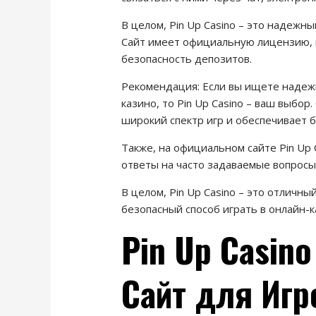
В целом, Pin Up Casino – это надежны
Сайт имеет официальную лицензию, 
безопасность депозитов.
Рекомендация: Если вы ищете надежн
казино, то Pin Up Casino – ваш выбо
широкий спектр игр и обеспечивает 
Также, на официальном сайте Pin Up 
ответы на часто задаваемые вопросы
В целом, Pin Up Casino – это отличн
безопасный способ играть в онлайн-к
Pin Up Casin
Сайт для Игр