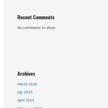
Recent Comments
No comments to show.
Archives
March 2026
July 2025
April 2025