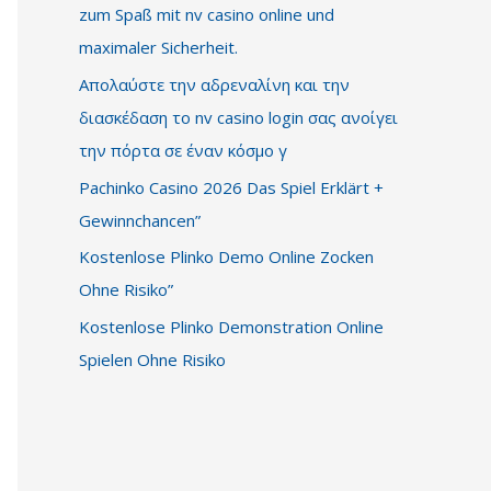
zum Spaß mit nv casino online und
maximaler Sicherheit.
Απολαύστε την αδρεναλίνη και την
διασκέδαση το nv casino login σας ανοίγει
την πόρτα σε έναν κόσμο γ
Pachinko Casino 2026 Das Spiel Erklärt +
Gewinnchancen”
Kostenlose Plinko Demo Online Zocken
Ohne Risiko”
Kostenlose Plinko Demonstration Online
Spielen Ohne Risiko