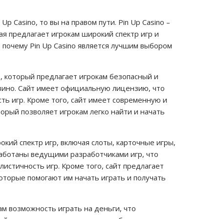
p Casino, то вы на правом пути. Pin Up Casino –
ая предлагает игрокам широкий спектр игр и
, почему Pin Up Casino является лучшим выбором
т, который предлагает игрокам безопасный и
зино. Сайт имеет официальную лицензию, что
ть игр. Кроме того, сайт имеет современную и
орый позволяет игрокам легко найти и начать
окий спектр игр, включая слоты, карточные игры,
зработаны ведущими разработчиками игр, что
листичность игр. Кроме того, сайт предлагает
которые помогают им начать играть и получать
кам возможность играть на деньги, что