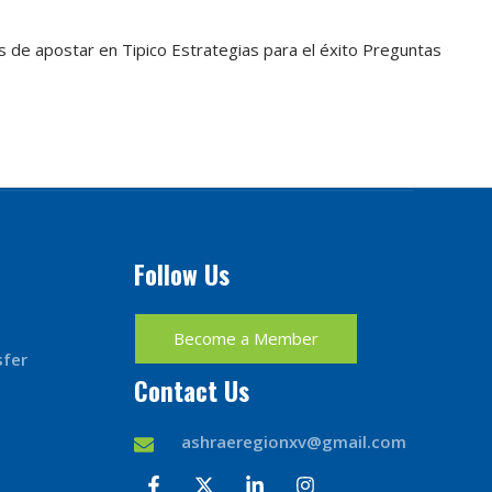
 de apostar en Tipico Estrategias para el éxito Preguntas
Follow Us
Become a Member
sfer
Contact Us
ashraeregionxv@gmail.com
F
X
L
I