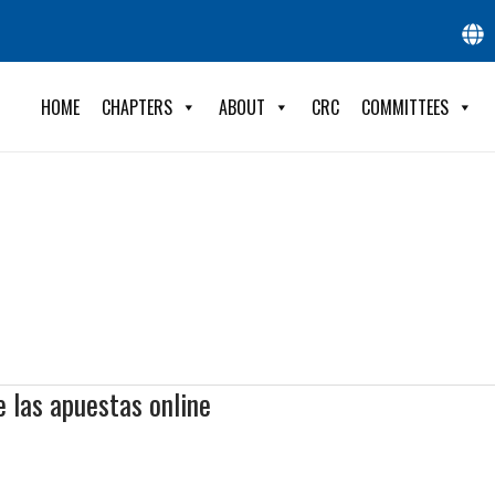
HOME
CHAPTERS
ABOUT
CRC
COMMITTEES
e las apuestas online