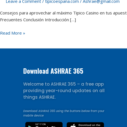
Leave a Comment
/
tipicoespana.com
/
Ashrae@gmail.com
el
universo
Consejos para aprovechar al máximo Tipico Casino en tus apuesta
de
Frecuentes Conclusión Introducción […]
las
apuestas
Read More »
online
Download ASHRAE 365
Welcome to ASHRAE 365 – a free app
providing year-round updates on all
things ASHRAE.
Download ASHRAE 365 using the buttons below from your
mobile device