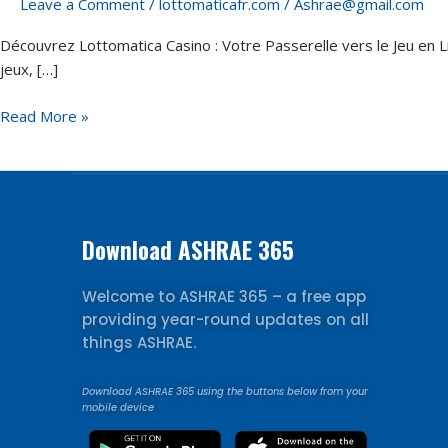
Leave a Comment
/
lottomaticafr.com
/
Ashrae@gmail.com
Lottomatica
avec
Découvrez Lottomatica Casino : Votre Passerelle vers le Jeu en 
un
jeux, […]
accès
sécurisé
Read More »
Download ASHRAE 365
Welcome to ASHRAE 365 – a free app
providing year-round updates on all
things ASHRAE.
Download ASHRAE 365 using the buttons below from your
mobile device