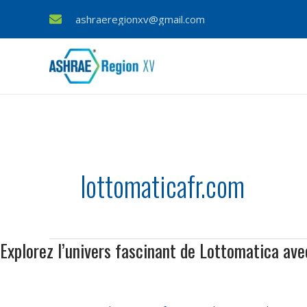
Skip
ashraeregionxv@gmail.com
to
content
lottomaticafr.com
Explorez l’univers fascinant de Lottomatica ave
Explorez
l’univers
fascinant
de