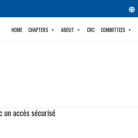
HOME
CHAPTERS
ABOUT
CRC
COMMITTEES
c un accès sécurisé