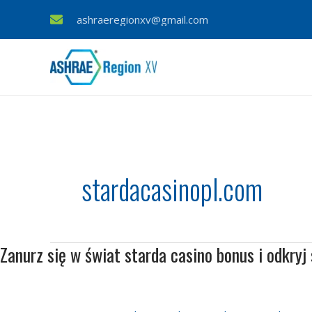
Skip
ashraeregionxv@gmail.com
to
content
stardacasinopl.com
Zanurz się w świat starda casino bonus i odkryj
Zanurz
się
w
świat