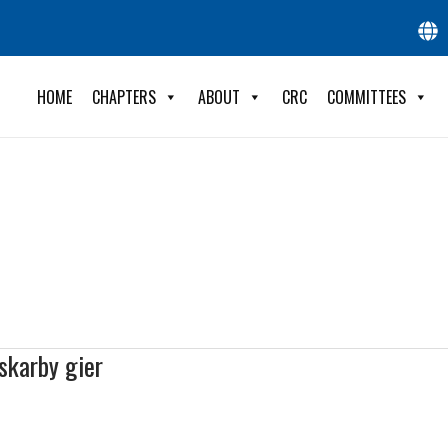
HOME
CHAPTERS
ABOUT
CRC
COMMITTEES
 skarby gier