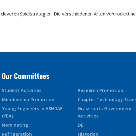
leveren Spielstrategien! Die verschiedenen Arten von roulettino 
Our Committees
Student Activities
Research Promotion
Membership Promotion
Chapter Technology Tran
Young Engineers in ASHRAE
Grassroots Government
(YEA)
Activities
Nominating
DEI
Refrigeration
Historian