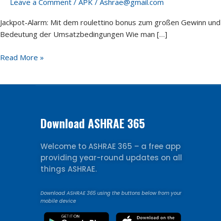
Leave a Comment
/
APK
/
Ashrae@gmail.com
roulettino
bonus
Jackpot-Alarm: Mit dem roulettino bonus zum großen Gewinn und c
zum
Bedeutung der Umsatzbedingungen Wie man […]
großen
Gewinn
Read More »
und
cleveren
Spielstrategien!
Download ASHRAE 365
Welcome to ASHRAE 365 – a free app
providing year-round updates on all
things ASHRAE.
Download ASHRAE 365 using the buttons below from your
mobile device