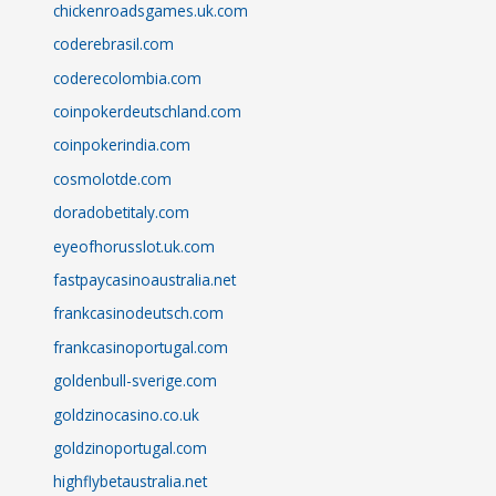
chickenroadsgames.uk.com
coderebrasil.com
coderecolombia.com
coinpokerdeutschland.com
coinpokerindia.com
cosmolotde.com
doradobetitaly.com
eyeofhorusslot.uk.com
fastpaycasinoaustralia.net
frankcasinodeutsch.com
frankcasinoportugal.com
goldenbull-sverige.com
goldzinocasino.co.uk
goldzinoportugal.com
highflybetaustralia.net