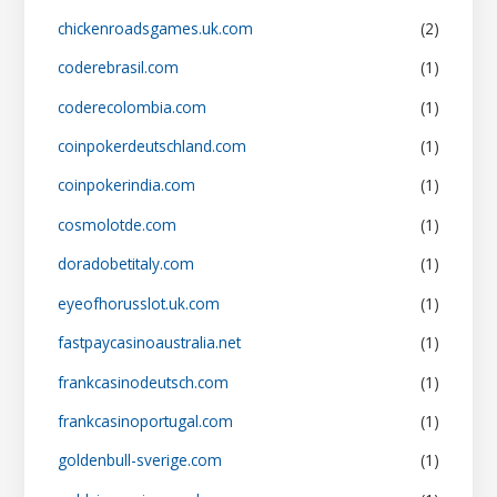
chickenroadsgames.uk.com
(2)
coderebrasil.com
(1)
coderecolombia.com
(1)
coinpokerdeutschland.com
(1)
coinpokerindia.com
(1)
cosmolotde.com
(1)
doradobetitaly.com
(1)
eyeofhorusslot.uk.com
(1)
fastpaycasinoaustralia.net
(1)
frankcasinodeutsch.com
(1)
frankcasinoportugal.com
(1)
goldenbull-sverige.com
(1)