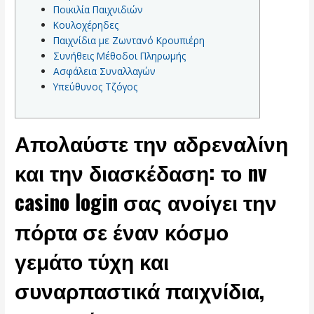
Ποικιλία Παιχνιδιών
Κουλοχέρηδες
Παιχνίδια με Ζωντανό Κρουπιέρη
Συνήθεις Μέθοδοι Πληρωμής
Ασφάλεια Συναλλαγών
Υπεύθυνος Τζόγος
Απολαύστε την αδρεναλίνη
και την διασκέδαση: το nv
casino login σας ανοίγει την
πόρτα σε έναν κόσμο
γεμάτο τύχη και
συναρπαστικά παιχνίδια,