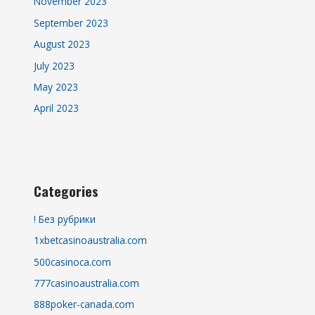
November 2023
September 2023
August 2023
July 2023
May 2023
April 2023
Categories
! Без рубрики
1xbetcasinoaustralia.com
500casinoca.com
777casinoaustralia.com
888poker-canada.com