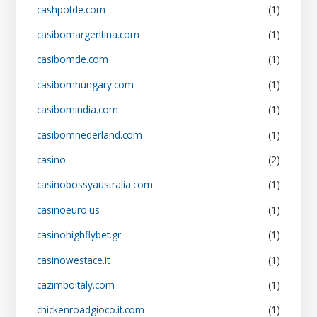
cashpotde.com
(1)
casibomargentina.com
(1)
casibomde.com
(1)
casibomhungary.com
(1)
casibomindia.com
(1)
casibomnederland.com
(1)
casino
(2)
casinobossyaustralia.com
(1)
casinoeuro.us
(1)
casinohighflybet.gr
(1)
casinowestace.it
(1)
cazimboitaly.com
(1)
chickenroadgioco.it.com
(1)