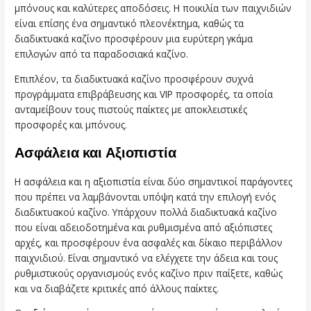
μπόνους και καλύτερες αποδόσεις. Η ποικιλία των παιχνιδιών
είναι επίσης ένα σημαντικό πλεονέκτημα, καθώς τα
διαδικτυακά καζίνο προσφέρουν μια ευρύτερη γκάμα
επιλογών από τα παραδοσιακά καζίνο.
Επιπλέον, τα διαδικτυακά καζίνο προσφέρουν συχνά
προγράμματα επιβράβευσης και VIP προσφορές, τα οποία
ανταμείβουν τους πιστούς παίκτες με αποκλειστικές
προσφορές και μπόνους.
Ασφάλεια και Αξιοπιστία
Η ασφάλεια και η αξιοπιστία είναι δύο σημαντικοί παράγοντες
που πρέπει να λαμβάνονται υπόψη κατά την επιλογή ενός
διαδικτυακού καζίνο. Υπάρχουν πολλά διαδικτυακά καζίνο
που είναι αδειοδοτημένα και ρυθμισμένα από αξιόπιστες
αρχές, και προσφέρουν ένα ασφαλές και δίκαιο περιβάλλον
παιχνιδιού. Είναι σημαντικό να ελέγχετε την άδεια και τους
ρυθμιστικούς οργανισμούς ενός καζίνο πριν παίξετε, καθώς
και να διαβάζετε κριτικές από άλλους παίκτες.