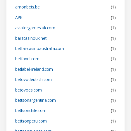
amonbets.be
(1)
APK
(1)
aviatorgames.uk.com
(1)
barzcasinouk.net
(1)
betfaircasinoaustralia.com
(1)
betfannl.com
(1)
betlabel-ireland.com
(1)
betovodeutsch.com
(1)
betovoes.com
(1)
bettsonargentina.com
(1)
bettsonchile.com
(1)
bettsonperu.com
(1)