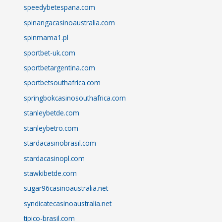
speedybetespana.com
spinangacasinoaustralia.com
spinmama1.pl
sportbet-uk.com
sportbetargentina.com
sportbetsouthafrica.com
springbokcasinosouthafrica.com
stanleybetde.com
stanleybetro.com
stardacasinobrasil.com
stardacasinopl.com
stawkibetde.com
sugar96casinoaustralia.net
syndicatecasinoaustralia.net
tipico-brasil.com