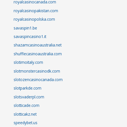
royalcasinocanada.com
royalcasinopakistan.com
royalcasinopolska.com
savaspin1.be
savaspincasino1.it
shazamcasinoaustralia.net
shufflecasinoaustralia.com
slotimoitaly.com
slotmonstercasinodk.com
slotozencasinocanada.com
slotparkde.com
slotsvaderpl.com
slotticade.com
slotticakz.net
speedybet.us