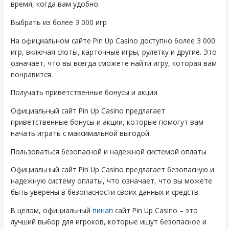
время, когда вам удобно.
Выбрать из более 3 000 игр
На официальном сайте Pin Up Casino доступно более 3 000
игр, включая слоты, карточные игры, рулетку и другие. Это
означает, что вы всегда сможете найти игру, которая вам
понравится.
Получать приветственные бонусы и акции
Официальный сайт Pin Up Casino предлагает
приветственные бонусы и акции, которые помогут вам
начать играть с максимальной выгодой.
Пользоваться безопасной и надежной системой оплаты
Официальный сайт Pin Up Casino предлагает безопасную и
надежную систему оплаты, что означает, что вы можете
быть уверены в безопасности своих данных и средств.
В целом, официальный
пинап
сайт Pin Up Casino – это
лучший выбор для игроков, которые ищут безопасное и