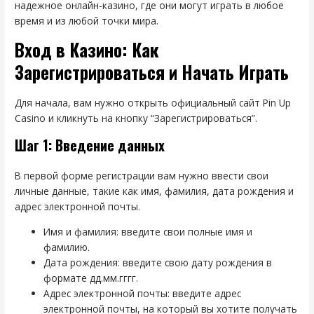
надежное онлайн-казино, где они могут играть в любое
время и из любой точки мира.
Вход в Казино: Как
Зарегистрироваться и Начать Играть
Для начала, вам нужно открыть официальный сайт Pin Up
Casino и кликнуть на кнопку “Зарегистрироваться”.
Шаг 1: Введение данных
В первой форме регистрации вам нужно ввести свои
личные данные, такие как имя, фамилия, дата рождения и
адрес электронной почты.
Имя и фамилия: введите свои полные имя и
фамилию.
Дата рождения: введите свою дату рождения в
формате дд.мм.гггг.
Адрес электронной почты: введите адрес
электронной почты, на который вы хотите получать