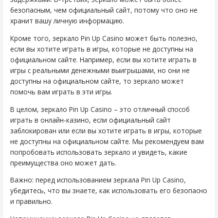
безопасным, чем официальный сайт, потому что оно не
хранит вашу личную информацию.
Кроме того, зеркало Pin Up Casino может быть полезно,
если вы хотите играть в игры, которые не доступны на
официальном сайте. Например, если вы хотите играть в
игры с реальными денежными выигрышами, но они не
доступны на официальном сайте, то зеркало может
помочь вам играть в эти игры.
В целом, зеркало Pin Up Casino – это отличный способ
играть в онлайн-казино, если официальный сайт
заблокирован или если вы хотите играть в игры, которые
не доступны на официальном сайте. Мы рекомендуем вам
попробовать использовать зеркало и увидеть, какие
преимущества оно может дать.
Важно: перед использованием зеркала Pin Up Casino,
убедитесь, что вы знаете, как использовать его безопасно
и правильно.