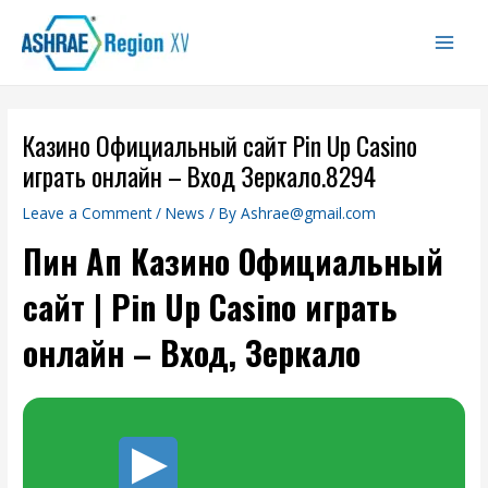
Skip
Main
to
Men
content
Казино Официальный сайт Pin Up Casino
играть онлайн – Вход Зеркало.8294
Leave a Comment
/
News
/ By
Ashrae@gmail.com
Пин Ап Казино Официальный
сайт | Pin Up Casino играть
онлайн – Вход, Зеркало