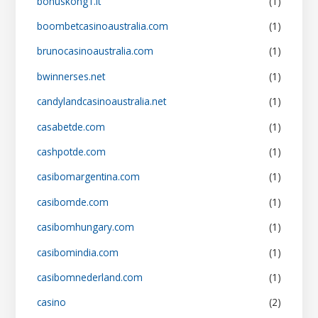
bonuskong1.it
(1)
boombetcasinoaustralia.com
(1)
brunocasinoaustralia.com
(1)
bwinnerses.net
(1)
candylandcasinoaustralia.net
(1)
casabetde.com
(1)
cashpotde.com
(1)
casibomargentina.com
(1)
casibomde.com
(1)
casibomhungary.com
(1)
casibomindia.com
(1)
casibomnederland.com
(1)
casino
(2)