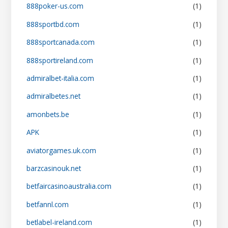
888poker-us.com
(1)
888sportbd.com
(1)
888sportcanada.com
(1)
888sportireland.com
(1)
admiralbet-italia.com
(1)
admiralbetes.net
(1)
amonbets.be
(1)
APK
(1)
aviatorgames.uk.com
(1)
barzcasinouk.net
(1)
betfaircasinoaustralia.com
(1)
betfannl.com
(1)
betlabel-ireland.com
(1)