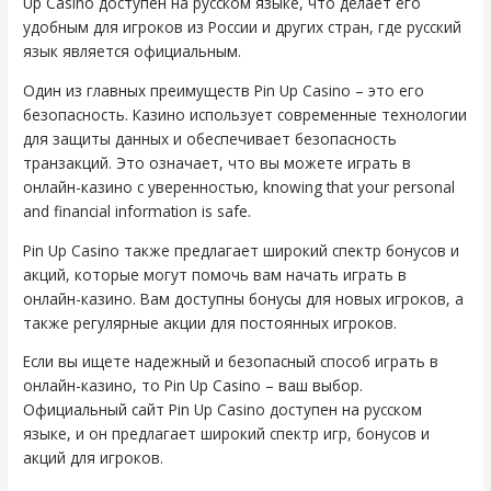
Up Casino доступен на русском языке, что делает его
удобным для игроков из России и других стран, где русский
язык является официальным.
Один из главных преимуществ Pin Up Casino – это его
безопасность. Казино использует современные технологии
для защиты данных и обеспечивает безопасность
транзакций. Это означает, что вы можете играть в
онлайн-казино с уверенностью, knowing that your personal
and financial information is safe.
Pin Up Casino также предлагает широкий спектр бонусов и
акций, которые могут помочь вам начать играть в
онлайн-казино. Вам доступны бонусы для новых игроков, а
также регулярные акции для постоянных игроков.
Если вы ищете надежный и безопасный способ играть в
онлайн-казино, то Pin Up Casino – ваш выбор.
Официальный сайт Pin Up Casino доступен на русском
языке, и он предлагает широкий спектр игр, бонусов и
акций для игроков.