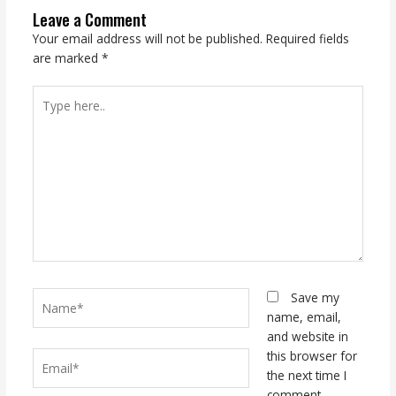
Leave a Comment
Your email address will not be published.
Required fields
are marked
*
Type
here..
Name*
Save my
name, email,
and website in
this browser for
Email*
the next time I
comment.