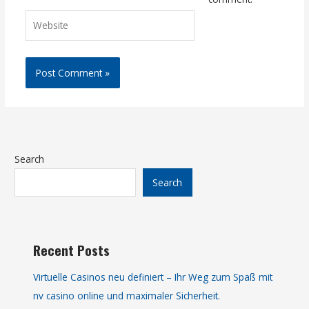
Website
Search
Search
Recent Posts
Virtuelle Casinos neu definiert – Ihr Weg zum Spaß mit
nv casino online und maximaler Sicherheit.