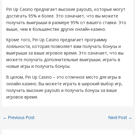
Pin Up Casino предлагает высокие payouts, которые могут
достигать 95% и более. Это означает, что вы можете
получать выигрыши в размере 95% от вашего ставки. Это
выше, чем в большинстве других онлайн-казино.
Кроме того, Pin Up Casino предлагает программу
лояльности, которая позволяет вам получать бонусы и
выигрыши за ваше игровое время. Это означает, что вы
можете получать дополнительные выигрыши, играть в
новые игры и получать бонусы.
В целом, Pin Up Casino – это отличное место для игры в
онлайн-казино. Вы можете играть в широкий выбор игр,
получать высокие payouts и получать бонусы за ваше
игровое время.
←
Previous Post
Next Post
→