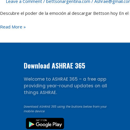
Leave a Comment
/
bettsonargentina.com
/
Ashrae@gmail.co
la
emoción
Descubre el poder de la emoción al descargar Bettson hoy En el 
al
descargar
Read More »
Bettson
hoy
Download ASHRAE 365
Welcome to ASHRAE 365 – a free app
providing year-round updates on all
things ASHRAE.
Download ASHRAE 365 using the buttons below from your
mobile device