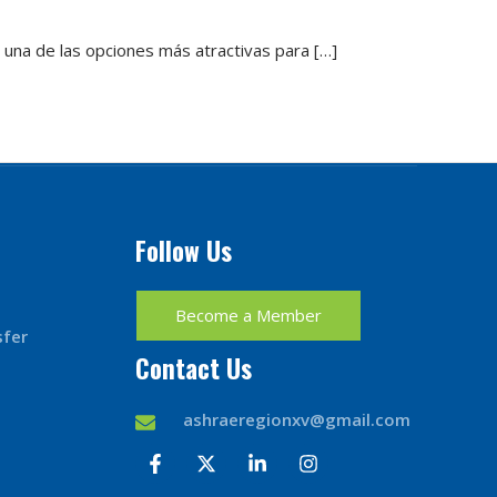
 una de las opciones más atractivas para […]
Follow Us
Become a Member
sfer
Contact Us
ashraeregionxv@gmail.com
F
X
L
I
a
-
i
n
c
t
n
s