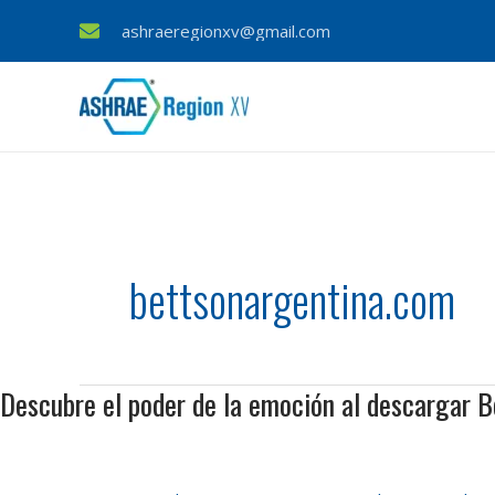
Skip
ashraeregionxv@gmail.com
to
content
bettsonargentina.com
Descubre el poder de la emoción al descargar B
Descubre
el
poder
de