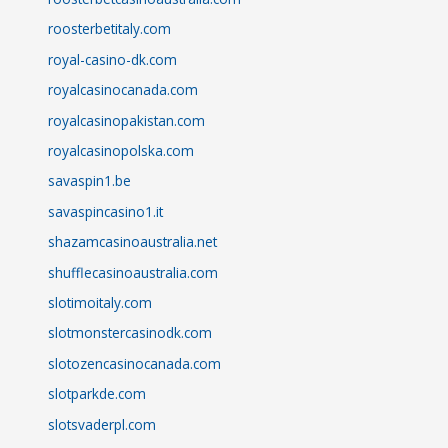
roosterbetitaly.com
royal-casino-dk.com
royalcasinocanada.com
royalcasinopakistan.com
royalcasinopolska.com
savaspin1.be
savaspincasino1.it
shazamcasinoaustralia.net
shufflecasinoaustralia.com
slotimoitaly.com
slotmonstercasinodk.com
slotozencasinocanada.com
slotparkde.com
slotsvaderpl.com