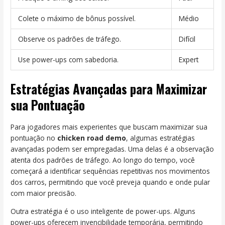
Colete o máximo de bônus possível.
Médio
Observe os padrões de tráfego.
Difícil
Use power-ups com sabedoria.
Expert
Estratégias Avançadas para Maximizar
sua Pontuação
Para jogadores mais experientes que buscam maximizar sua
pontuação no
chicken road demo
, algumas estratégias
avançadas podem ser empregadas. Uma delas é a observação
atenta dos padrões de tráfego. Ao longo do tempo, você
começará a identificar sequências repetitivas nos movimentos
dos carros, permitindo que você preveja quando e onde pular
com maior precisão.
Outra estratégia é o uso inteligente de power-ups. Alguns
power-ups oferecem invencibilidade temporária, permitindo