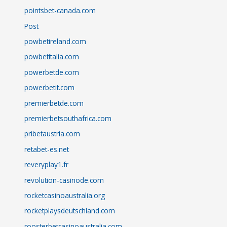
pointsbet-canada.com
Post
powbetireland.com
powbetitalia.com
powerbetde.com
powerbetit.com
premierbetde.com
premierbetsouthafrica.com
pribetaustria.com
retabet-es.net
reveryplay1.fr
revolution-casinode.com
rocketcasinoaustralia.org
rocketplaysdeutschland.com
roosterbetcasinoaustralia.com