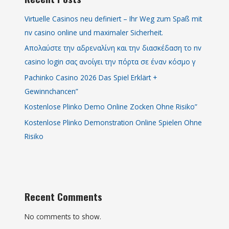
Virtuelle Casinos neu definiert – Ihr Weg zum Spaß mit
nv casino online und maximaler Sicherheit.
Απολαύστε την αδρεναλίνη και την διασκέδαση το nv
casino login σας ανοίγει την πόρτα σε έναν κόσμο γ
Pachinko Casino 2026 Das Spiel Erklärt +
Gewinnchancen”
Kostenlose Plinko Demo Online Zocken Ohne Risiko”
Kostenlose Plinko Demonstration Online Spielen Ohne
Risiko
Recent Comments
No comments to show.