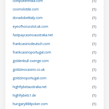
coinpokerindia.com
(1)
cosmolotde.com
(1)
doradobetitaly.com
(1)
eyeofhorusslot.uk.com
(1)
fastpaycasinoaustralia.net
(1)
frankcasinodeutsch.com
(1)
frankcasinoportugal.com
(1)
goldenbull-sverige.com
(1)
goldzinocasino.co.uk
(1)
goldzinoportugal.com
(1)
highflybetaustralia.net
(1)
highflybets1.de
(1)
hungary888poker.com
(1)