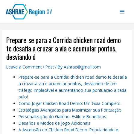
Skip
Main
to
Men
content
Prepare-se para a Corrida chicken road demo
te desafia a cruzar a via e acumular pontos,
desviando d
Leave a Comment
/
Post
/ By
Ashrae@gmail.com
Prepare-se para a Corrida: chicken road demo te desafia
a cruzar a via e acumular pontos, desviando de um
tráfego implacável e aumentando sua pontuação a cada
pulo!
Como Jogar Chicken Road Demo: Um Guia Completo
Estratégias Avançadas para Maximizar sua Pontuação
Personalização do Galinho: Estilo e Benefícios
Desafios e Modos de Jogo Adicionais
A Ascensão do Chicken Road Demo: Popularidade e