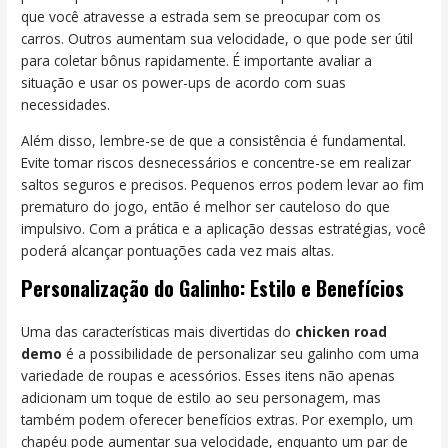
que você atravesse a estrada sem se preocupar com os
carros. Outros aumentam sua velocidade, o que pode ser útil
para coletar bônus rapidamente. É importante avaliar a
situação e usar os power-ups de acordo com suas
necessidades.
Além disso, lembre-se de que a consistência é fundamental.
Evite tomar riscos desnecessários e concentre-se em realizar
saltos seguros e precisos. Pequenos erros podem levar ao fim
prematuro do jogo, então é melhor ser cauteloso do que
impulsivo. Com a prática e a aplicação dessas estratégias, você
poderá alcançar pontuações cada vez mais altas.
Personalização do Galinho: Estilo e Benefícios
Uma das características mais divertidas do
chicken road
demo
é a possibilidade de personalizar seu galinho com uma
variedade de roupas e acessórios. Esses itens não apenas
adicionam um toque de estilo ao seu personagem, mas
também podem oferecer benefícios extras. Por exemplo, um
chapéu pode aumentar sua velocidade, enquanto um par de