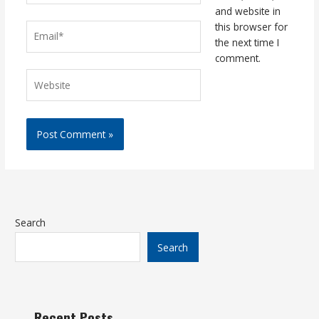
and website in
this browser for
Email*
the next time I
comment.
Website
Search
Search
Recent Posts