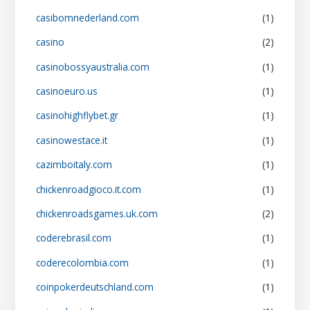
casibomnederland.com
(1)
casino
(2)
casinobossyaustralia.com
(1)
casinoeuro.us
(1)
casinohighflybet.gr
(1)
casinowestace.it
(1)
cazimboitaly.com
(1)
chickenroadgioco.it.com
(1)
chickenroadsgames.uk.com
(2)
coderebrasil.com
(1)
coderecolombia.com
(1)
coinpokerdeutschland.com
(1)