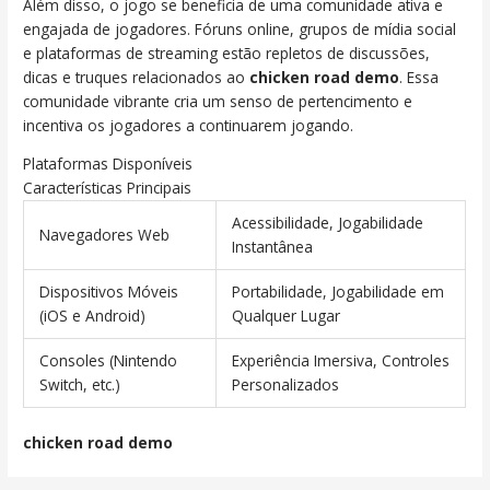
Além disso, o jogo se beneficia de uma comunidade ativa e
engajada de jogadores. Fóruns online, grupos de mídia social
e plataformas de streaming estão repletos de discussões,
dicas e truques relacionados ao
chicken road demo
. Essa
comunidade vibrante cria um senso de pertencimento e
incentiva os jogadores a continuarem jogando.
Plataformas Disponíveis
Características Principais
Acessibilidade, Jogabilidade
Navegadores Web
Instantânea
Dispositivos Móveis
Portabilidade, Jogabilidade em
(iOS e Android)
Qualquer Lugar
Consoles (Nintendo
Experiência Imersiva, Controles
Switch, etc.)
Personalizados
chicken road demo