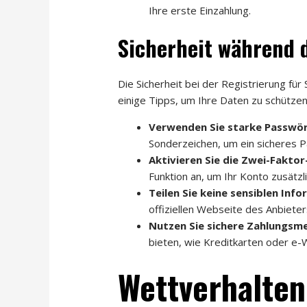
Ihre erste Einzahlung.
Sicherheit während 
Die Sicherheit bei der Registrierung fü
einige Tipps, um Ihre Daten zu schützen
Verwenden Sie starke Passwör
Sonderzeichen, um ein sicheres P
Aktivieren Sie die Zwei-Faktor
Funktion an, um Ihr Konto zusätzli
Teilen Sie keine sensiblen Inf
offiziellen Webseite des Anbieter
Nutzen Sie sichere Zahlungsm
bieten, wie Kreditkarten oder e-W
Wettverhalten