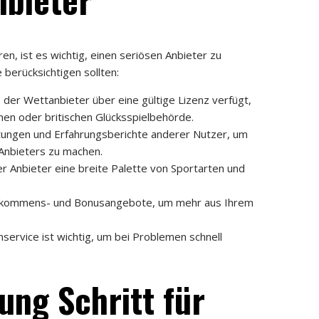
ren, ist es wichtig, einen seriösen Anbieter zu
e berücksichtigen sollten:
 der Wettanbieter über eine gültige Lizenz verfügt,
hen oder britischen Glücksspielbehörde.
ungen und Erfahrungsberichte anderer Nutzer, um
s Anbieters zu machen.
er Anbieter eine breite Palette von Sportarten und
llkommens- und Bonusangebote, um mehr aus Ihrem
service ist wichtig, um bei Problemen schnell
ung Schritt für