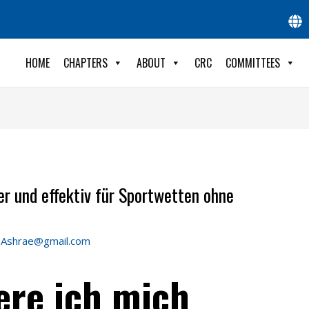
HOME
CHAPTERS
ABOUT
CRC
COMMITTEES
er und effektiv für Sportwetten ohne
y
Ashrae@gmail.com
ere ich mich