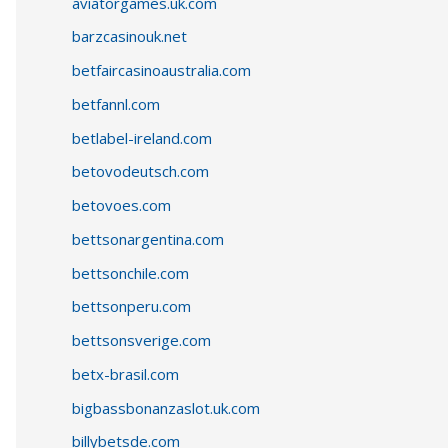
aviatorgames.uk.com
barzcasinouk.net
betfaircasinoaustralia.com
betfannl.com
betlabel-ireland.com
betovodeutsch.com
betovoes.com
bettsonargentina.com
bettsonchile.com
bettsonperu.com
bettsonsverige.com
betx-brasil.com
bigbassbonanzaslot.uk.com
billybetsde.com