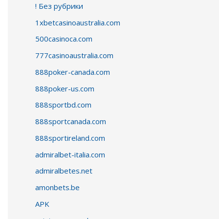
! Без рубрики
1xbetcasinoaustralia.com
500casinoca.com
777casinoaustralia.com
888poker-canada.com
888poker-us.com
888sportbd.com
888sportcanada.com
888sportireland.com
admiralbet-italia.com
admiralbetes.net
amonbets.be
APK