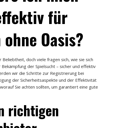
ffektiv für
 ohne Oasis?
eliebtheit, doch viele fragen sich, wie sie sich
r Bekämpfung der Spielsucht – sicher und effektiv
erden wir die Schritte zur Registrierung bei
gung der Sicherheitsaspekte und der Effektivität
worauf Sie achten sollten, um garantiert eine gute
n richtigen
nbieter