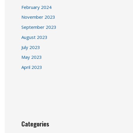
February 2024
November 2023
September 2023
August 2023
July 2023
May 2023
April 2023
Categories