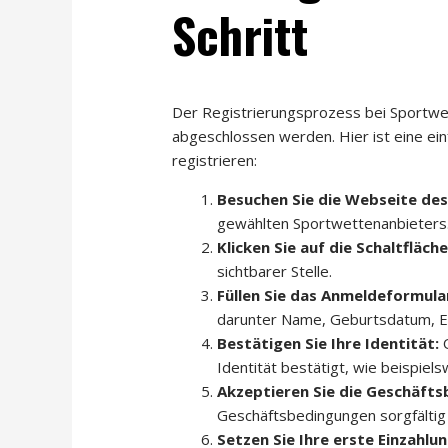
Schritt
Der Registrierungsprozess bei Sportwet
abgeschlossen werden. Hier ist eine einf
registrieren:
Besuchen Sie die Webseite des
gewählten Sportwettenanbieters
Klicken Sie auf die Schaltfläche
sichtbarer Stelle.
Füllen Sie das Anmeldeformula
darunter Name, Geburtsdatum, E
Bestätigen Sie Ihre Identität:
O
Identität bestätigt, wie beispie
Akzeptieren Sie die Geschäft
Geschäftsbedingungen sorgfältig 
Setzen Sie Ihre erste Einzahlun