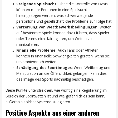
Steigende Spielsucht:
Ohne die Kontrolle von Oasis
könnten mehr Personen in eine Spielsucht
hineingezogen werden, was schwerwiegende
persönliche und gesellschaftliche Probleme zur Folge hat.
Verzerrung von Wettbewerbsbedingungen:
Wetten
auf bestimmte Spiele können dazu führen, dass Spieler
oder Teams nicht fair agieren, um Wetten zu
manipulieren.
Finanzielle Probleme:
Auch Fans oder Athleten
könnten in finanzielle Schwierigkeiten geraten, wenn sie
unverantwortlich wetten.
Schädigung des Sportimages:
Wenn Wettbetrug und
Manipulation an die Öffentlichkeit gelangen, kann dies
das Image des Sports nachhaltig beschädigen.
Diese Punkte unterstreichen, wie wichtig eine Regulierung im
Bereich der Sportwetten ist und wie gefährlich es sein kann,
außerhalb solcher Systeme zu agieren.
Positive Aspekte aus einer anderen