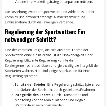
Vereine ihre Marketingstrategien anpassen müssen.
Die Beziehung zwischen Sportwetten und Athleten ist daher
komplex und erfordert ständige Aufmerksamkeit und
Einflussnahme durch die jeweiligen Verbände.
Regulierung der Sportwetten: Ein
notwendiger Schritt?
Eine der zentralen Fragen, die sich aus dem Thema der
Sportwetten ohne Oasis ergibt, ist die Notwendigkeit einer
Regulierung. Effiziente Regulierung könnte die
Spielergemeinschaft schützen und gleichzeitig die Integrität der
Sportarten wahren. Hier sind einige Aspekte, die für eine
Regulierung sprechen:
Schutz der Spieler:
Eine Regulierung schützt Spieler vor
der Gefahr der Spielsucht durch gezielte Maßnahmen.
Integrität des Sports:
Durch Transparenz und
Monitoring können Manipulationen und illegale
Wettpraktiken verhindert werden.