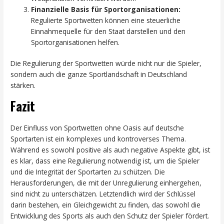
Finanzielle Basis für Sportorganisationen:
Regulierte Sportwetten können eine steuerliche
Einnahmequelle für den Staat darstellen und den
Sportorganisationen helfen.
Die Regulierung der Sportwetten würde nicht nur die Spieler,
sondern auch die ganze Sportlandschaft in Deutschland
stärken.
Fazit
Der Einfluss von Sportwetten ohne Oasis auf deutsche
Sportarten ist ein komplexes und kontroverses Thema.
Während es sowohl positive als auch negative Aspekte gibt, ist
es klar, dass eine Regulierung notwendig ist, um die Spieler
und die Integrität der Sportarten zu schützen. Die
Herausforderungen, die mit der Unregulierung einhergehen,
sind nicht zu unterschätzen. Letztendlich wird der Schlüssel
darin bestehen, ein Gleichgewicht zu finden, das sowohl die
Entwicklung des Sports als auch den Schutz der Spieler fördert.