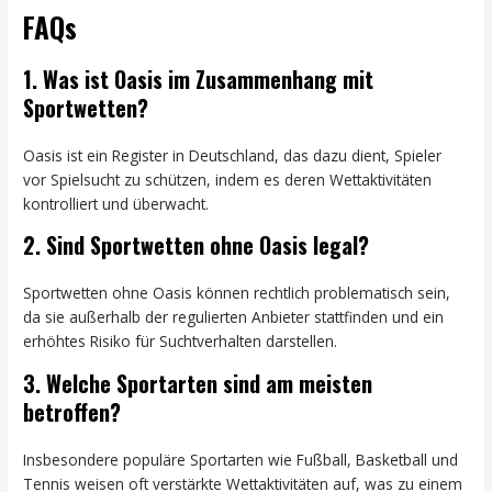
FAQs
1. Was ist Oasis im Zusammenhang mit
Sportwetten?
Oasis ist ein Register in Deutschland, das dazu dient, Spieler
vor Spielsucht zu schützen, indem es deren Wettaktivitäten
kontrolliert und überwacht.
2. Sind Sportwetten ohne Oasis legal?
Sportwetten ohne Oasis können rechtlich problematisch sein,
da sie außerhalb der regulierten Anbieter stattfinden und ein
erhöhtes Risiko für Suchtverhalten darstellen.
3. Welche Sportarten sind am meisten
betroffen?
Insbesondere populäre Sportarten wie Fußball, Basketball und
Tennis weisen oft verstärkte Wettaktivitäten auf, was zu einem