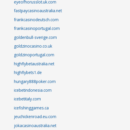
eyeofhorusslot.uk.com
fastpaycasinoaustralia.net
frankcasinodeutsch.com
frankcasinoportugal.com
goldenbull-sverige.com
goldzinocasino.co.uk
goldzinoportugal.com
highflybetaustralia.net
highflybets1.de
hungary888poker.com
icebetindonesia.com
icebetitaly.com
icefishinggames.ca
jeuchickenroad.eu.com
jokacasinoaustralia.net