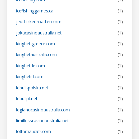
icefishinggames.ca
(1)
jeuchickenroad.eu.com
(1)
jokacasinoaustralia.net
(1)
kingbet-greece.com
(1)
kingbetaustralia.com
(1)
kingbetde.com
(1)
kingbetid.com
(1)
lebull-polska.net
(1)
lebullpt.net
(1)
legianocasinoaustralia.com
(1)
limitlesscasinoaustralia.net
(1)
lottomaticafr.com
(1)