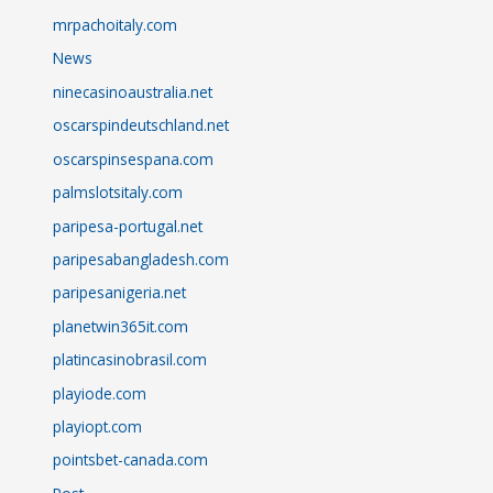
mrpachoitaly.com
News
ninecasinoaustralia.net
oscarspindeutschland.net
oscarspinsespana.com
palmslotsitaly.com
paripesa-portugal.net
paripesabangladesh.com
paripesanigeria.net
planetwin365it.com
platincasinobrasil.com
playiode.com
playiopt.com
pointsbet-canada.com