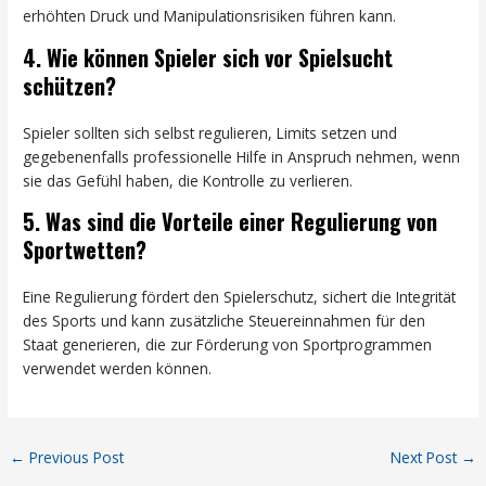
erhöhten Druck und Manipulationsrisiken führen kann.
4. Wie können Spieler sich vor Spielsucht
schützen?
Spieler sollten sich selbst regulieren, Limits setzen und
gegebenenfalls professionelle Hilfe in Anspruch nehmen, wenn
sie das Gefühl haben, die Kontrolle zu verlieren.
5. Was sind die Vorteile einer Regulierung von
Sportwetten?
Eine Regulierung fördert den Spielerschutz, sichert die Integrität
des Sports und kann zusätzliche Steuereinnahmen für den
Staat generieren, die zur Förderung von Sportprogrammen
verwendet werden können.
←
Previous Post
Next Post
→