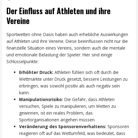
Der Einfluss auf Athleten und ihre
Vereine
Sportwetten ohne Oasis haben auch erhebliche Auswirkungen
auf Athleten und ihre Vereine. Diese beeinflussen nicht nur die
finanzielle Situation eines Vereins, sondern auch die mentale
und emotionale Belastung der Spieler. Hier sind einige
Schlüsselpunkte:
Erhöhter Druck:
Athleten fühlen sich oft durch die
Wettmärkte unter Druck gesetzt, bessere Leistungen zu
erbringen, was sowohl positiv als auch negativ sein
kann.
Manipulationsrisiko:
Die Gefahr, dass Athleten
versuchen, Spiele zu manipulieren, um Wetten zu
gewinnen, ist ein reales Problem, das
Sportorganisationen angehen müssen.
Veränderung des Sponsorenverhaltens:
Sponsoren
reagieren oft auf das Wettumfeld, was bedeutet, dass