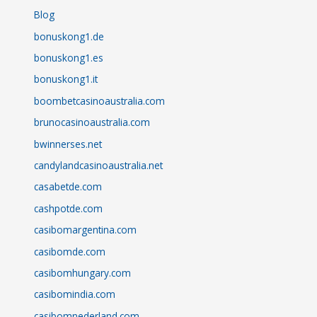
Blog
bonuskong1.de
bonuskong1.es
bonuskong1.it
boombetcasinoaustralia.com
brunocasinoaustralia.com
bwinnerses.net
candylandcasinoaustralia.net
casabetde.com
cashpotde.com
casibomargentina.com
casibomde.com
casibomhungary.com
casibomindia.com
casibomnederland.com