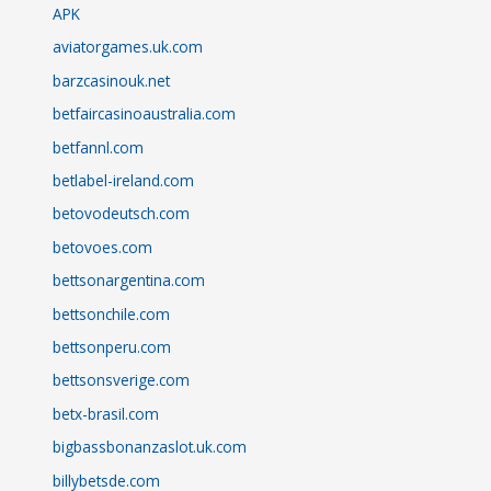
APK
aviatorgames.uk.com
barzcasinouk.net
betfaircasinoaustralia.com
betfannl.com
betlabel-ireland.com
betovodeutsch.com
betovoes.com
bettsonargentina.com
bettsonchile.com
bettsonperu.com
bettsonsverige.com
betx-brasil.com
bigbassbonanzaslot.uk.com
billybetsde.com