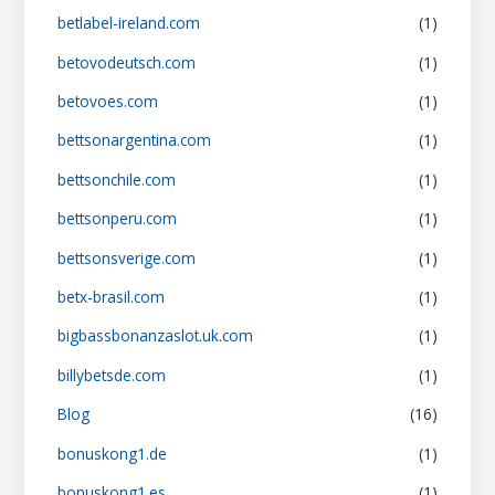
betlabel-ireland.com
(1)
betovodeutsch.com
(1)
betovoes.com
(1)
bettsonargentina.com
(1)
bettsonchile.com
(1)
bettsonperu.com
(1)
bettsonsverige.com
(1)
betx-brasil.com
(1)
bigbassbonanzaslot.uk.com
(1)
billybetsde.com
(1)
Blog
(16)
bonuskong1.de
(1)
bonuskong1.es
(1)