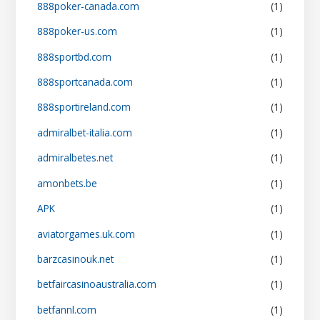
888poker-canada.com
(1)
888poker-us.com
(1)
888sportbd.com
(1)
888sportcanada.com
(1)
888sportireland.com
(1)
admiralbet-italia.com
(1)
admiralbetes.net
(1)
amonbets.be
(1)
APK
(1)
aviatorgames.uk.com
(1)
barzcasinouk.net
(1)
betfaircasinoaustralia.com
(1)
betfannl.com
(1)