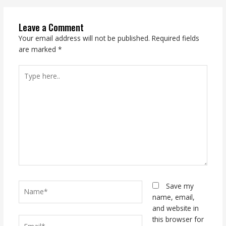
Leave a Comment
Your email address will not be published.
Required fields
are marked
*
Type
here..
Name*
Save my
name, email,
and website in
this browser for
Email*