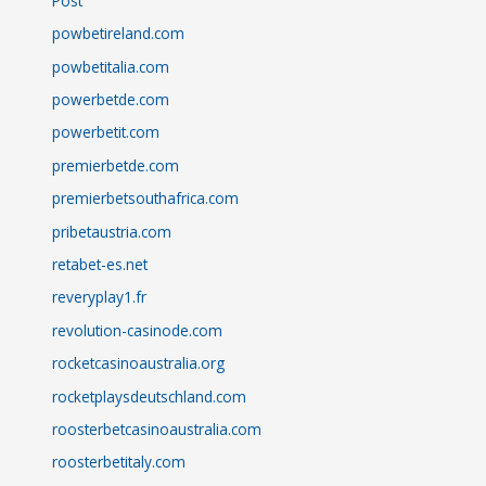
Post
powbetireland.com
powbetitalia.com
powerbetde.com
powerbetit.com
premierbetde.com
premierbetsouthafrica.com
pribetaustria.com
retabet-es.net
reveryplay1.fr
revolution-casinode.com
rocketcasinoaustralia.org
rocketplaysdeutschland.com
roosterbetcasinoaustralia.com
roosterbetitaly.com