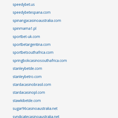
speedybet.us
speedybetespana.com
spinangacasinoaustralia.com
spinmama1.pl
sportbet-uk.com
sportbetargentina.com
sportbetsouthafrica.com
springbokcasinosouthafrica.com
stanleybetde.com
stanleybetro.com
stardacasinobrasil.com
stardacasinopl.com
stawkibetde.com
sugar96casinoaustralia.net
syndicatecasinoaustralia.net