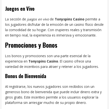
Juegos en Vivo
La sección de
juegos en vivo
de
Tonyspins Casino
permite a
los jugadores disfrutar de la emoción de un casino físico desde
la comodidad de su hogar. Con crupieres reales y transmisión
en tiempo real, la experiencia es inmersiva y emocionante.
Promociones y Bonos
Los bonos y promociones son una parte esencial de la
experiencia en
Tonyspins Casino
. El casino ofrece una
variedad de incentivos para atraer y retener a los jugadores.
Bonos de Bienvenida
Al registrarse, los nuevos jugadores son recibidos con un
generoso bono de bienvenida que puede incluir dinero extra y
giros gratis. Este incentivo permite a los usuarios explorar la
plataforma sin arriesgar mucho de su propio dinero.