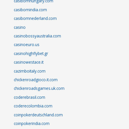
casibomhungary.com
casibomindia.com
casibomnederland.com
casino
casinobossyaustralia.com
casinoeuro.us
casinohighflybet.gr
casinowestace.it
cazimboitaly.com
chickenroadgioco.it.com
chickenroadsgames.uk.com
coderebrasil.com
coderecolombia.com
coinpokerdeutschland.com
coinpokerindia.com