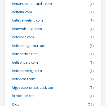
betfaircasinoaustralia.com
(1)
betfannl.com
(1)
betlabel-ireland.com
(1)
betovodeutsch.com
(1)
betovoes.com
(1)
bettsonargentina.com
(1)
bettsonchile.com
(1)
bettsonperu.com
(1)
bettsonsverige.com
(1)
betx-brasil.com
(1)
bigbassbonanzaslot.uk.com
(1)
billybetsde.com
(1)
Blog
(16)