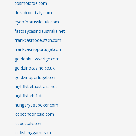
cosmolotde.com
doradobetitaly.com
eyeofhorusslot.uk.com
fastpaycasinoaustralia.net
frankcasinodeutsch.com
frankcasinoportugal.com
goldenbull-sverige.com
goldzinocasino.co.uk
goldzinoportugal.com
highflybetaustralia.net
highflybets1.de
hungary888poker.com
icebetindonesia.com
icebetitaly.com
icefishinggames.ca