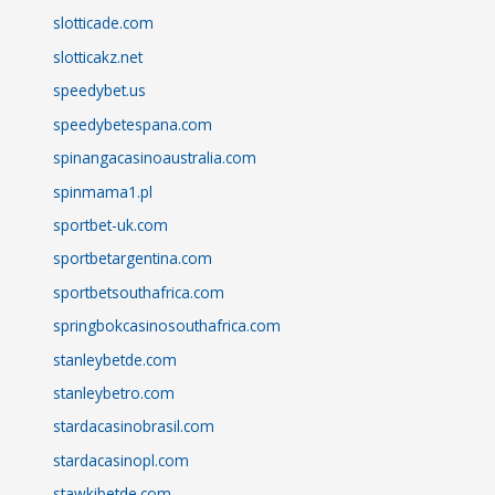
slotticade.com
slotticakz.net
speedybet.us
speedybetespana.com
spinangacasinoaustralia.com
spinmama1.pl
sportbet-uk.com
sportbetargentina.com
sportbetsouthafrica.com
springbokcasinosouthafrica.com
stanleybetde.com
stanleybetro.com
stardacasinobrasil.com
stardacasinopl.com
stawkibetde.com