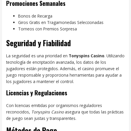
Promociones Semanales
Bonos de Recarga
Giros Gratis en Tragamonedas Seleccionadas
Torneos con Premios Sorpresa
Seguridad y Fiabilidad
La seguridad es una prioridad en
Tonyspins Casino
. Utilizando
tecnología de encriptación avanzada, los datos de los
jugadores están protegidos. Además, el casino promueve el
juego responsable y proporciona herramientas para ayudar a
los jugadores a mantener el control.
Licencias y Regulaciones
Con licencias emitidas por organismos reguladores
reconocidos,
Tonyspins Casino
asegura que todas las prácticas
de juego sean justas y transparentes.
Métodos de Pago