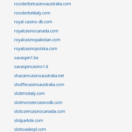
roosterbetcasinoaustralia.com
roosterbetitaly.com
royal-casino-dk.com
royalcasinocanada.com
royalcasinopakistan.com
royalcasinopolska.com
savaspin1.be
savaspincasino1.it
shazamcasinoaustralia.net
shufflecasinoaustralia.com
slotimoitaly.com
slotmonstercasinodk.com
slotozencasinocanada.com
slotparkde.com
slotsvaderpl.com