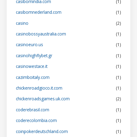
casibomindia.com
(1)
casibomnederland.com
(1)
casino
(2)
casinobossyaustralia.com
(1)
casinoeuro.us
(1)
casinohighflybet.gr
(1)
casinowestace.it
(1)
cazimboitaly.com
(1)
chickenroadgioco.it.com
(1)
chickenroadsgames.uk.com
(2)
coderebrasil.com
(1)
coderecolombia.com
(1)
coinpokerdeutschland.com
(1)