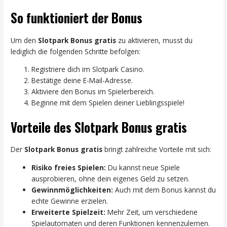
So funktioniert der Bonus
Um den
Slotpark Bonus gratis
zu aktivieren, musst du
lediglich die folgenden Schritte befolgen:
Registriere dich im Slotpark Casino.
Bestätige deine E-Mail-Adresse.
Aktiviere den Bonus im Spielerbereich.
Beginne mit dem Spielen deiner Lieblingsspiele!
Vorteile des Slotpark Bonus gratis
Der
Slotpark Bonus gratis
bringt zahlreiche Vorteile mit sich:
Risiko freies Spielen:
Du kannst neue Spiele
ausprobieren, ohne dein eigenes Geld zu setzen.
Gewinnmöglichkeiten:
Auch mit dem Bonus kannst du
echte Gewinne erzielen.
Erweiterte Spielzeit:
Mehr Zeit, um verschiedene
Spielautomaten und deren Funktionen kennenzulernen.