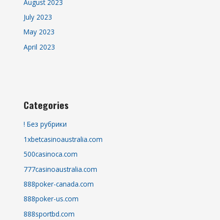
August 2023
July 2023
May 2023
April 2023
Categories
! Без рубрики
1xbetcasinoaustralia.com
500casinoca.com
777casinoaustralia.com
888poker-canada.com
888poker-us.com
888sportbd.com