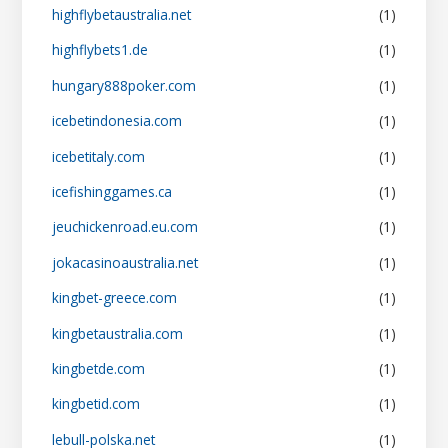
highflybetaustralia.net
(1)
highflybets1.de
(1)
hungary888poker.com
(1)
icebetindonesia.com
(1)
icebetitaly.com
(1)
icefishinggames.ca
(1)
jeuchickenroad.eu.com
(1)
jokacasinoaustralia.net
(1)
kingbet-greece.com
(1)
kingbetaustralia.com
(1)
kingbetde.com
(1)
kingbetid.com
(1)
lebull-polska.net
(1)