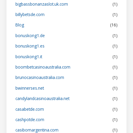
bigbassbonanzaslot.uk.com
(1)
billybetsde.com
(1)
Blog
(16)
bonuskong1.de
(1)
bonuskong1.es
(1)
bonuskong1.it
(1)
boombetcasinoaustralia.com
(1)
brunocasinoaustralia.com
(1)
bwinnerses.net
(1)
candylandcasinoaustralia.net
(1)
casabetde.com
(1)
cashpotde.com
(1)
casibomargentina.com
(1)