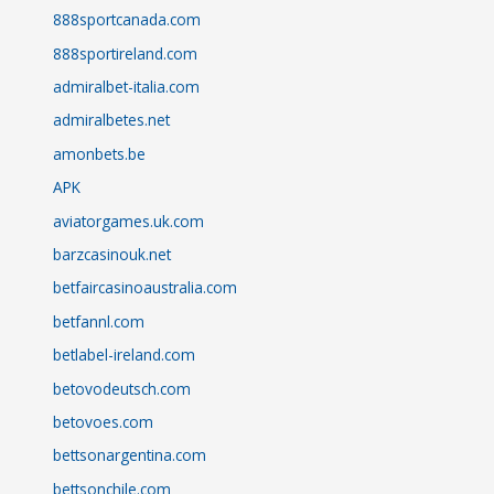
888sportcanada.com
888sportireland.com
admiralbet-italia.com
admiralbetes.net
amonbets.be
APK
aviatorgames.uk.com
barzcasinouk.net
betfaircasinoaustralia.com
betfannl.com
betlabel-ireland.com
betovodeutsch.com
betovoes.com
bettsonargentina.com
bettsonchile.com