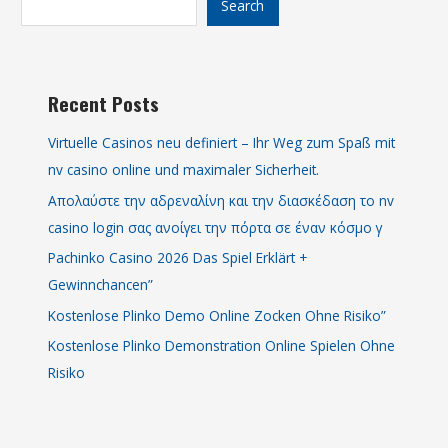
Search
Recent Posts
Virtuelle Casinos neu definiert – Ihr Weg zum Spaß mit
nv casino online und maximaler Sicherheit.
Απολαύστε την αδρεναλίνη και την διασκέδαση το nv
casino login σας ανοίγει την πόρτα σε έναν κόσμο γ
Pachinko Casino 2026 Das Spiel Erklärt +
Gewinnchancen”
Kostenlose Plinko Demo Online Zocken Ohne Risiko”
Kostenlose Plinko Demonstration Online Spielen Ohne
Risiko