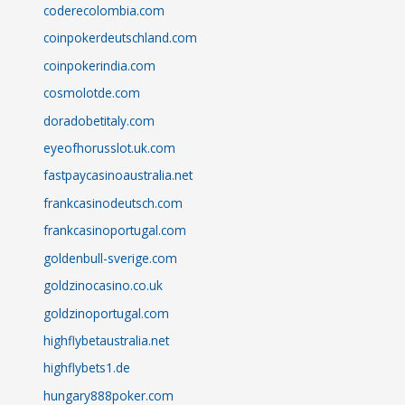
coderecolombia.com
coinpokerdeutschland.com
coinpokerindia.com
cosmolotde.com
doradobetitaly.com
eyeofhorusslot.uk.com
fastpaycasinoaustralia.net
frankcasinodeutsch.com
frankcasinoportugal.com
goldenbull-sverige.com
goldzinocasino.co.uk
goldzinoportugal.com
highflybetaustralia.net
highflybets1.de
hungary888poker.com