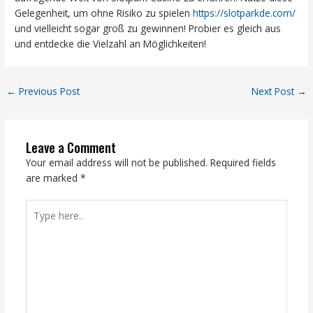
Gelegenheit, um ohne Risiko zu spielen
https://slotparkde.com/
und vielleicht sogar groß zu gewinnen! Probier es gleich aus
und entdecke die Vielzahl an Möglichkeiten!
←
Previous Post
Next Post
→
Leave a Comment
Your email address will not be published.
Required fields
are marked
*
Type
here..