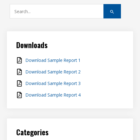
S
e
a
r
c
Downloads
h
f
Download Sample Report 1
o
Download Sample Report 2
r
Download Sample Report 3
:
Download Sample Report 4
Categories