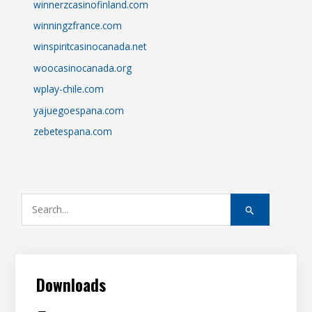
winnerzcasinofinland.com
winningzfrance.com
winspiritcasinocanada.net
woocasinocanada.org
wplay-chile.com
yajuegoespana.com
zebetespana.com
S
e
a
r
c
Downloads
h