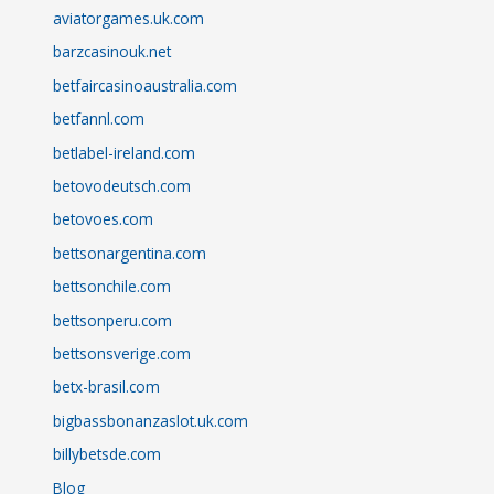
aviatorgames.uk.com
barzcasinouk.net
betfaircasinoaustralia.com
betfannl.com
betlabel-ireland.com
betovodeutsch.com
betovoes.com
bettsonargentina.com
bettsonchile.com
bettsonperu.com
bettsonsverige.com
betx-brasil.com
bigbassbonanzaslot.uk.com
billybetsde.com
Blog