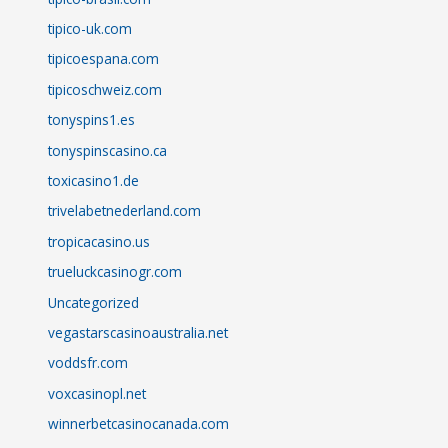
tipico-uk.com
tipicoespana.com
tipicoschweiz.com
tonyspins1.es
tonyspinscasino.ca
toxicasino1.de
trivelabetnederland.com
tropicacasino.us
trueluckcasinogr.com
Uncategorized
vegastarscasinoaustralia.net
voddsfr.com
voxcasinopl.net
winnerbetcasinocanada.com