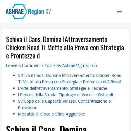
Skip
Main
to
Men
content
Schiva il Caos, Domina lAttraversamento
Chicken Road Ti Mette alla Prova con Strategia
e Prontezza d
Leave a Comment
/
Post
/ By
Ashrae@gmail.com
Schiva il Caos, Domina lAttraversamento: Chicken Road
Ti Mette alla Prova con Strategia e Prontezza di Riflessi!
L’Arte dell’Attraversamento: Strategie e Tecniche
I Pericoli della Strada: Tipologie di Veicoli e Ostacoli
Sviluppo delle Capacità: Riflessi, Concentrazione e
Previsione
Modalità di Gioco e Sfide Aggiuntive
Schiva il Caos, Domina