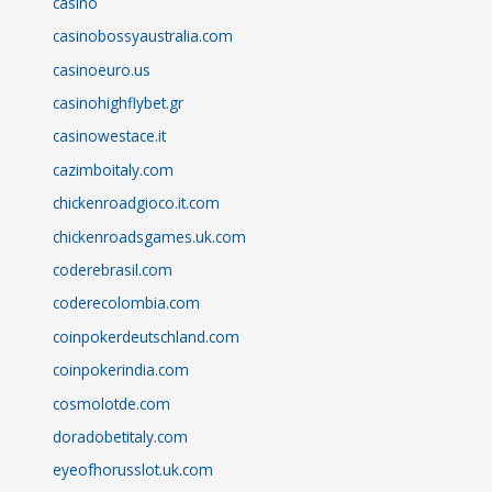
casino
casinobossyaustralia.com
casinoeuro.us
casinohighflybet.gr
casinowestace.it
cazimboitaly.com
chickenroadgioco.it.com
chickenroadsgames.uk.com
coderebrasil.com
coderecolombia.com
coinpokerdeutschland.com
coinpokerindia.com
cosmolotde.com
doradobetitaly.com
eyeofhorusslot.uk.com