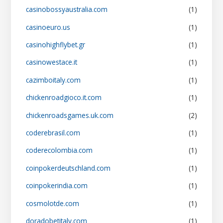
casinobossyaustralia.com
(1)
casinoeuro.us
(1)
casinohighflybet.gr
(1)
casinowestace.it
(1)
cazimboitaly.com
(1)
chickenroadgioco.it.com
(1)
chickenroadsgames.uk.com
(2)
coderebrasil.com
(1)
coderecolombia.com
(1)
coinpokerdeutschland.com
(1)
coinpokerindia.com
(1)
cosmolotde.com
(1)
doradobetitaly.com
(1)