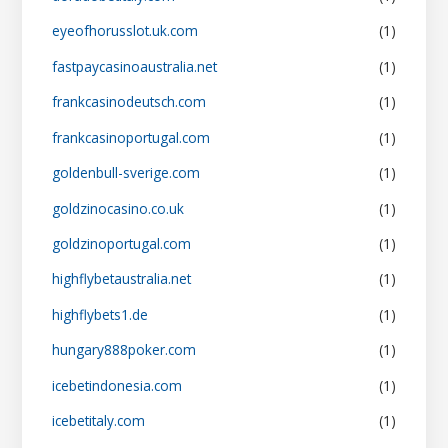
eyeofhorusslot.uk.com
(1)
fastpaycasinoaustralia.net
(1)
frankcasinodeutsch.com
(1)
frankcasinoportugal.com
(1)
goldenbull-sverige.com
(1)
goldzinocasino.co.uk
(1)
goldzinoportugal.com
(1)
highflybetaustralia.net
(1)
highflybets1.de
(1)
hungary888poker.com
(1)
icebetindonesia.com
(1)
icebetitaly.com
(1)