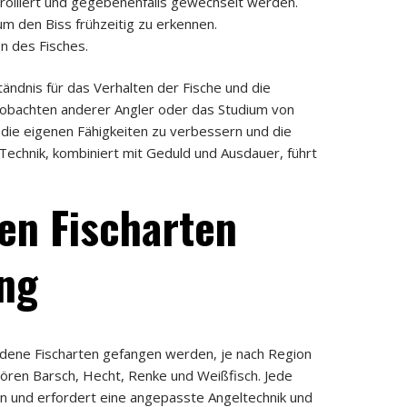
rolliert und gegebenenfalls gewechselt werden.
 um den Biss frühzeitig zu erkennen.
n des Fisches.
tändnis für das Verhalten der Fische und die
obachten anderer Angler oder das Studium von
um die eigenen Fähigkeiten zu verbessern und die
 Technik, kombiniert mit Geduld und Ausdauer, führt
ten Fischarten
ing
dene Fischarten gefangen werden, je nach Region
ören Barsch, Hecht, Renke und Weißfisch. Jede
en und erfordert eine angepasste Angeltechnik und