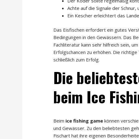
Der Köder sollte regelmäßig kont
Achte auf die Signale der Schnur,
Ein Kescher erleichtert das Lande
Das Eisfischen erfordert ein gutes Vers
Bedingungen in den Gewässern. Das Be
Fachliteratur kann sehr hilfreich sein, 
Erfolgschancen zu erhöhen. Die richtige
schließlich zum Erfolg.
Die beliebtes
beim Ice Fish
Beim
ice fishing game
können verschie
und Gewässer. Zu den beliebtesten geh
Fischart hat ihre eigenen Besonderheit