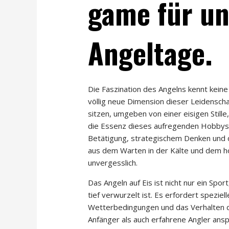
game für un
Angeltage.
Die Faszination des Angelns kennt kein
völlig neue Dimension dieser Leidenschaft
sitzen, umgeben von einer eisigen Stille
die Essenz dieses aufregenden Hobbys,
Betätigung, strategischem Denken und 
aus dem Warten in der Kälte und dem 
unvergesslich.
Das Angeln auf Eis ist nicht nur ein Sport
tief verwurzelt ist. Es erfordert spezi
Wetterbedingungen und das Verhalten de
Anfänger als auch erfahrene Angler anspr