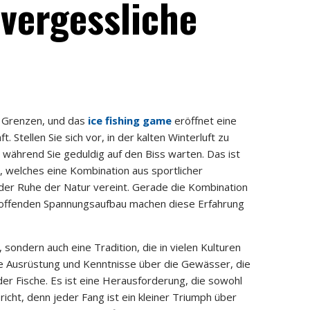
vergessliche
e Grenzen, und das
ice fishing game
eröffnet eine
. Stellen Sie sich vor, in der kalten Winterluft zu
, während Sie geduldig auf den Biss warten. Das ist
 welches eine Kombination aus sportlicher
der Ruhe der Natur vereint. Gerade die Kombination
hoffenden Spannungsaufbau machen diese Erfahrung
, sondern auch eine Tradition, die in vielen Kulturen
elle Ausrüstung und Kenntnisse über die Gewässer, die
r Fische. Es ist eine Herausforderung, die sowohl
icht, denn jeder Fang ist ein kleiner Triumph über