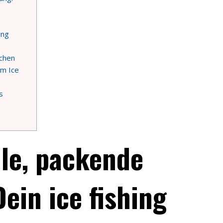
ing
schen
im Ice
s
lle, packende
ein ice fishing