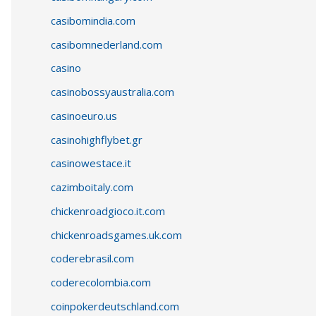
casibomindia.com
casibomnederland.com
casino
casinobossyaustralia.com
casinoeuro.us
casinohighflybet.gr
casinowestace.it
cazimboitaly.com
chickenroadgioco.it.com
chickenroadsgames.uk.com
coderebrasil.com
coderecolombia.com
coinpokerdeutschland.com