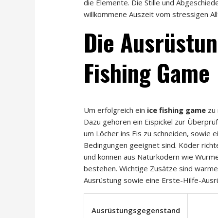
die Elemente. Die Stille und Abgeschiede
willkommene Auszeit vom stressigen All
Die Ausrüstun
Fishing Game
Um erfolgreich ein
ice fishing game
zu 
Dazu gehören ein Eispickel zur Überprüf
um Löcher ins Eis zu schneiden, sowie ei
Bedingungen geeignet sind. Köder richt
und können aus Naturködern wie Würmer
bestehen. Wichtige Zusätze sind warme 
Ausrüstung sowie eine Erste-Hilfe-Ausrü
Ausrüstungsgegenstand