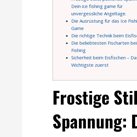
Dein ice fishing game für
unvergessliche Angeltage.
Die Ausrüstung für das Ice Fish
Game
Die richtige Technik beim Eisfi
Die beliebtesten Fischarten be
Fishing
Sicherheit beim Eisfischen – Da
Wichtigste zuerst
Frostige Sti
Spannung: D