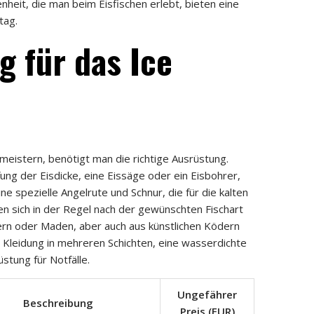
nheit, die man beim Eisfischen erlebt, bieten eine
tag.
g für das Ice
meistern, benötigt man die richtige Ausrüstung.
ung der Eisdicke, eine Eissäge oder ein Eisbohrer,
ne spezielle Angelrute und Schnur, die für die kalten
en sich in der Regel nach der gewünschten Fischart
n oder Maden, aber auch aus künstlichen Ködern
Kleidung in mehreren Schichten, eine wasserdichte
stung für Notfälle.
Ungefährer
Beschreibung
Preis (EUR)