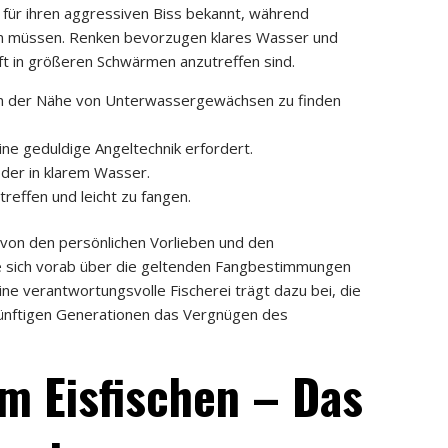
 für ihren aggressiven Biss bekannt, während
en müssen. Renken bevorzugen klares Wasser und
ft in größeren Schwärmen anzutreffen sind.
t in der Nähe von Unterwassergewächsen zu finden
ine geduldige Angeltechnik erfordert.
öder in klarem Wasser.
reffen und leicht zu fangen.
 von den persönlichen Vorlieben und den
ie sich vorab über die geltenden Fangbestimmungen
ine verantwortungsvolle Fischerei trägt dazu bei, die
künftigen Generationen das Vergnügen des
im Eisfischen – Das