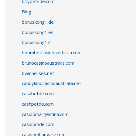
billybetsde.com
Blog
bonuskong1.de
bonuskong1.es
bonuskong1.it
boombetcasinoaustralia.com
brunocasinoaustralia.com
bwinnerses.net
candylandcasinoaustralia.net
casabetde.com
cashpotde.com
casibomargentina.com
casibomde.com
casibomhungary.com