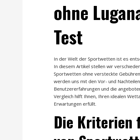
ohne Lugana
Test
In der Welt der Sportwetten ist es ent
In diesem Artikel stellen wir verschiede
Sportwetten ohne versteckte Gebühren o
werden uns mit den Vor- und Nachteilen
Benutzererfahrungen und die angebotene
Vergleich hilft Ihnen, Ihren idealen Wet
Erwartungen erfüllt.
Die Kriterien 