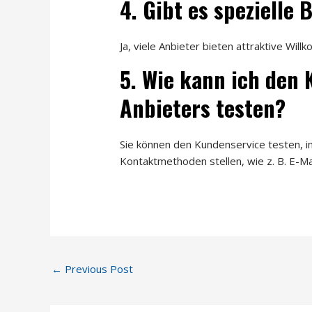
4. Gibt es spezielle
Ja, viele Anbieter bieten attraktive Wil
5. Wie kann ich den 
Anbieters testen?
Sie können den Kundenservice testen, 
Kontaktmethoden stellen, wie z. B. E-Mai
←
Previous Post