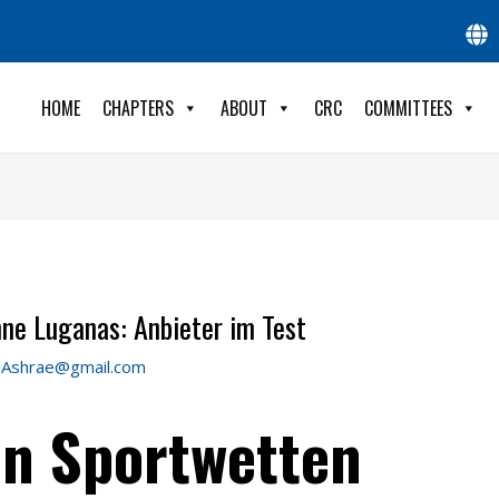
HOME
CHAPTERS
ABOUT
CRC
COMMITTEES
ne Luganas: Anbieter im Test
y
Ashrae@gmail.com
on Sportwetten