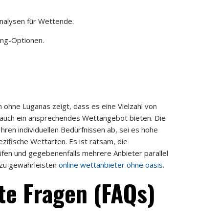
nalysen für Wettende.
ing-Optionen.
 ohne Luganas zeigt, dass es eine Vielzahl von
s auch ein ansprechendes Wettangebot bieten. Die
hren individuellen Bedürfnissen ab, sei es hohe
zifische Wettarten. Es ist ratsam, die
üfen und gegebenenfalls mehrere Anbieter parallel
 zu gewährleisten
online wettanbieter ohne oasis
.
lte Fragen (FAQs)