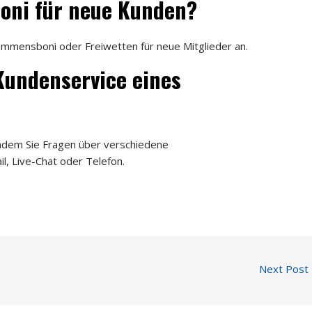
 Boni für neue Kunden?
lkommensboni oder Freiwetten für neue Mitglieder an.
Kundenservice eines
indem Sie Fragen über verschiedene
l, Live-Chat oder Telefon.
Next Post