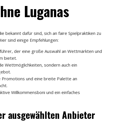
ohne Luganas
 bekannt dafür sind, sich an faire Spielpraktiken zu
ier sind einige Empfehlungen:
tführer, der eine große Auswahl an Wettmärkten und
m bietet.
de Wettmöglichkeiten, sondern auch ein
ebot.
 Promotions und eine breite Palette an
cht.
ktive Willkommensboni und ein einfaches
der ausgewählten Anbieter