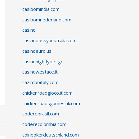
casibomindia.com
casibomnederland.com
casino
casinobossyaustralia.com
casinoeuro.us
casinohighflybet.gr
casinowestace.it
cazimboitaly.com
chickenroadgioco.it.com
chickenroadsgames.uk.com
coderebrasil.com
→
coderecolombia.com
coinpokerdeutschland.com