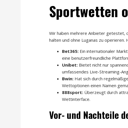
Sportwetten 
Wir haben mehrere Anbieter getestet, die
halten und ohne Luganas zu operieren. H
Bet365:
Ein internationaler Mark
eine benutzerfreundliche Plattfor
Unibet:
Bietet nicht nur spannen
umfassendes Live-Streaming-Ang
Bwin:
Hat sich durch regelmäßige
Wettoptionen einen Namen gema
888sport:
Überzeugt durch attra
Wettinterface.
Vor- und Nachteile 