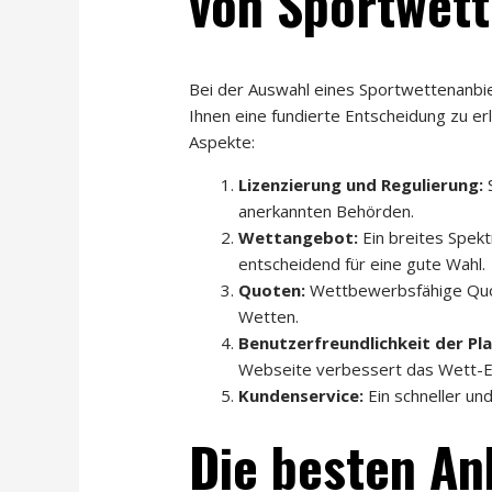
von Sportwett
Bei der Auswahl eines Sportwettenanbie
Ihnen eine fundierte Entscheidung zu erl
Aspekte:
Lizenzierung und Regulierung:
S
anerkannten Behörden.
Wettangebot:
Ein breites Spek
entscheidend für eine gute Wahl.
Quoten:
Wettbewerbsfähige Quoten
Wetten.
Benutzerfreundlichkeit der Pl
Webseite verbessert das Wett-Er
Kundenservice:
Ein schneller un
Die besten An