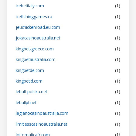
icebetitaly.com
(1)
icefishinggames.ca
(1)
jeuchickenroad.eu.com
(1)
jokacasinoaustralia.net
(1)
kingbet-greece.com
(1)
kingbetaustralia.com
(1)
kingbetde.com
(1)
kingbetid.com
(1)
lebull-polska.net
(1)
lebullpt.net
(1)
legianocasinoaustralia.com
(1)
limitlesscasinoaustralia.net
(1)
lottomaticafr.com
(1)