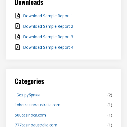
Downloads
h
f
Download Sample Report 1
o
Download Sample Report 2
r
Download Sample Report 3
:
Download Sample Report 4
Categories
! Без рубрики
(2)
1xbetcasinoaustralia.com
(1)
500casinoca.com
(1)
777casinoaustralia.com
(1)