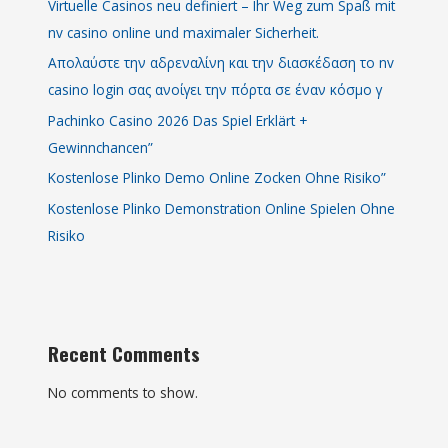
Virtuelle Casinos neu definiert – Ihr Weg zum Spaß mit
nv casino online und maximaler Sicherheit.
Απολαύστε την αδρεναλίνη και την διασκέδαση το nv
casino login σας ανοίγει την πόρτα σε έναν κόσμο γ
Pachinko Casino 2026 Das Spiel Erklärt +
Gewinnchancen”
Kostenlose Plinko Demo Online Zocken Ohne Risiko”
Kostenlose Plinko Demonstration Online Spielen Ohne
Risiko
Recent Comments
No comments to show.