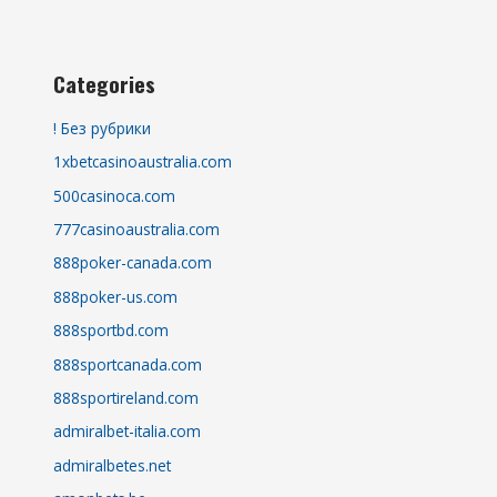
Categories
! Без рубрики
1xbetcasinoaustralia.com
500casinoca.com
777casinoaustralia.com
888poker-canada.com
888poker-us.com
888sportbd.com
888sportcanada.com
888sportireland.com
admiralbet-italia.com
admiralbetes.net