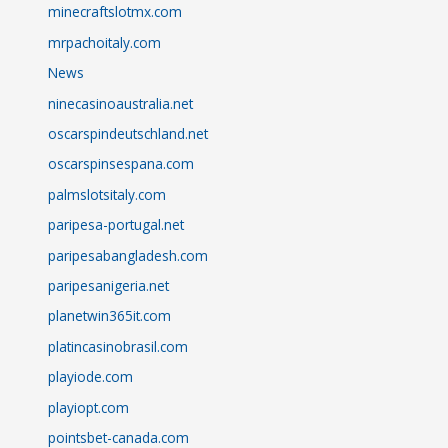
minecraftslotmx.com
mrpachoitaly.com
News
ninecasinoaustralia.net
oscarspindeutschland.net
oscarspinsespana.com
palmslotsitaly.com
paripesa-portugal.net
paripesabangladesh.com
paripesanigeria.net
planetwin365it.com
platincasinobrasil.com
playiode.com
playiopt.com
pointsbet-canada.com