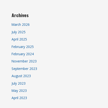
Archives
March 2026
July 2025
April 2025
February 2025
February 2024
November 2023
September 2023
August 2023
July 2023
May 2023
April 2023