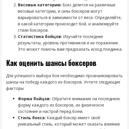
Весовые категории:
Бокс делится на различные
весовые категории, и силы боксеров могут
варьироваться в зависимости от веса. Определяйте,
в какой категории происходит бой, и анализируйте
стили боксеров.
Статистика бойцов:
Изучайте последние
результаты, уровень противников и их поражения.
Это может помочь вам предсказать исход поединка.
Как оценить шансы боксеров
Для успешного выбора боя необходимо проанализировать
шансы на победу каждого из боксеров. Учтите следующие
факторы:
Форма бойцов:
Обратите внимание на последнюю
форму каждого из боксеров, их физическое
состояние и настрой перед боем.
Стиль бокса:
Каждый боксер имеет свой
уникальный стиль, который может оказать влияние