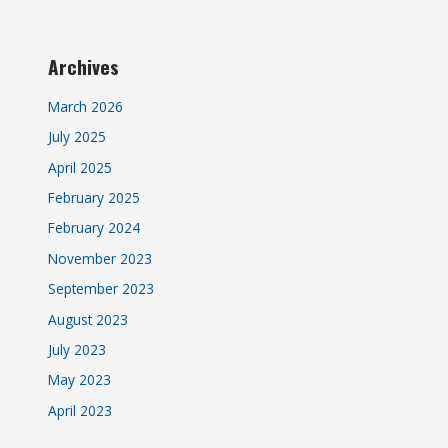
Archives
March 2026
July 2025
April 2025
February 2025
February 2024
November 2023
September 2023
August 2023
July 2023
May 2023
April 2023