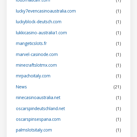
lucky7evencasinoaustralia.com
(1)
luckyblock-deutsch.com
(1)
lukkicasino-australia1.com
(1)
mangeticslots.fr
(1)
marvel-casinode.com
(1)
minecraftslotmx.com
(1)
mrpachoitaly.com
(1)
News
(21)
ninecasinoaustralia.net
(1)
oscarspindeutschland.net
(1)
oscarspinsespana.com
(1)
palmslotsitaly.com
(1)