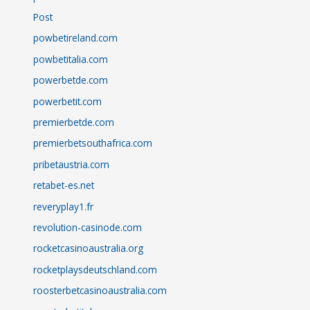
Post
powbetireland.com
powbetitalia.com
powerbetde.com
powerbetit.com
premierbetde.com
premierbetsouthafrica.com
pribetaustria.com
retabet-es.net
reveryplay1.fr
revolution-casinode.com
rocketcasinoaustralia.org
rocketplaysdeutschland.com
roosterbetcasinoaustralia.com