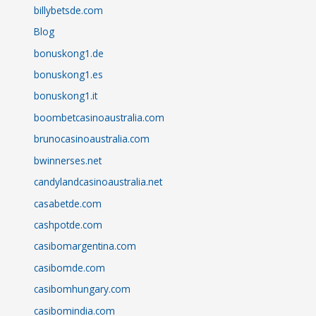
billybetsde.com
Blog
bonuskong1.de
bonuskong1.es
bonuskong1.it
boombetcasinoaustralia.com
brunocasinoaustralia.com
bwinnerses.net
candylandcasinoaustralia.net
casabetde.com
cashpotde.com
casibomargentina.com
casibomde.com
casibomhungary.com
casibomindia.com