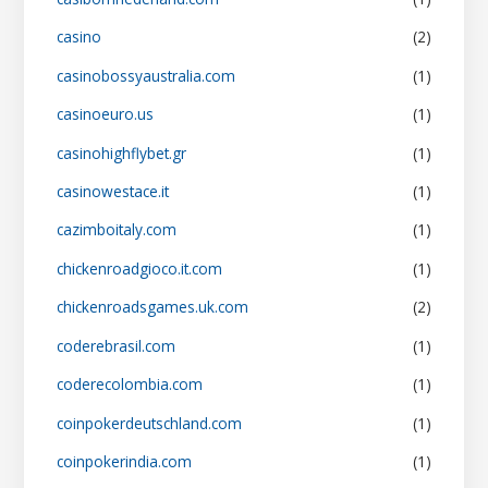
casino
(2)
casinobossyaustralia.com
(1)
casinoeuro.us
(1)
casinohighflybet.gr
(1)
casinowestace.it
(1)
cazimboitaly.com
(1)
chickenroadgioco.it.com
(1)
chickenroadsgames.uk.com
(2)
coderebrasil.com
(1)
coderecolombia.com
(1)
coinpokerdeutschland.com
(1)
coinpokerindia.com
(1)