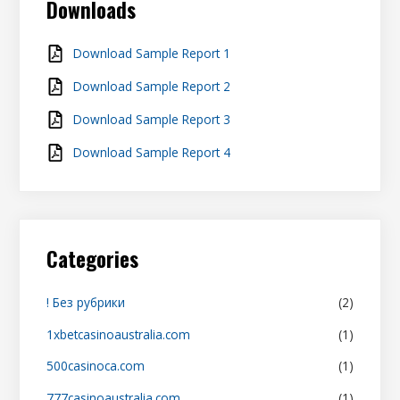
c
Downloads
h
f
Download Sample Report 1
o
Download Sample Report 2
r
Download Sample Report 3
:
Download Sample Report 4
Categories
! Без рубрики
(2)
1xbetcasinoaustralia.com
(1)
500casinoca.com
(1)
777casinoaustralia.com
(1)