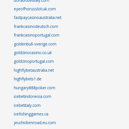
doradobetitaly.com
eyeofhorusslot.uk.com
fastpaycasinoaustralia.net
frankcasinodeutsch.com
frankcasinoportugal.com
goldenbull-sverige.com
goldzinocasino.co.uk
goldzinoportugal.com
highflybetaustralia.net
highflybets1.de
hungary888poker.com
icebetindonesia.com
icebetitaly.com
icefishinggames.ca
jeuchickenroad.eu.com