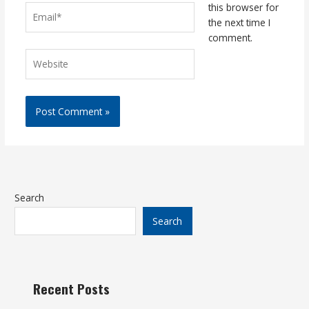
this browser for
Email*
the next time I
comment.
Website
Search
Search
Recent Posts