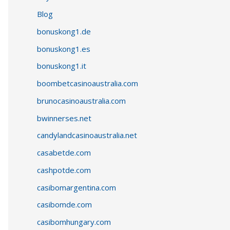
Blog
bonuskong1.de
bonuskong1.es
bonuskong1.it
boombetcasinoaustralia.com
brunocasinoaustralia.com
bwinnerses.net
candylandcasinoaustralia.net
casabetde.com
cashpotde.com
casibomargentina.com
casibomde.com
casibomhungary.com