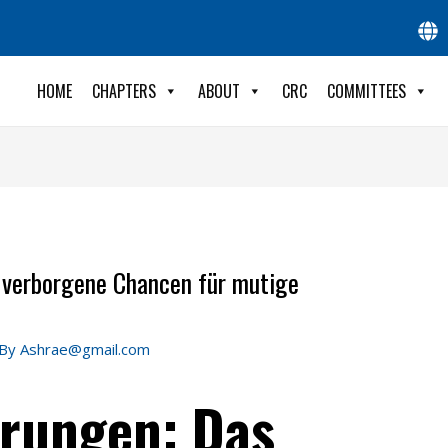
HOME
CHAPTERS
ABOUT
CRC
COMMITTEES
n verborgene Chancen für mutige
 By
Ashrae@gmail.com
hrungen: Das