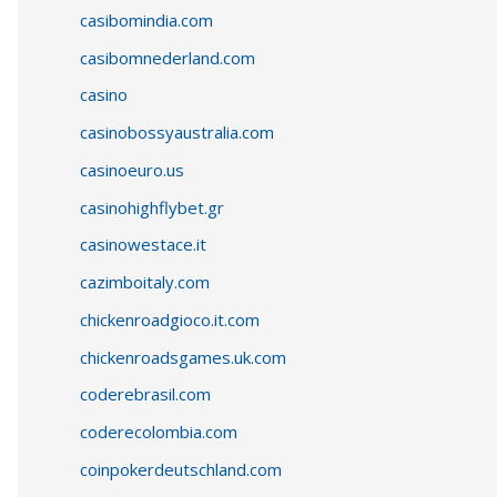
casibomindia.com
casibomnederland.com
casino
casinobossyaustralia.com
casinoeuro.us
casinohighflybet.gr
casinowestace.it
cazimboitaly.com
chickenroadgioco.it.com
chickenroadsgames.uk.com
coderebrasil.com
coderecolombia.com
coinpokerdeutschland.com