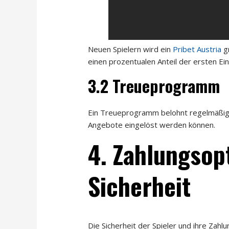
Neuen Spielern wird ein
Pribet Austria
g
einen prozentualen Anteil der ersten Ei
3.2 Treueprogramm
Ein Treueprogramm belohnt regelmäßige 
Angebote eingelöst werden können.
4. Zahlungsop
Sicherheit
Die Sicherheit der Spieler und ihre Zahl