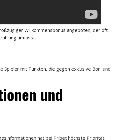
roßzügiger Willkommensbonus angeboten, der oft
nzahlung umfasst.
Spieler mit Punkten, die gegen exklusive Boni und
tionen und
ungsinformationen hat bei Pribet höchste Priorität.