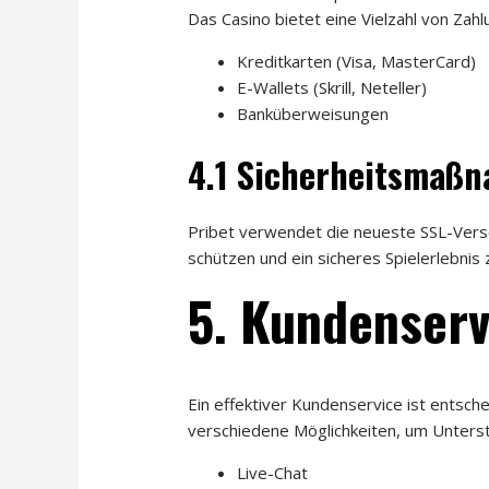
Das Casino bietet eine Vielzahl von Za
Kreditkarten (Visa, MasterCard)
E-Wallets (Skrill, Neteller)
Banküberweisungen
4.1 Sicherheitsmaß
Pribet verwendet die neueste SSL-Vers
schützen und ein sicheres Spielerlebnis 
5. Kundenserv
Ein effektiver Kundenservice ist entsche
verschiedene Möglichkeiten, um Unterst
Live-Chat