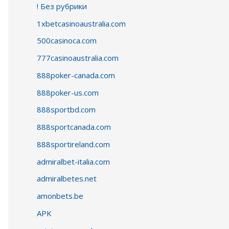
! Без рубрики
1xbetcasinoaustralia.com
500casinoca.com
777casinoaustralia.com
888poker-canada.com
888poker-us.com
888sportbd.com
888sportcanada.com
888sportireland.com
admiralbet-italia.com
admiralbetes.net
amonbets.be
APK