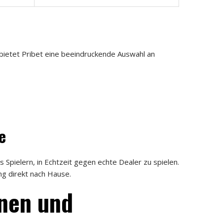
 bietet Pribet eine beeindruckende Auswahl an
e
 Spielern, in Echtzeit gegen echte Dealer zu spielen.
ng direkt nach Hause.
nen und