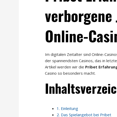
verborgene 
Online-Casi
Im digitalen Zeitalter sind Online-Casino
der spannendsten Casinos, das in letzter
Artikel werden wir die
Pribet Erfahrun
Casino so besonders macht.
Inhaltsverzei
1. Einleitung
2. Das Spielangebot bei Pribet