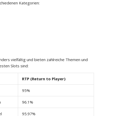
rschiedenen Kategorien:
nders vielfältig und bieten zahlreiche Themen und
sten Slots sind:
RTP (Return to Player)
95%
m
96.1%
l
95.97%