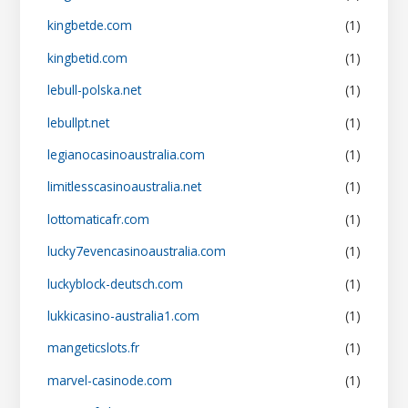
kingbetde.com
(1)
kingbetid.com
(1)
lebull-polska.net
(1)
lebullpt.net
(1)
legianocasinoaustralia.com
(1)
limitlesscasinoaustralia.net
(1)
lottomaticafr.com
(1)
lucky7evencasinoaustralia.com
(1)
luckyblock-deutsch.com
(1)
lukkicasino-australia1.com
(1)
mangeticslots.fr
(1)
marvel-casinode.com
(1)