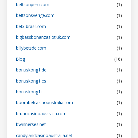
bettsonperu.com
(1)
bettsonsverige.com
(1)
betx-brasil.com
(1)
bigbassbonanzaslot.uk.com
(1)
billybetsde.com
(1)
Blog
(16)
bonuskong1.de
(1)
bonuskong1.es
(1)
bonuskong1.it
(1)
boombetcasinoaustralia.com
(1)
brunocasinoaustralia.com
(1)
bwinnerses.net
(1)
candylandcasinoaustralia.net
(1)