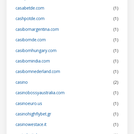
casabetde.com
(1)
cashpotde.com
(1)
casibomargentina.com
(1)
casibomde.com
(1)
casibomhungary.com
(1)
casibomindia.com
(1)
casibomnederland.com
(1)
casino
(2)
casinobossyaustralia.com
(1)
casinoeuro.us
(1)
casinohighflybet.gr
(1)
casinowestace.it
(1)