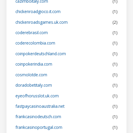
cazimboitaly.com
(1)
chickenroadgioco.it.com
(1)
chickenroadsgames.uk.com
(2)
coderebrasil.com
(1)
coderecolombia.com
(1)
coinpokerdeutschland.com
(1)
coinpokerindia.com
(1)
cosmolotde.com
(1)
doradobetitaly.com
(1)
eyeofhorusslot.uk.com
(1)
fastpaycasinoaustralia.net
(1)
frankcasinodeutsch.com
(1)
frankcasinoportugal.com
(1)