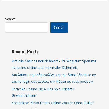
Search
Search
Recent Posts
Virtuelle Casinos neu definiert – Ihr Weg zum Spaß mit
nv casino online und maximaler Sicherheit.
Απολαύστε την αδρεναλίνη και την διασκέδαση το nv
casino login σας ανοίγει την πόρτα σε έναν κόσμο γ
Pachinko Casino 2026 Das Spiel Erklärt +
Gewinnchancen”
Kostenlose Plinko Demo Online Zocken Ohne Risiko”