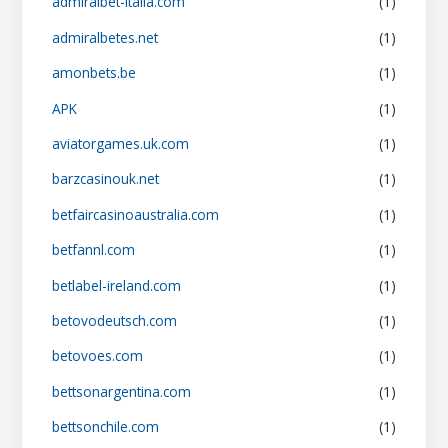
admiralbet-italia.com
(1)
admiralbetes.net
(1)
amonbets.be
(1)
APK
(1)
aviatorgames.uk.com
(1)
barzcasinouk.net
(1)
betfaircasinoaustralia.com
(1)
betfannl.com
(1)
betlabel-ireland.com
(1)
betovodeutsch.com
(1)
betovoes.com
(1)
bettsonargentina.com
(1)
bettsonchile.com
(1)