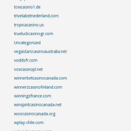
toxicasino1.de
trivelabetnederland.com
tropicacasino.us
trueluckcasinogr.com
Uncategorized
vegastarscasinoaustralia.net
voddsfr.com
voxcasinopl.net
winnerbetcasinocanada.com
winnerzcasinofinland.com
winningzfrance.com
winspiritcasinocanada.net
woocasinocanada.org
wplay-chile.com