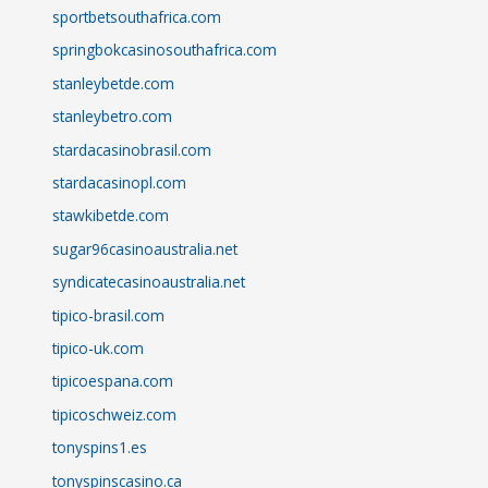
sportbetsouthafrica.com
springbokcasinosouthafrica.com
stanleybetde.com
stanleybetro.com
stardacasinobrasil.com
stardacasinopl.com
stawkibetde.com
sugar96casinoaustralia.net
syndicatecasinoaustralia.net
tipico-brasil.com
tipico-uk.com
tipicoespana.com
tipicoschweiz.com
tonyspins1.es
tonyspinscasino.ca