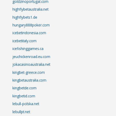
goldzinoportugal.com
highflybetaustralia.net
highflybets1.de
hungary888poker.com
icebetindonesia.com
icebetitaly.com
icefishinggames.ca
jeuchickenroad.eu.com
jokacasinoaustralia.net
kingbet-greece.com
kingbetaustralia.com
kingbetde.com
kingbetid.com
lebull-polska.net
lebullpt.net