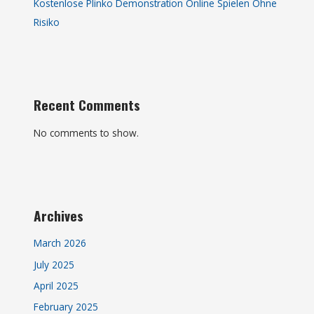
Kostenlose Plinko Demonstration Online Spielen Ohne
Risiko
Recent Comments
No comments to show.
Archives
March 2026
July 2025
April 2025
February 2025