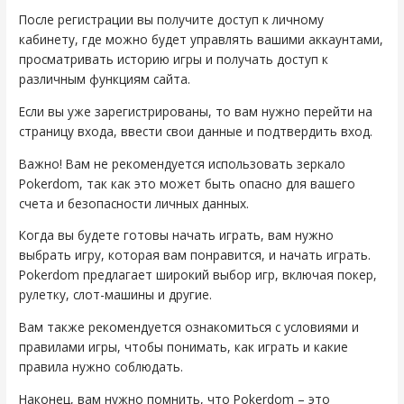
После регистрации вы получите доступ к личному
кабинету, где можно будет управлять вашими аккаунтами,
просматривать историю игры и получать доступ к
различным функциям сайта.
Если вы уже зарегистрированы, то вам нужно перейти на
страницу входа, ввести свои данные и подтвердить вход.
Важно! Вам не рекомендуется использовать зеркало
Pokerdom, так как это может быть опасно для вашего
счета и безопасности личных данных.
Когда вы будете готовы начать играть, вам нужно
выбрать игру, которая вам понравится, и начать играть.
Pokerdom предлагает широкий выбор игр, включая покер,
рулетку, слот-машины и другие.
Вам также рекомендуется ознакомиться с условиями и
правилами игры, чтобы понимать, как играть и какие
правила нужно соблюдать.
Наконец, вам нужно помнить, что Pokerdom – это