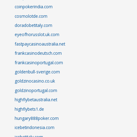
coinpokerindia.com
cosmolotde.com
doradobetitaly.com
eyeofhorusslot.uk.com
fastpaycasinoaustralia.net
frankcasinodeutsch.com
frankcasinoportugal.com
goldenbull-sverige.com
goldzinocasino.co.uk
goldzinoportugal.com
highflybetaustralia.net
highflybets1.de
hungary888poker.com
icebetindonesia.com
icebetitaly.com