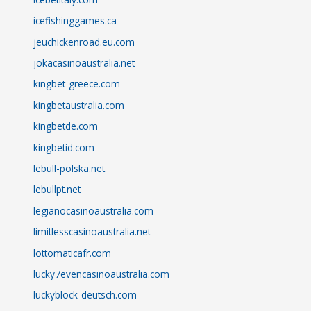
icefishinggames.ca
jeuchickenroad.eu.com
jokacasinoaustralia.net
kingbet-greece.com
kingbetaustralia.com
kingbetde.com
kingbetid.com
lebull-polska.net
lebullpt.net
legianocasinoaustralia.com
limitlesscasinoaustralia.net
lottomaticafr.com
lucky7evencasinoaustralia.com
luckyblock-deutsch.com