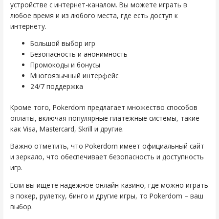
устройстве с интернет-каналом. Вы можете играть в
любое время и из любого места, где есть доступ к
интернету.
Большой выбор игр
Безопасность и анонимность
Промокоды и бонусы
Многоязычный интерфейс
24/7 поддержка
Кроме того, Pokerdom предлагает множество способов
оплаты, включая популярные платежные системы, такие
как Visa, Mastercard, Skrill и другие.
Важно отметить, что Pokerdom имеет официальный сайт
и зеркало, что обеспечивает безопасность и доступность
игр.
Если вы ищете надежное онлайн-казино, где можно играть
в покер, рулетку, бинго и другие игры, то Pokerdom – ваш
выбор.