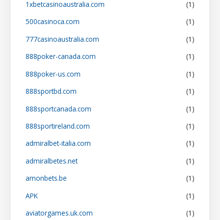
1xbetcasinoaustralia.com
(1)
500casinoca.com
(1)
777casinoaustralia.com
(1)
888poker-canada.com
(1)
888poker-us.com
(1)
888sportbd.com
(1)
888sportcanada.com
(1)
888sportireland.com
(1)
admiralbet-italia.com
(1)
admiralbetes.net
(1)
amonbets.be
(1)
APK
(1)
aviatorgames.uk.com
(1)