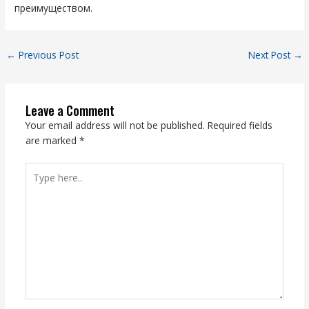
преимуществом.
←
Previous Post
Next Post
→
Leave a Comment
Your email address will not be published.
Required fields
are marked
*
Type
here..