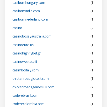
casibomhungary.com
(1)
casibomindia.com
(1)
casibomnederland.com
(1)
casino
(2)
casinobossyaustralia.com
(1)
casinoeuro.us
(1)
casinohighflybet.gr
(1)
casinowestace.it
(1)
cazimboitaly.com
(1)
chickenroadgioco.it.com
(1)
chickenroadsgames.uk.com
(2)
coderebrasil.com
(1)
coderecolombia.com
(1)