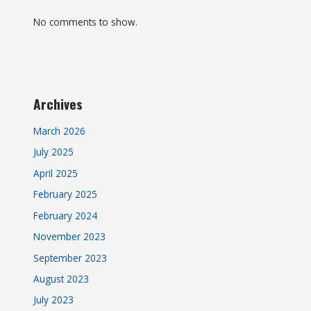
No comments to show.
Archives
March 2026
July 2025
April 2025
February 2025
February 2024
November 2023
September 2023
August 2023
July 2023