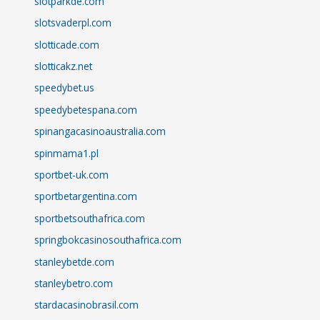
slotparkde.com
slotsvaderpl.com
slotticade.com
slotticakz.net
speedybet.us
speedybetespana.com
spinangacasinoaustralia.com
spinmama1.pl
sportbet-uk.com
sportbetargentina.com
sportbetsouthafrica.com
springbokcasinosouthafrica.com
stanleybetde.com
stanleybetro.com
stardacasinobrasil.com