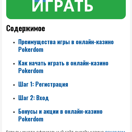
ИГРАТЬ
Содержимое
Преимущества игры в онлайн-казино
Pokerdom
Как начать играть в онлайн-казино
Pokerdom
Шаг 1: Регистрация
Шаг 2: Вход
Бонусы и акции в онлайн-казино
Pokerdom
Если вы ищете официальный сайт онлайн казино
покердом