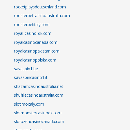
rocketplaysdeutschland.com
roosterbetcasinoaustralia.com
roosterbetitaly.com
royal-casino-dk.com
royalcasinocanada.com
royalcasinopakistan.com
royalcasinopolska.com
savaspin1.be
savaspincasino1.it
shazamcasinoaustralia.net
shufflecasinoaustralia.com
slotimoitaly.com
slotmonstercasinodk.com
slotozencasinocanada.com