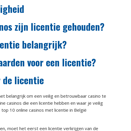
ligheid
nos zijn licentie gehouden?
entie belangrijk?
aarden voor een licentie?
 de licentie
et belangrijk om een veilig en betrouwbaar casino te
line casinos die een licentie hebben en waar je veilig
 top 10 online casinos met licentie in België
en, moet het eerst een licentie verkrijgen van de