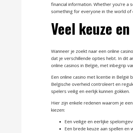
financial information. Whether you’re a s
something for everyone in the world of on
Veel keuze en 
Wanneer je zoekt naar een online casino 
dat je verschillende opties hebt. In dit 
online casinos in België, met inbegrip va
Een online casino met licentie in België b
Belgische overheid controleert en regul
spelers veilig en eerlijk kunnen gokken.
Hier zijn enkele redenen waarom je een 
kiezen:
Een veilige en eerlijke spelomgev
Een brede keuze aan spellen en