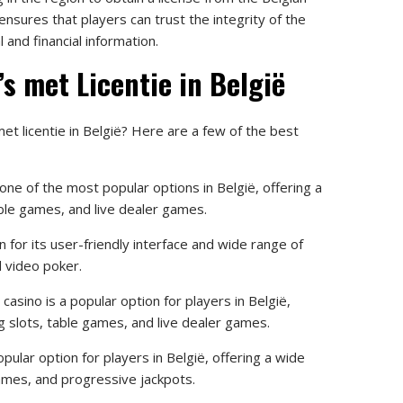
nsures that players can trust the integrity of the
 and financial information.
’s met Licentie in België
met licentie in België? Here are a few of the best
 one of the most popular options in België, offering a
able games, and live dealer games.
n for its user-friendly interface and wide range of
d video poker.
 casino is a popular option for players in België,
g slots, table games, and live dealer games.
popular option for players in België, offering a wide
games, and progressive jackpots.