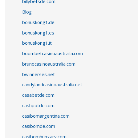
billybetsde.com
Blog
bonuskong1.de
bonuskong1.es
bonuskong1.it
boombetcasinoaustralia.com
brunocasinoaustralia.com
bwinnerses.net
candylandcasinoaustralia.net
casabetde.com
cashpotde.com
casibomargentina.com
casibomde.com
casibomhungary.com