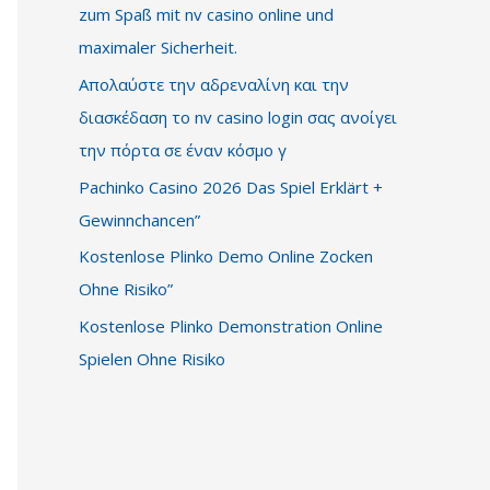
zum Spaß mit nv casino online und
maximaler Sicherheit.
Απολαύστε την αδρεναλίνη και την
διασκέδαση το nv casino login σας ανοίγει
την πόρτα σε έναν κόσμο γ
Pachinko Casino 2026 Das Spiel Erklärt +
Gewinnchancen”
Kostenlose Plinko Demo Online Zocken
Ohne Risiko”
Kostenlose Plinko Demonstration Online
Spielen Ohne Risiko