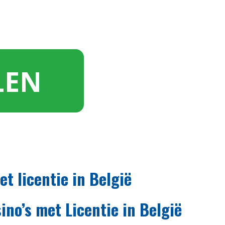
LEN
et licentie in België
ino’s met Licentie in België