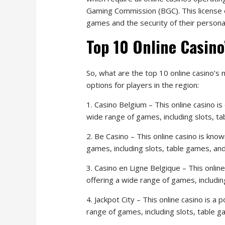
Gaming Commission (BGC). This license e
games and the security of their personal
Top 10 Online Casino
So, what are the top 10 online casino’s 
options for players in the region:
1. Casino Belgium – This online casino is
wide range of games, including slots, t
2. Be Casino – This online casino is know
games, including slots, table games, an
3. Casino en Ligne Belgique – This online
offering a wide range of games, includin
4. Jackpot City – This online casino is a 
range of games, including slots, table 