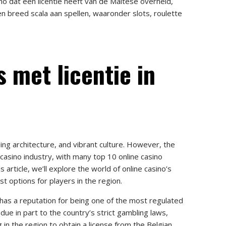
ino dat een licentie heeft van de Maltese overheid,
een breed scala aan spellen, waaronder slots, roulette
s met licentie in
nning architecture, and vibrant culture. However, the
 casino industry, with many top 10 online casino
s article, we’ll explore the world of online casino’s
est options for players in the region.
 has a reputation for being one of the most regulated
due in part to the country’s strict gambling laws,
g in the region to obtain a license from the Belgian