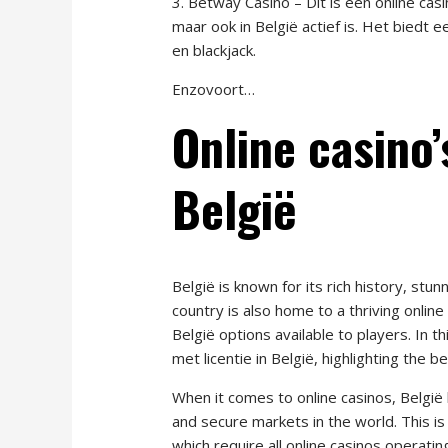
3. Betway Casino – Dit is een online cas
maar ook in België actief is. Het biedt 
en blackjack.
Enzovoort…
Online casino’
België
België is known for its rich history, stu
country is also home to a thriving online
België options available to players. In thi
met licentie in België, highlighting the b
When it comes to online casinos, België
and secure markets in the world. This is 
which require all online casinos operatin