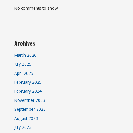
No comments to show.
Archives
March 2026
July 2025
April 2025
February 2025
February 2024
November 2023
September 2023
August 2023
July 2023