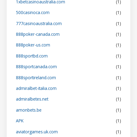
1xbetcasinoaustralia.com
(1)
500casinoca.com
(1)
777casinoaustralia.com
(1)
888poker-canada.com
(1)
888poker-us.com
(1)
888sportbd.com
(1)
888sportcanada.com
(1)
888sportireland.com
(1)
admiralbet-italia.com
(1)
admiralbetes.net
(1)
amonbets.be
(1)
APK
(1)
aviatorgames.uk.com
(1)