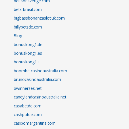
bettsonsverige.com
betx-brasil.com
bigbassbonanzaslot.uk.com
billybetsde.com
Blog
bonuskong1.de
bonuskong1.es
bonuskong1.it
boombetcasinoaustralia.com
brunocasinoaustralia.com
bwinnerses.net
candylandcasinoaustralia.net
casabetde.com
cashpotde.com
casibomargentina.com