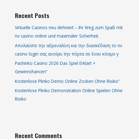
Recent Posts
Virtuelle Casinos neu definiert – Ihr Weg zum Spaß mit
nv casino online und maximaler Sicherheit.
Απολαύστε την αδρεναλίνη και την διασκέδαση το nv
casino login σας ανοίγει την πόρτα σε έναν κόσμο γ
Pachinko Casino 2026 Das Spiel Erklärt +
Gewinnchancen”
Kostenlose Plinko Demo Online Zocken Ohne Risiko”
Kostenlose Plinko Demonstration Online Spielen Ohne
Risiko
Recent Comments