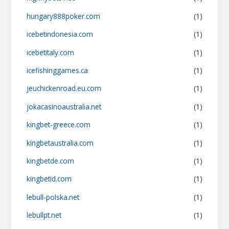
hungary888poker.com
(1)
icebetindonesia.com
(1)
icebetitaly.com
(1)
icefishinggames.ca
(1)
jeuchickenroad.eu.com
(1)
jokacasinoaustralia.net
(1)
kingbet-greece.com
(1)
kingbetaustralia.com
(1)
kingbetde.com
(1)
kingbetid.com
(1)
lebull-polska.net
(1)
lebullpt.net
(1)