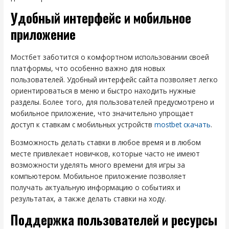
Удобный интерфейс и мобильное
приложение
Мостбет заботится о комфортном использовании своей
платформы, что особенно важно для новых
пользователей. Удобный интерфейс сайта позволяет легко
ориентироваться в меню и быстро находить нужные
разделы. Более того, для пользователей предусмотрено и
мобильное приложение, что значительно упрощает
доступ к ставкам с мобильных устройств
mostbet скачать
.
Возможность делать ставки в любое время и в любом
месте привлекает новичков, которые часто не имеют
возможности уделять много времени для игры за
компьютером. Мобильное приложение позволяет
получать актуальную информацию о событиях и
результатах, а также делать ставки на ходу.
Поддержка пользователей и ресурсы