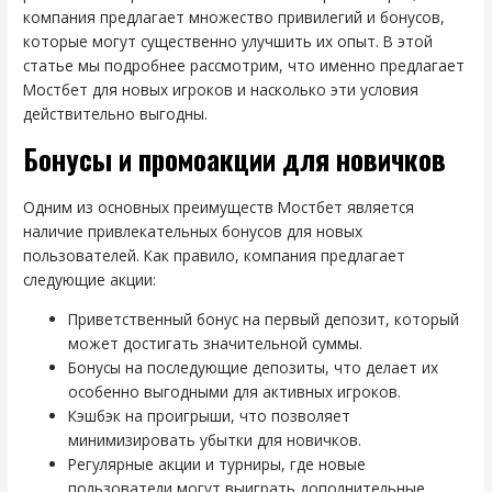
компания предлагает множество привилегий и бонусов,
которые могут существенно улучшить их опыт. В этой
статье мы подробнее рассмотрим, что именно предлагает
Мостбет для новых игроков и насколько эти условия
действительно выгодны.
Бонусы и промоакции для новичков
Одним из основных преимуществ Мостбет является
наличие привлекательных бонусов для новых
пользователей. Как правило, компания предлагает
следующие акции:
Приветственный бонус на первый депозит, который
может достигать значительной суммы.
Бонусы на последующие депозиты, что делает их
особенно выгодными для активных игроков.
Кэшбэк на проигрыши, что позволяет
минимизировать убытки для новичков.
Регулярные акции и турниры, где новые
пользователи могут выиграть дополнительные