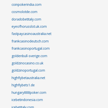
coinpokerindia.com
cosmolotde.com
doradobetitaly.com
eyeofhorusslot.uk.com
fastpaycasinoaustralia.net
frankcasinodeutsch.com
frankcasinoportugal.com
goldenbull-sverige.com
goldzinocasino.co.uk
goldzinoportugal.com
highflybetaustralia.net
highflybets1.de
hungary888poker.com
icebetindonesia.com
icebetitaly.com