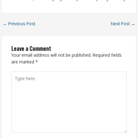
←
Previous Post
Next Post
→
Leave a Comment
Your email address will not be published.
Required fields
are marked
*
Type
here..