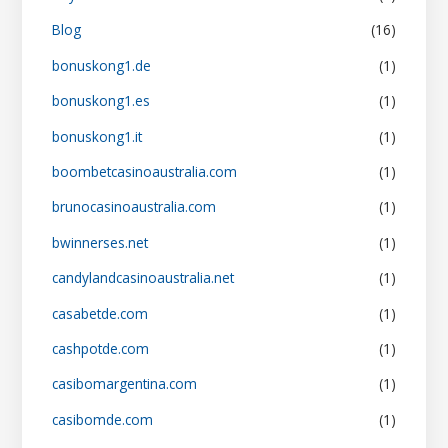
Blog
(16)
bonuskong1.de
(1)
bonuskong1.es
(1)
bonuskong1.it
(1)
boombetcasinoaustralia.com
(1)
brunocasinoaustralia.com
(1)
bwinnerses.net
(1)
candylandcasinoaustralia.net
(1)
casabetde.com
(1)
cashpotde.com
(1)
casibomargentina.com
(1)
casibomde.com
(1)