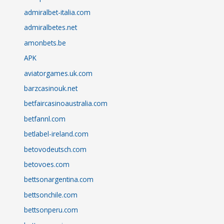
admiralbet-italia.com
admiralbetes.net
amonbets.be
APK
aviatorgames.uk.com
barzcasinouk.net
betfaircasinoaustralia.com
betfannl.com
betlabel-ireland.com
betovodeutsch.com
betovoes.com
bettsonargentina.com
bettsonchile.com
bettsonperu.com