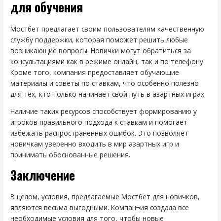
для обучения
Мостбет предлагает своим пользователям качественную
службу поддержки, которая поможет решить любые
возникающие вопросы. Новички могут обратиться за
консультациями как в режиме онлайн, так и по телефону.
Кроме того, компания предоставляет обучающие
материалы и советы по ставкам, что особенно полезно
для тех, кто только начинает свой путь в азартных играх.
Наличие таких ресурсов способствует формированию у
игроков правильного подхода к ставкам и помогает
избежать распространённых ошибок. Это позволяет
новичкам уверенно входить в мир азартных игр и
принимать обоснованные решения.
Заключение
В целом, условия, предлагаемые Мостбет для новичков,
являются весьма выгодными. Компан¬ия создала все
необходимые условия для того, чтобы новые