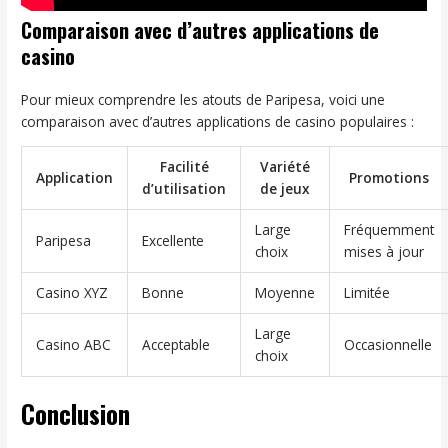
Comparaison avec d’autres applications de
casino
Pour mieux comprendre les atouts de Paripesa, voici une
comparaison avec d’autres applications de casino populaires :
Facilité
Variété
Application
Promotions
d’utilisation
de jeux
Large
Fréquemment
Paripesa
Excellente
choix
mises à jour
Casino XYZ
Bonne
Moyenne
Limitée
Large
Casino ABC
Acceptable
Occasionnelle
choix
Conclusion