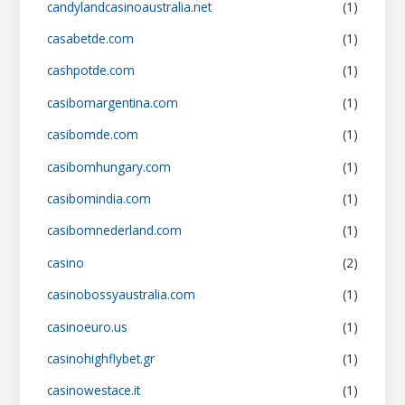
candylandcasinoaustralia.net
(1)
casabetde.com
(1)
cashpotde.com
(1)
casibomargentina.com
(1)
casibomde.com
(1)
casibomhungary.com
(1)
casibomindia.com
(1)
casibomnederland.com
(1)
casino
(2)
casinobossyaustralia.com
(1)
casinoeuro.us
(1)
casinohighflybet.gr
(1)
casinowestace.it
(1)