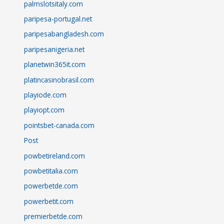
palmslotsitaly.com
paripesa-portugal.net
paripesabangladesh.com
paripesanigeria.net
planetwin365it.com
platincasinobrasil.com
playiode.com
playiopt.com
pointsbet-canada.com
Post
powbetireland.com
powbetitalia.com
powerbetde.com
powerbetit.com
premierbetde.com