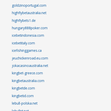
goldzinoportugal.com
highflybetaustralia.net
highflybets1.de
hungary888poker.com
icebetindonesia.com
icebetitaly.com
icefishinggames.ca
jeuchickenroad.eu.com
jokacasinoaustralia.net
kingbet-greece.com
kingbetaustralia.com
kingbetde.com
kingbetid.com
lebull-polska.net
lebullpt.net