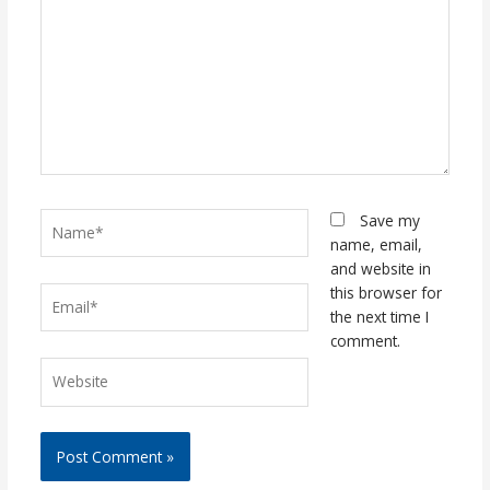
Name*
Save my
name, email,
and website in
this browser for
Email*
the next time I
comment.
Website