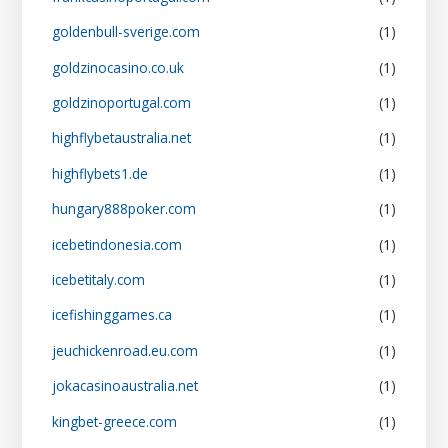
goldenbull-sverige.com
(1)
goldzinocasino.co.uk
(1)
goldzinoportugal.com
(1)
highflybetaustralia.net
(1)
highflybets1.de
(1)
hungary888poker.com
(1)
icebetindonesia.com
(1)
icebetitaly.com
(1)
icefishinggames.ca
(1)
jeuchickenroad.eu.com
(1)
jokacasinoaustralia.net
(1)
kingbet-greece.com
(1)