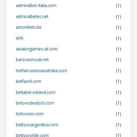
admiralbet-italia.com
(1)
admiralbetes.net
(1)
amonbets.be
(1)
APK
(1)
aviatorgames.uk.com
(1)
barzcasinouk.net
(1)
betfaircasinoaustralia.com
(1)
betfannl.com
(1)
betlabel-ireland.com
(1)
betovodeutsch.com
(1)
betovoes.com
(1)
bettsonargentina.com
(1)
bettsonchile.com
(1)