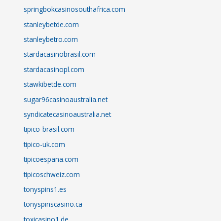
springbokcasinosouthafrica.com
stanleybetde.com
stanleybetro.com
stardacasinobrasil.com
stardacasinopl.com
stawkibetde.com
sugar96casinoaustralia.net
syndicatecasinoaustralia.net
tipico-brasil.com
tipico-uk.com
tipicoespana.com
tipicoschweiz.com
tonyspins1.es
tonyspinscasino.ca
toxicasino1.de