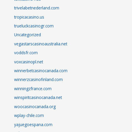
trivelabetnederland.com
tropicacasino.us
trueluckcasinogr.com
Uncategorized
vegastarscasinoaustralia.net
voddsfr.com
voxcasinopl.net
winnerbetcasinocanada.com
winnerzcasinofinland.com
winningzfrance.com
winspiritcasinocanada.net
woocasinocanada.org
wplay-chile.com
yajuegoespana.com