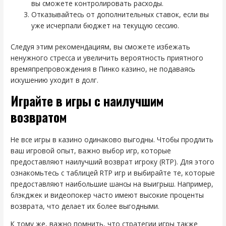
вы сможете контролировать расходы.
Отказывайтесь от дополнительных ставок, если вы
уже исчерпали бюджет на текущую сессию.
Следуя этим рекомендациям, вы сможете избежать
ненужного стресса и увеличить вероятность приятного
времяпрепровождения в Пинко казино, не подаваясь
искушению уходит в долг.
Играйте в игры с наилучшим
возвратом
Не все игры в казино одинаково выгодны. Чтобы продлить
ваш игровой опыт, важно выбор игр, которые
предоставляют наилучший возврат игроку (RTP). Для этого
ознакомьтесь с таблицей RTP игр и выбирайте те, которые
предоставляют наибольшие шансы на выигрыш. Например,
блэкджек и видеопокер часто имеют высокие проценты
возврата, что делает их более выгодными.
К тому же, важно помнить, что стратегии игры также