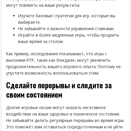
могут повлиять на ваши результаты:
Изучите базовые стратегии для игр, которые вы
выбираете.
Не забывайте о важности управления ставками.
Играйте в более медленные игры, чтобы продлить
ваше время за столом.
Как пример, исследования показывают, что игры с
высокими RTP, такие как блэкджек, могут увеличить
продолжительность вашего игрового опыта. Поэтому не
упустите возможность воспользоваться этим.
Сделайте перерывы и следите за
своим состоянием
Долгие игровые сессии могут оказать негативное
воздействие на ваше здоровье и психическое состояние.
Не забывайте делать регулярные перерывы во время игры.
Это поможет вам оставаться сосредоточенным и не уйти