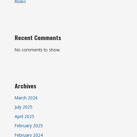
Risiko
Recent Comments
No comments to show.
Archives
March 2026
July 2025
April 2025
February 2025
February 2024