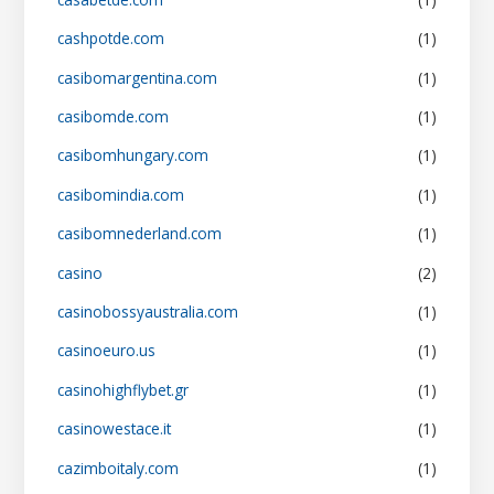
cashpotde.com
(1)
casibomargentina.com
(1)
casibomde.com
(1)
casibomhungary.com
(1)
casibomindia.com
(1)
casibomnederland.com
(1)
casino
(2)
casinobossyaustralia.com
(1)
casinoeuro.us
(1)
casinohighflybet.gr
(1)
casinowestace.it
(1)
cazimboitaly.com
(1)