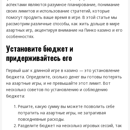
аспектами являются разумное планирование, понимание
своих лимитов и использование стратегий, которые
помогут продлить ваше время в игре. В этой статье мы
рассмотрим различные способы, как жить дольше в мире
азартных игр, акцентируя внимание на Пинко казино и его
особенностях.
Установите бюджет и
придерживайтесь его
Первый шаг к длинной игре в казино — это установление
бюджета. Определите, сколько денег вы готовы потерять
на азартные игры, и не превышайте этот лимит. Вот
несколько советов по установлению и соблюдению
бюджета:
Решите, какую сумму вы можете позволить себе
потратить на азартные игры, не затрагивая
повседневные расходы.
Разделите бюджет на несколько игровых сессий, так