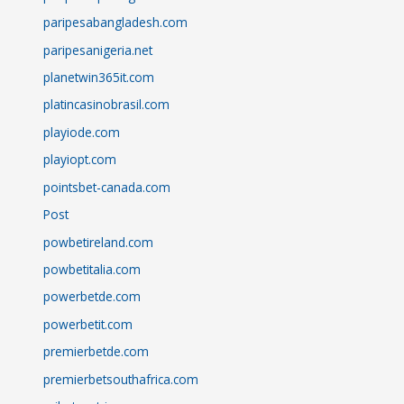
paripesabangladesh.com
paripesanigeria.net
planetwin365it.com
platincasinobrasil.com
playiode.com
playiopt.com
pointsbet-canada.com
Post
powbetireland.com
powbetitalia.com
powerbetde.com
powerbetit.com
premierbetde.com
premierbetsouthafrica.com