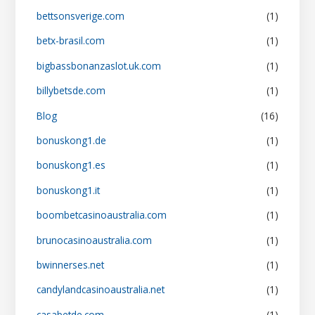
bettsonsverige.com
(1)
betx-brasil.com
(1)
bigbassbonanzaslot.uk.com
(1)
billybetsde.com
(1)
Blog
(16)
bonuskong1.de
(1)
bonuskong1.es
(1)
bonuskong1.it
(1)
boombetcasinoaustralia.com
(1)
brunocasinoaustralia.com
(1)
bwinnerses.net
(1)
candylandcasinoaustralia.net
(1)
casabetde.com
(1)