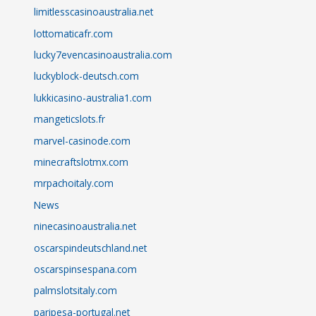
limitlesscasinoaustralia.net
lottomaticafr.com
lucky7evencasinoaustralia.com
luckyblock-deutsch.com
lukkicasino-australia1.com
mangeticslots.fr
marvel-casinode.com
minecraftslotmx.com
mrpachoitaly.com
News
ninecasinoaustralia.net
oscarspindeutschland.net
oscarspinsespana.com
palmslotsitaly.com
paripesa-portugal.net