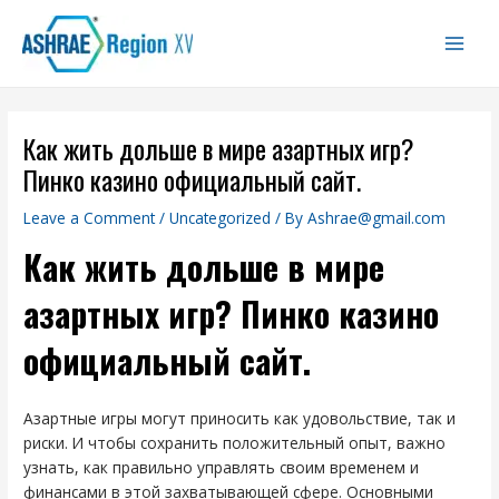
Skip
Main
to
Men
content
Как жить дольше в мире азартных игр?
Пинко казино официальный сайт.
Leave a Comment
/
Uncategorized
/ By
Ashrae@gmail.com
Как жить дольше в мире
азартных игр? Пинко казино
официальный сайт.
Азартные игры могут приносить как удовольствие, так и
риски. И чтобы сохранить положительный опыт, важно
узнать, как правильно управлять своим временем и
финансами в этой захватывающей сфере. Основными