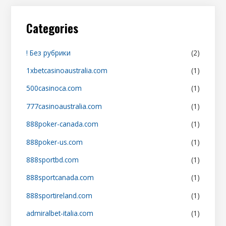
Categories
! Без рубрики
(2)
1xbetcasinoaustralia.com
(1)
500casinoca.com
(1)
777casinoaustralia.com
(1)
888poker-canada.com
(1)
888poker-us.com
(1)
888sportbd.com
(1)
888sportcanada.com
(1)
888sportireland.com
(1)
admiralbet-italia.com
(1)