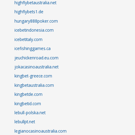
highflybetaustralia.net
highflybets1.de
hungary888poker.com
icebetindonesia.com
icebetitaly.com
icefishinggames.ca
jeuchickenroad.eu.com
jokacasinoaustralia.net
kingbet-greece.com
kingbetaustralia.com
kingbetde.com
kingbetid.com
lebull-polska.net
lebullpt.net
legianocasinoaustralia.com