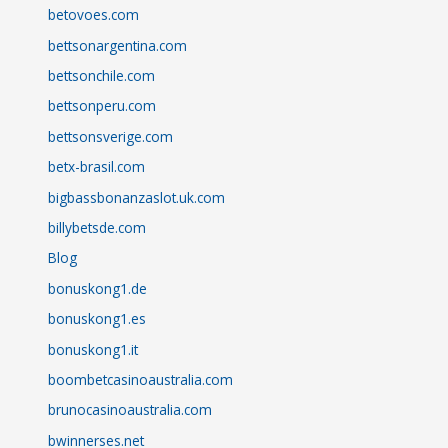
betovoes.com
bettsonargentina.com
bettsonchile.com
bettsonperu.com
bettsonsverige.com
betx-brasil.com
bigbassbonanzaslot.uk.com
billybetsde.com
Blog
bonuskong1.de
bonuskong1.es
bonuskong1.it
boombetcasinoaustralia.com
brunocasinoaustralia.com
bwinnerses.net