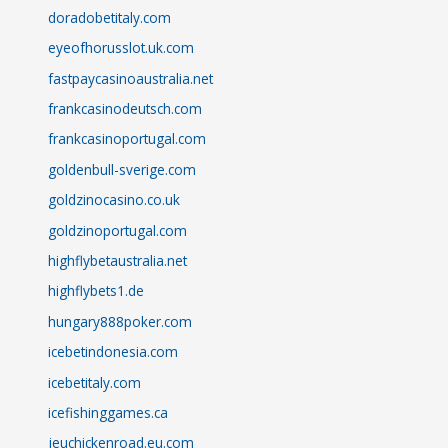
doradobetitaly.com
eyeofhorusslot.uk.com
fastpaycasinoaustralia.net
frankcasinodeutsch.com
frankcasinoportugal.com
goldenbull-sverige.com
goldzinocasino.co.uk
goldzinoportugal.com
highflybetaustralia.net
highflybets1.de
hungary888poker.com
icebetindonesia.com
icebetitaly.com
icefishinggames.ca
jeuchickenroad.eu.com