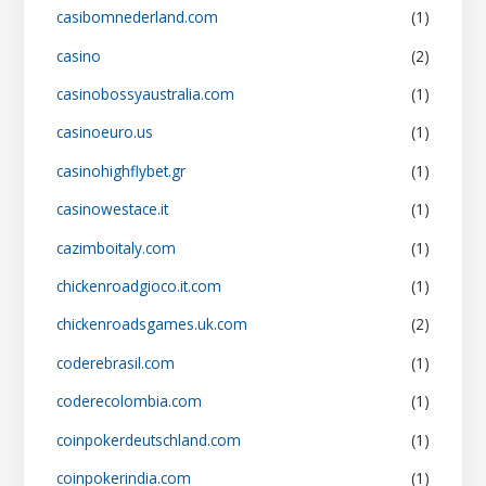
casibomnederland.com
(1)
casino
(2)
casinobossyaustralia.com
(1)
casinoeuro.us
(1)
casinohighflybet.gr
(1)
casinowestace.it
(1)
cazimboitaly.com
(1)
chickenroadgioco.it.com
(1)
chickenroadsgames.uk.com
(2)
coderebrasil.com
(1)
coderecolombia.com
(1)
coinpokerdeutschland.com
(1)
coinpokerindia.com
(1)