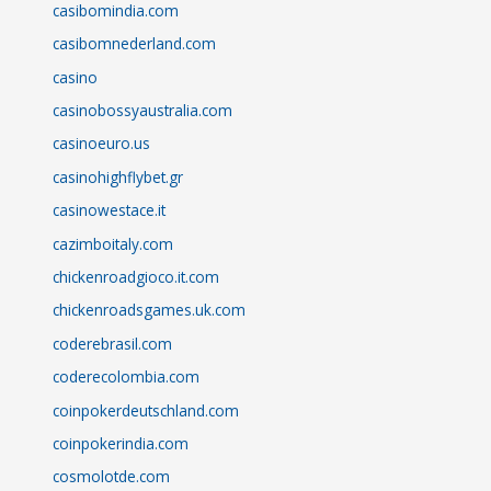
casibomindia.com
casibomnederland.com
casino
casinobossyaustralia.com
casinoeuro.us
casinohighflybet.gr
casinowestace.it
cazimboitaly.com
chickenroadgioco.it.com
chickenroadsgames.uk.com
coderebrasil.com
coderecolombia.com
coinpokerdeutschland.com
coinpokerindia.com
cosmolotde.com