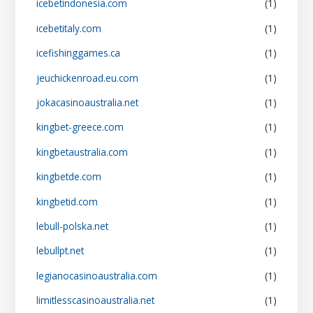
icebetindonesia.com
(1)
icebetitaly.com
(1)
icefishinggames.ca
(1)
jeuchickenroad.eu.com
(1)
jokacasinoaustralia.net
(1)
kingbet-greece.com
(1)
kingbetaustralia.com
(1)
kingbetde.com
(1)
kingbetid.com
(1)
lebull-polska.net
(1)
lebullpt.net
(1)
legianocasinoaustralia.com
(1)
limitlesscasinoaustralia.net
(1)