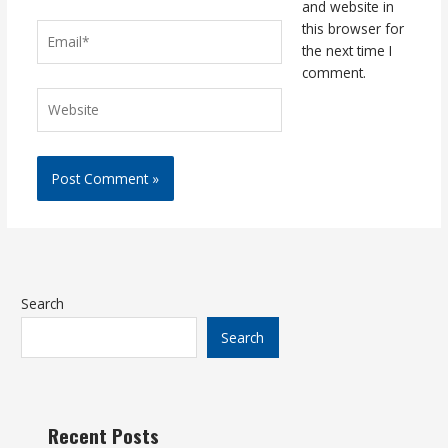
and website in
this browser for
Email*
the next time I
comment.
Website
Search
Search
Recent Posts