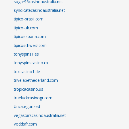
sugar96casinoaustralia.net
syndicatecasinoaustralia.net
tipico-brasil.com
tipico-uk.com
tipicoespana.com
tipicoschweiz.com
tonyspins1.es
tonyspinscasino.ca
toxicasino1.de
trivelabetnederland.com
tropicacasino.us
trueluckcasinogr.com
Uncategorized
vegastarscasinoaustralia.net
voddsfr.com