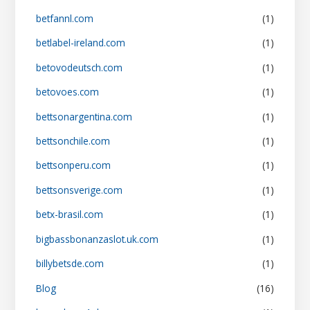
betfannl.com
(1)
betlabel-ireland.com
(1)
betovodeutsch.com
(1)
betovoes.com
(1)
bettsonargentina.com
(1)
bettsonchile.com
(1)
bettsonperu.com
(1)
bettsonsverige.com
(1)
betx-brasil.com
(1)
bigbassbonanzaslot.uk.com
(1)
billybetsde.com
(1)
Blog
(16)