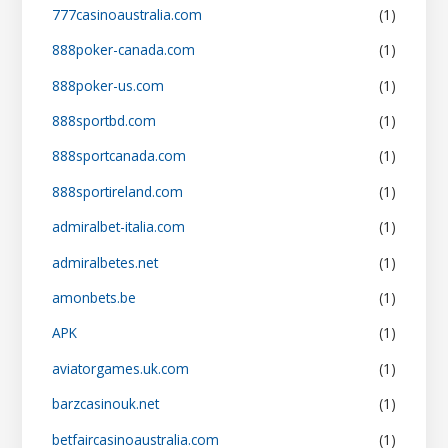
777casinoaustralia.com
(1)
888poker-canada.com
(1)
888poker-us.com
(1)
888sportbd.com
(1)
888sportcanada.com
(1)
888sportireland.com
(1)
admiralbet-italia.com
(1)
admiralbetes.net
(1)
amonbets.be
(1)
APK
(1)
aviatorgames.uk.com
(1)
barzcasinouk.net
(1)
betfaircasinoaustralia.com
(1)