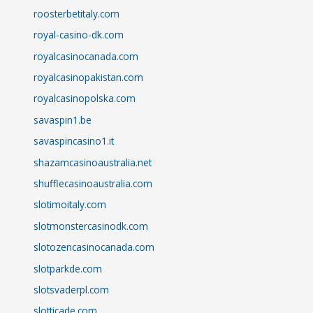
roosterbetitaly.com
royal-casino-dk.com
royalcasinocanada.com
royalcasinopakistan.com
royalcasinopolska.com
savaspin1.be
savaspincasino1.it
shazamcasinoaustralia.net
shufflecasinoaustralia.com
slotimoitaly.com
slotmonstercasinodk.com
slotozencasinocanada.com
slotparkde.com
slotsvaderpl.com
slotticade.com