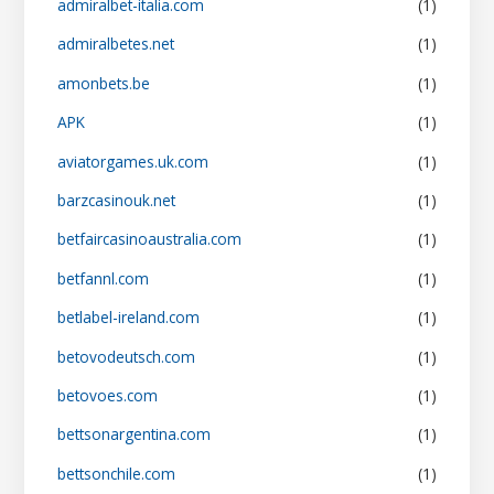
admiralbet-italia.com
(1)
admiralbetes.net
(1)
amonbets.be
(1)
APK
(1)
aviatorgames.uk.com
(1)
barzcasinouk.net
(1)
betfaircasinoaustralia.com
(1)
betfannl.com
(1)
betlabel-ireland.com
(1)
betovodeutsch.com
(1)
betovoes.com
(1)
bettsonargentina.com
(1)
bettsonchile.com
(1)