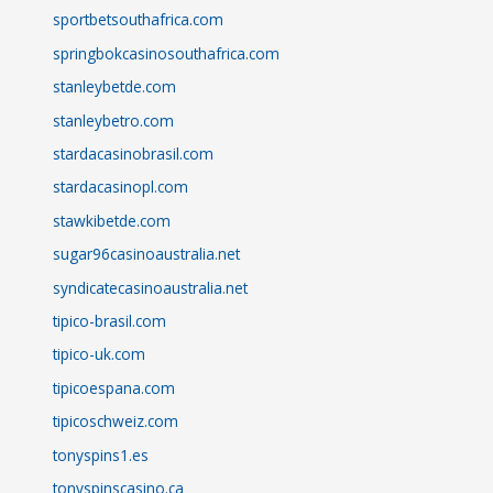
sportbetsouthafrica.com
springbokcasinosouthafrica.com
stanleybetde.com
stanleybetro.com
stardacasinobrasil.com
stardacasinopl.com
stawkibetde.com
sugar96casinoaustralia.net
syndicatecasinoaustralia.net
tipico-brasil.com
tipico-uk.com
tipicoespana.com
tipicoschweiz.com
tonyspins1.es
tonyspinscasino.ca