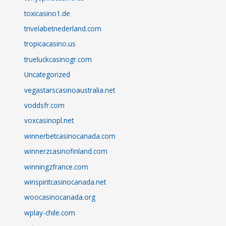
toxicasino1.de
trivelabetnederland.com
tropicacasino.us
trueluckcasinogr.com
Uncategorized
vegastarscasinoaustralia.net
voddsfr.com
voxcasinopl.net
winnerbetcasinocanada.com
winnerzcasinofinland.com
winningzfrance.com
winspiritcasinocanada.net
woocasinocanada.org
wplay-chile.com