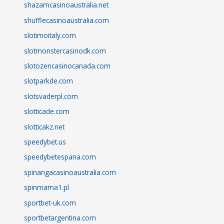
shazamcasinoaustralia.net
shufflecasinoaustralia.com
slotimoitaly.com
slotmonstercasinodk.com
slotozencasinocanada.com
slotparkde.com
slotsvaderpl.com
slotticade.com
slotticakz.net
speedybet.us
speedybetespana.com
spinangacasinoaustralia.com
spinmama1.pl
sportbet-uk.com
sportbetargentina.com