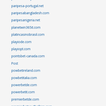
paripesa-portugal.net
paripesabangladesh.com
paripesanigeria.net
planetwin365it.com
platincasinobrasil.com
playiode.com
playiopt.com
pointsbet-canada.com
Post
powbetireland.com
powbetitalia.com
powerbetde.com
powerbetit.com
premierbetde.com