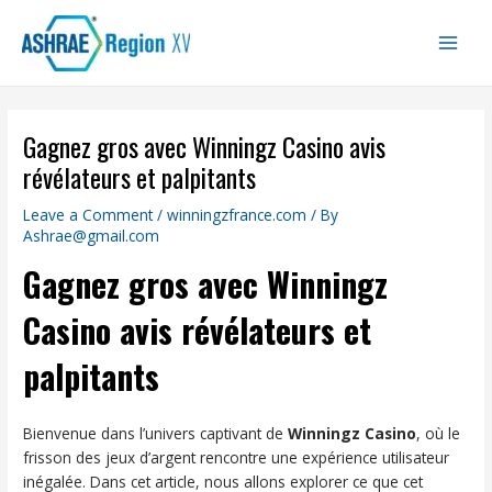
Skip
Main
to
Men
content
Gagnez gros avec Winningz Casino avis
révélateurs et palpitants
Leave a Comment
/
winningzfrance.com
/ By
Ashrae@gmail.com
Gagnez gros avec Winningz
Casino avis révélateurs et
palpitants
Bienvenue dans l’univers captivant de
Winningz Casino
, où le
frisson des jeux d’argent rencontre une expérience utilisateur
inégalée. Dans cet article, nous allons explorer ce que cet