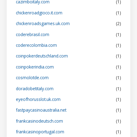
cazimboitaly.com
(1)
chickenroadgioco.it.com
(1)
chickenroadsgames.uk.com
(2)
coderebrasil.com
(1)
coderecolombia.com
(1)
coinpokerdeutschland.com
(1)
coinpokerindia.com
(1)
cosmolotde.com
(1)
doradobetitaly.com
(1)
eyeofhorusslot.uk.com
(1)
fastpaycasinoaustralia.net
(1)
frankcasinodeutsch.com
(1)
frankcasinoportugal.com
(1)