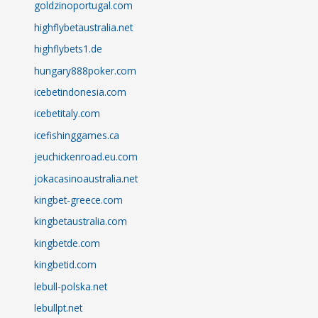
goldzinoportugal.com
highflybetaustralia.net
highflybets1.de
hungary888poker.com
icebetindonesia.com
icebetitaly.com
icefishinggames.ca
jeuchickenroad.eu.com
jokacasinoaustralia.net
kingbet-greece.com
kingbetaustralia.com
kingbetde.com
kingbetid.com
lebull-polska.net
lebullpt.net