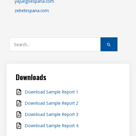
yajuegoespana.com
zebetespana.com
S
e
a
r
c
Downloads
h
f
Download Sample Report 1
o
Download Sample Report 2
r
Download Sample Report 3
:
Download Sample Report 4