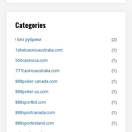
Categories
! Без рубрики
(2)
1xbetcasinoaustralia.com
(1)
500casinoca.com
(1)
777casinoaustralia.com
(1)
888poker-canada.com
(1)
888poker-us.com
(1)
888sportbd.com
(1)
888sportcanada.com
(1)
888sportireland.com
(1)