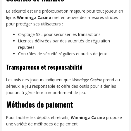
La sécurité est une préoccupation majeure pour tout joueur en
ligne.
Winningz Casino
met en œuvre des mesures strictes
pour protéger ses utilisateurs :
Cryptage SSL pour sécuriser les transactions
Licences délivrées par des autorités de régulation
réputées
Contrôles de sécurité réguliers et audits de jeux
Transparence et responsabilité
Les avis des joueurs indiquent que
Winningz Casino
prend au
sérieux le jeu responsable et offre des outils pour aider les
joueurs à gérer leur comportement de jeu.
Méthodes de paiement
Pour faciliter les dépôts et retraits,
Winningz Casino
propose
une variété de méthodes de paiement :