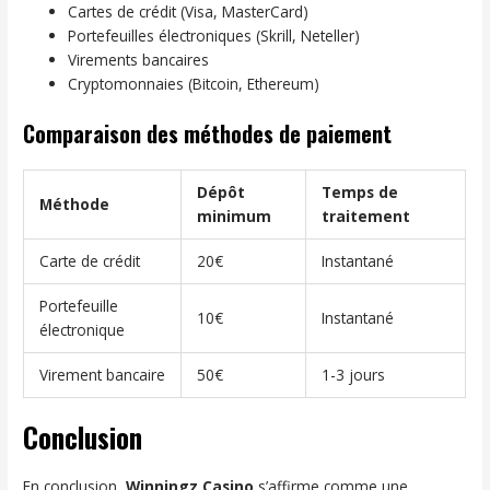
Cartes de crédit (Visa, MasterCard)
Portefeuilles électroniques (Skrill, Neteller)
Virements bancaires
Cryptomonnaies (Bitcoin, Ethereum)
Comparaison des méthodes de paiement
Dépôt
Temps de
Méthode
minimum
traitement
Carte de crédit
20€
Instantané
Portefeuille
10€
Instantané
électronique
Virement bancaire
50€
1-3 jours
Conclusion
En conclusion,
Winningz Casino
s’affirme comme une