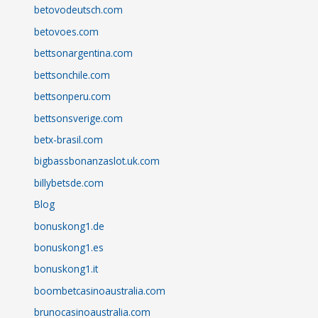
betovodeutsch.com
betovoes.com
bettsonargentina.com
bettsonchile.com
bettsonperu.com
bettsonsverige.com
betx-brasil.com
bigbassbonanzaslot.uk.com
billybetsde.com
Blog
bonuskong1.de
bonuskong1.es
bonuskong1.it
boombetcasinoaustralia.com
brunocasinoaustralia.com