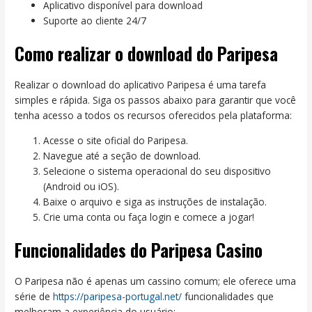
Aplicativo disponível para download
Suporte ao cliente 24/7
Como realizar o download do Paripesa
Realizar o download do aplicativo Paripesa é uma tarefa
simples e rápida. Siga os passos abaixo para garantir que você
tenha acesso a todos os recursos oferecidos pela plataforma:
Acesse o site oficial do Paripesa.
Navegue até a seção de download.
Selecione o sistema operacional do seu dispositivo
(Android ou iOS).
Baixe o arquivo e siga as instruções de instalação.
Crie uma conta ou faça login e comece a jogar!
Funcionalidades do Paripesa Casino
O Paripesa não é apenas um cassino comum; ele oferece uma
série de
https://paripesa-portugal.net/
funcionalidades que
melhoram a experiência do usuário: