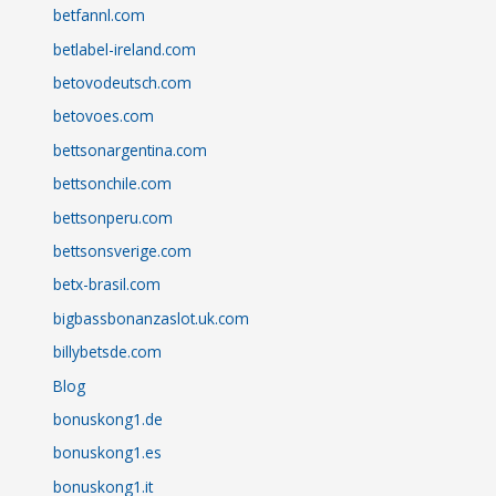
betfannl.com
betlabel-ireland.com
betovodeutsch.com
betovoes.com
bettsonargentina.com
bettsonchile.com
bettsonperu.com
bettsonsverige.com
betx-brasil.com
bigbassbonanzaslot.uk.com
billybetsde.com
Blog
bonuskong1.de
bonuskong1.es
bonuskong1.it