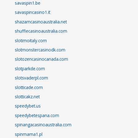
savaspin1.be
savaspincasino1.it
shazamcasinoaustralia.net
shufflecasinoaustralia.com
slotimoitaly.com
slotmonstercasinodk.com
slotozencasinocanada.com
slotparkde.com
slotsvaderpl.com
slotticade.com
slotticakz.net
speedybet.us
speedybetespana.com
spinangacasinoaustralia.com
spinmama1.pl