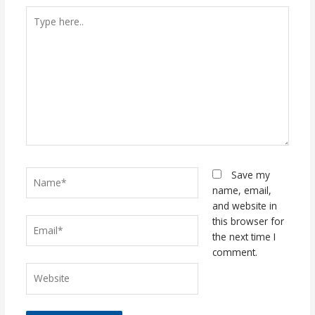
Type
here..
Name*
Save my
name, email,
and website in
this browser for
Email*
the next time I
comment.
Website