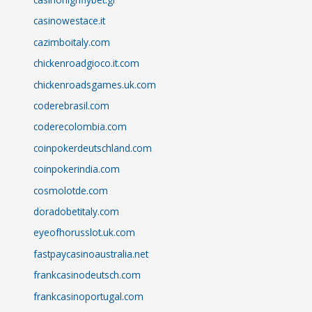
casinowestace.it
cazimboitaly.com
chickenroadgioco.it.com
chickenroadsgames.uk.com
coderebrasil.com
coderecolombia.com
coinpokerdeutschland.com
coinpokerindia.com
cosmolotde.com
doradobetitaly.com
eyeofhorusslot.uk.com
fastpaycasinoaustralia.net
frankcasinodeutsch.com
frankcasinoportugal.com