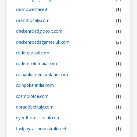
casinowestace.it
(1)
cazimboitaly.com
(1)
chickenroadgioco.it.com
(1)
chickenroadsgames.uk.com
(2)
coderebrasil.com
(1)
coderecolombia.com
(1)
coinpokerdeutschland.com
(1)
coinpokerindia.com
(1)
cosmolotde.com
(1)
doradobetitaly.com
(1)
eyeofhorusslot.uk.com
(1)
fastpaycasinoaustralia.net
(1)