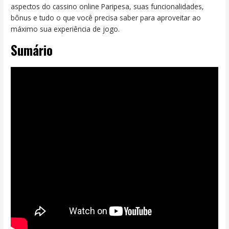
aspectos do cassino online Paripesa, suas funcionalidades,
bônus e tudo o que você precisa saber para aproveitar ao
máximo sua experiência de jogo.
Sumário