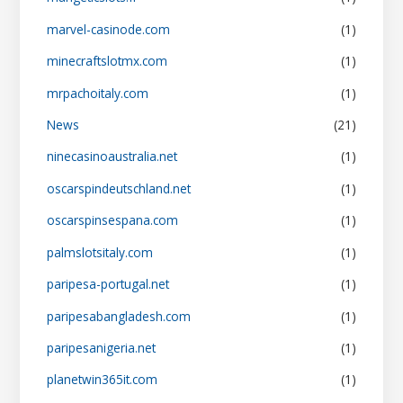
marvel-casinode.com
(1)
minecraftslotmx.com
(1)
mrpachoitaly.com
(1)
News
(21)
ninecasinoaustralia.net
(1)
oscarspindeutschland.net
(1)
oscarspinsespana.com
(1)
palmslotsitaly.com
(1)
paripesa-portugal.net
(1)
paripesabangladesh.com
(1)
paripesanigeria.net
(1)
planetwin365it.com
(1)