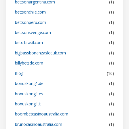
bettsonargentina.com
(1)
bettsonchile.com
(1)
bettsonperu.com
(1)
bettsonsverige.com
(1)
betx-brasil.com
(1)
bigbassbonanzaslot.uk.com
(1)
billybetsde.com
(1)
Blog
(16)
bonuskong1.de
(1)
bonuskong1.es
(1)
bonuskong1.it
(1)
boombetcasinoaustralia.com
(1)
brunocasinoaustralia.com
(1)