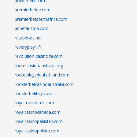
powerbetit.com
premierbetde.com
premierbetsouthafrica.com
pribetaustria.com
retabet-es.net
reveryplay1.fr
revolution-casinode.com
rocketcasinoaustralia.org
rocketplaysdeutschland.com
roosterbetcasinoaustralia.com
roosterbetitaly.com
royal-casino-dk.com
royalcasinocanada.com
royalcasinopakistan.com
royalcasinopolska.com