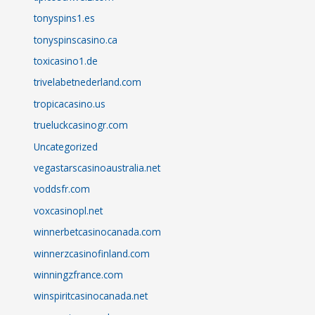
tonyspins1.es
tonyspinscasino.ca
toxicasino1.de
trivelabetnederland.com
tropicacasino.us
trueluckcasinogr.com
Uncategorized
vegastarscasinoaustralia.net
voddsfr.com
voxcasinopl.net
winnerbetcasinocanada.com
winnerzcasinofinland.com
winningzfrance.com
winspiritcasinocanada.net