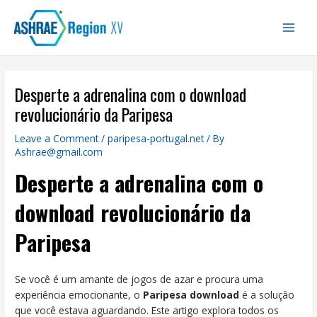
Skip
Main
to
Men
content
Desperte a adrenalina com o download
revolucionário da Paripesa
Leave a Comment
/
paripesa-portugal.net
/ By
Ashrae@gmail.com
Desperte a adrenalina com o
download revolucionário da
Paripesa
Se você é um amante de jogos de azar e procura uma
experiência emocionante, o
Paripesa download
é a solução
que você estava aguardando. Este artigo explora todos os