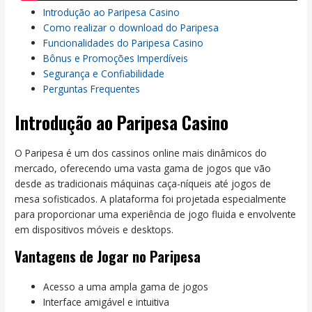
Introdução ao Paripesa Casino
Como realizar o download do Paripesa
Funcionalidades do Paripesa Casino
Bônus e Promoções Imperdíveis
Segurança e Confiabilidade
Perguntas Frequentes
Introdução ao Paripesa Casino
O Paripesa é um dos cassinos online mais dinâmicos do
mercado, oferecendo uma vasta gama de jogos que vão
desde as tradicionais máquinas caça-níqueis até jogos de
mesa sofisticados. A plataforma foi projetada especialmente
para proporcionar uma experiência de jogo fluida e envolvente
em dispositivos móveis e desktops.
Vantagens de Jogar no Paripesa
Acesso a uma ampla gama de jogos
Interface amigável e intuitiva