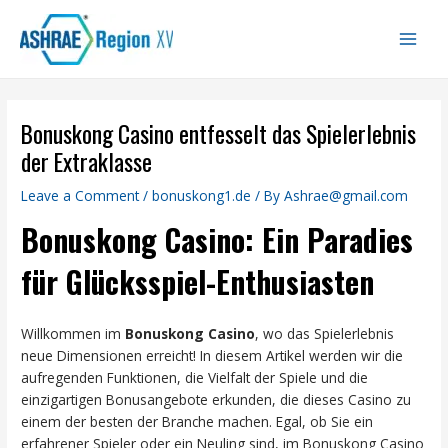
Skip
Main
to
Men
content
Bonuskong Casino entfesselt das Spielerlebnis
der Extraklasse
Leave a Comment
/
bonuskong1.de
/ By
Ashrae@gmail.com
Bonuskong Casino: Ein Paradies
für Glücksspiel-Enthusiasten
Willkommen im
Bonuskong Casino
, wo das Spielerlebnis
neue Dimensionen erreicht! In diesem Artikel werden wir die
aufregenden Funktionen, die Vielfalt der Spiele und die
einzigartigen Bonusangebote erkunden, die dieses Casino zu
einem der besten der Branche machen. Egal, ob Sie ein
erfahrener Spieler oder ein Neuling sind, im Bonuskong Casino