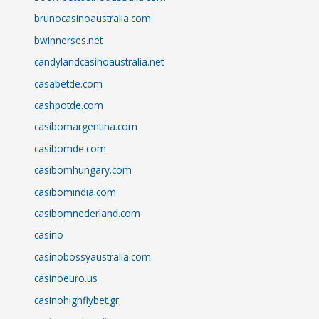
brunocasinoaustralia.com
bwinnerses.net
candylandcasinoaustralia.net
casabetde.com
cashpotde.com
casibomargentina.com
casibomde.com
casibomhungary.com
casibomindia.com
casibomnederland.com
casino
casinobossyaustralia.com
casinoeuro.us
casinohighflybet.gr