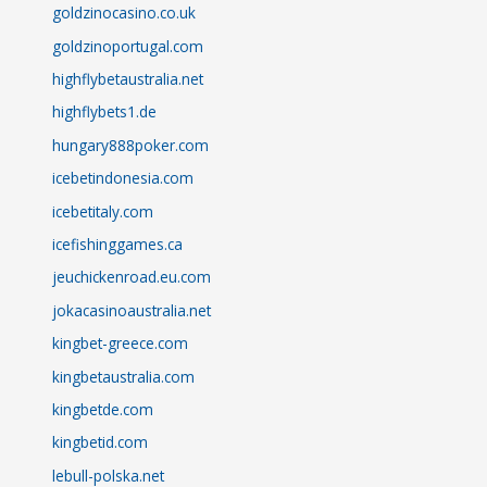
goldzinocasino.co.uk
goldzinoportugal.com
highflybetaustralia.net
highflybets1.de
hungary888poker.com
icebetindonesia.com
icebetitaly.com
icefishinggames.ca
jeuchickenroad.eu.com
jokacasinoaustralia.net
kingbet-greece.com
kingbetaustralia.com
kingbetde.com
kingbetid.com
lebull-polska.net