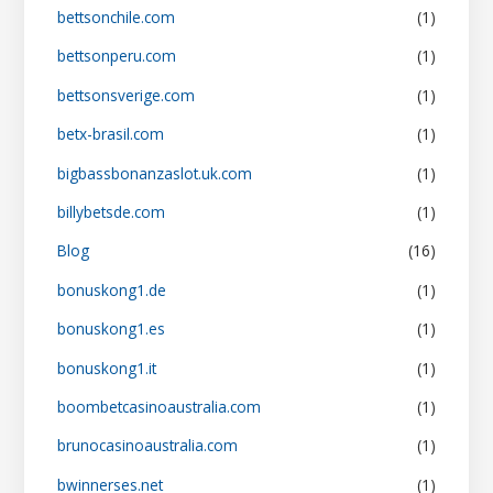
bettsonchile.com
(1)
bettsonperu.com
(1)
bettsonsverige.com
(1)
betx-brasil.com
(1)
bigbassbonanzaslot.uk.com
(1)
billybetsde.com
(1)
Blog
(16)
bonuskong1.de
(1)
bonuskong1.es
(1)
bonuskong1.it
(1)
boombetcasinoaustralia.com
(1)
brunocasinoaustralia.com
(1)
bwinnerses.net
(1)