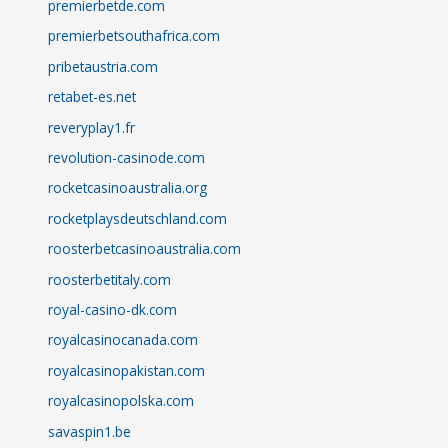
premierbetde.com
premierbetsouthafrica.com
pribetaustria.com
retabet-es.net
reveryplay1.fr
revolution-casinode.com
rocketcasinoaustralia.org
rocketplaysdeutschland.com
roosterbetcasinoaustralia.com
roosterbetitaly.com
royal-casino-dk.com
royalcasinocanada.com
royalcasinopakistan.com
royalcasinopolska.com
savaspin1.be