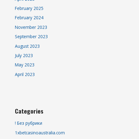
February 2025
February 2024
November 2023
September 2023
August 2023
July 2023
May 2023
April 2023
Categories
! Без рубрики
1xbetcasinoaustralia.com