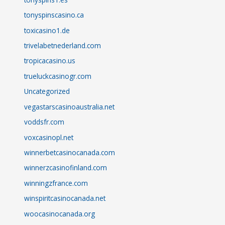
tonyspinscasino.ca
toxicasino1.de
trivelabetnederland.com
tropicacasino.us
trueluckcasinogr.com
Uncategorized
vegastarscasinoaustralia.net
voddsfr.com
voxcasinopl.net
winnerbetcasinocanada.com
winnerzcasinofinland.com
winningzfrance.com
winspiritcasinocanada.net
woocasinocanada.org