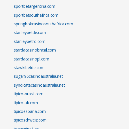
sportbetargentina.com
sportbetsouthafrica.com
springbokcasinosouthafrica.com
stanleybetde.com
stanleybetro.com
stardacasinobrasil.com
stardacasinopl.com
stawkibetde.com
sugar96casinoaustralia.net
syndicatecasinoaustralia.net
tipico-brasil.com
tipico-uk.com
tipicoespana.com
tipicoschweiz.com
tonyspins1.es