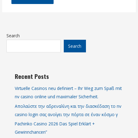
Search
Search
Recent Posts
Virtuelle Casinos neu definiert – Ihr Weg zum Spaß mit
nv casino online und maximaler Sicherheit.
Απολαύστε την αδρεναλίνη και την διασκέδαση το nv
casino login σας ανοίγει την πόρτα σε έναν κόσμο γ
Pachinko Casino 2026 Das Spiel Erklärt +
Gewinnchancen”