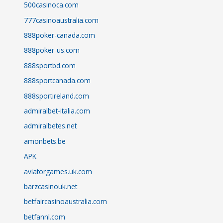
500casinoca.com
777casinoaustralia.com
888poker-canada.com
888poker-us.com
888sportbd.com
888sportcanada.com
888sportireland.com
admiralbet-italia.com
admiralbetes.net
amonbets.be
APK
aviatorgames.uk.com
barzcasinouk.net
betfaircasinoaustralia.com
betfannl.com