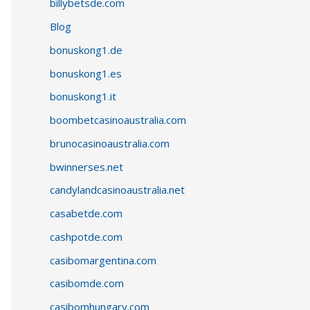
billybetsde.com
Blog
bonuskong1.de
bonuskong1.es
bonuskong1.it
boombetcasinoaustralia.com
brunocasinoaustralia.com
bwinnerses.net
candylandcasinoaustralia.net
casabetde.com
cashpotde.com
casibomargentina.com
casibomde.com
casibomhungary.com