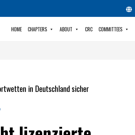
HOME
CHAPTERS
ABOUT
CRC
COMMITTEES
ortwetten in Deutschland sicher
m
ht lizenzierte