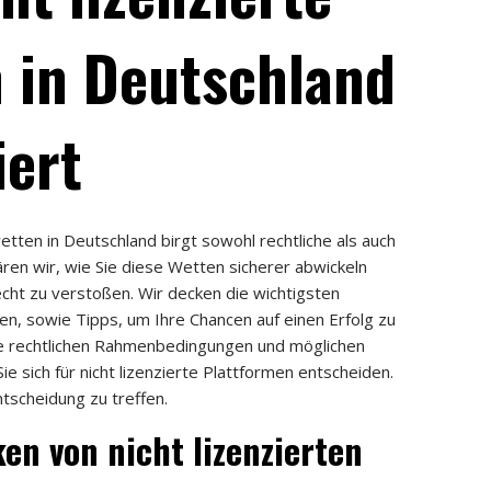
 in Deutschland
iert
wetten in Deutschland birgt sowohl rechtliche als auch
klären wir, wie Sie diese Wetten sicherer abwickeln
ht zu verstoßen. Wir decken die wichtigsten
ten, sowie Tipps, um Ihre Chancen auf einen Erfolg zu
 die rechtlichen Rahmenbedingungen und möglichen
e sich für nicht lizenzierte Plattformen entscheiden.
ntscheidung zu treffen.
ken von nicht lizenzierten