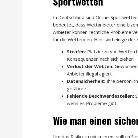
Sportwetten
In Deutschland sind Online-Sportwetten 
bedeutet, dass Wettanbieter eine Lizenz
Anbieter können rechtliche Probleme ver
für die Wettenden. Hier sind einige der r
Strafen:
Platzieren von Wetten be
Konsequenzen nach sich ziehen.
Verlust der Wetten:
Gewonnene 
Anbieter illegal agiert.
Datensicherheit:
Ihre persönlich
gefährdet.
Fehlende Beschwerdestellen:
S
wenn es Probleme gibt.
Wie man einen siche
Um das Risiko zu minimieren, sollten Sie