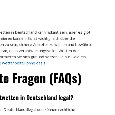
wetten in Deutschland kann riskant sein, aber es gibt
mieren können. Es ist wichtig, sich über die
n zu sein, sichere Anbieter zu wählen und bewährte
daran, dass verantwortungsvolles Wetten der
nformieren Sie sich gut und setzen Sie nur Geld ein,
 wettanbieter ohne oasis
.
lte Fragen (FAQs)
ortwetten in Deutschland legal?
in Deutschland illegal und können rechtliche