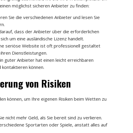
 einen möglichst sicheren Anbieter zu finden:
ren Sie die verschiedenen Anbieter und lesen Sie
rn.
darauf, dass der Anbieter über die erforderlichen
sich um eine ausländische Lizenz handelt.
ne seriöse Website ist oft professionell gestaltet
 ihren Dienstleistungen.
in guter Anbieter hat einen leicht erreichbaren
d kontaktieren können.
erung von Risiken
den können, um Ihre eigenen Risiken beim Wetten zu
e nicht mehr Geld, als Sie bereit sind zu verlieren.
erschiedene Sportarten oder Spiele, anstatt alles auf