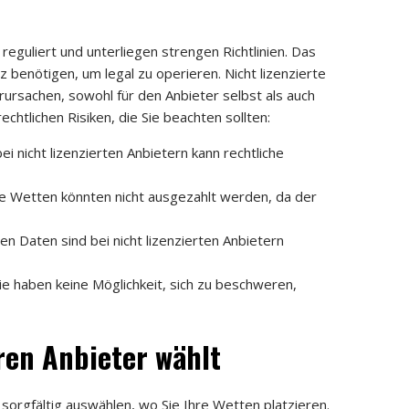
reguliert und unterliegen strengen Richtlinien. Das
 benötigen, um legal zu operieren. Nicht lizenzierte
ursachen, sowohl für den Anbieter selbst als auch
echtlichen Risiken, die Sie beachten sollten:
i nicht lizenzierten Anbietern kann rechtliche
Wetten könnten nicht ausgezahlt werden, da der
en Daten sind bei nicht lizenzierten Anbietern
ie haben keine Möglichkeit, sich zu beschweren,
ren Anbieter wählt
 sorgfältig auswählen, wo Sie Ihre Wetten platzieren.