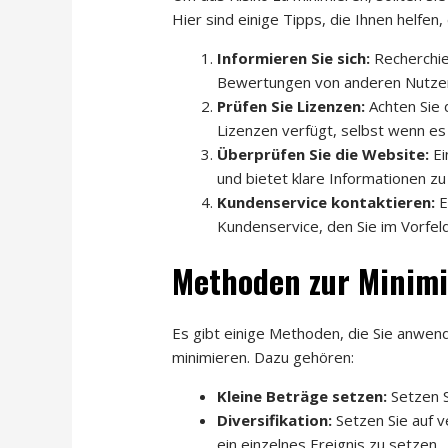
Hier sind einige Tipps, die Ihnen helfen,
Informieren Sie sich:
Recherchie
Bewertungen von anderen Nutze
Prüfen Sie Lizenzen:
Achten Sie 
Lizenzen verfügt, selbst wenn es 
Überprüfen Sie die Website:
Ei
und bietet klare Informationen zu
Kundenservice kontaktieren:
E
Kundenservice, den Sie im Vorfel
Methoden zur Minimi
Es gibt einige Methoden, die Sie anwen
minimieren. Dazu gehören:
Kleine Beträge setzen:
Setzen Si
Diversifikation:
Setzen Sie auf v
ein einzelnes Ereignis zu setzen.