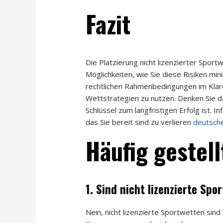
Fazit
Die Platzierung nicht lizenzierter Sport
Möglichkeiten, wie Sie diese Risiken mini
rechtlichen Rahmenbedingungen im Klare
Wettstrategien zu nutzen. Denken Sie 
Schlüssel zum langfristigen Erfolg ist. I
das Sie bereit sind zu verlieren
deutsche
Häufig gestel
1. Sind nicht lizenzierte Sp
Nein, nicht lizenzierte Sportwetten sind 