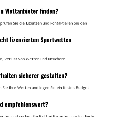
en Wettanbieter finden?
prüfen Sie die Lizenzen und kontaktieren Sie den
icht lizenzierten Sportwetten
en, Verlust von Wetten und unsichere
rhalten sicherer gestalten?
en Sie Ihre Wetten und legen Sie ein festes Budget
ind empfehlenswert?
 Quoten und suchen Sie Rat bei Experten, um fundierte