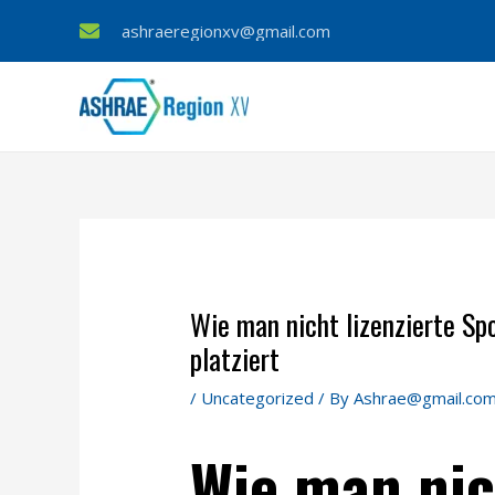
Skip
ashraeregionxv@gmail.com
to
content
Wie man nicht lizenzierte Sp
platziert
/
Uncategorized
/ By
Ashrae@gmail.co
Wie man nic