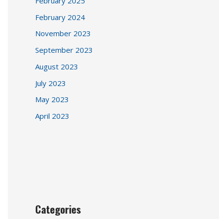
February 2025
February 2024
November 2023
September 2023
August 2023
July 2023
May 2023
April 2023
Categories