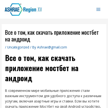
Skip
Main
to
Men
content
Все о том, как скачать приложение мостбет
на андроид
/
Uncategorized
/ By
Ashrae@gmail.com
Все о том, как скачать
приложение мостбет на
андроид
В современном мире мобильные приложения стали
важным инструментом для удобного доступа к различным
услугам, включая азартные игры и ставки. Если вы хотите
скачать приложение Мостбет на свой Android-устройство,