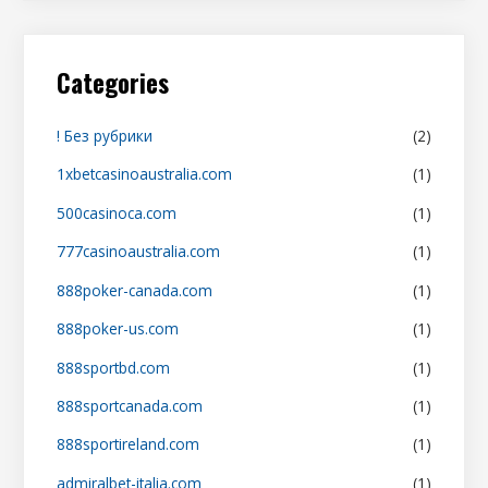
Categories
! Без рубрики
(2)
1xbetcasinoaustralia.com
(1)
500casinoca.com
(1)
777casinoaustralia.com
(1)
888poker-canada.com
(1)
888poker-us.com
(1)
888sportbd.com
(1)
888sportcanada.com
(1)
888sportireland.com
(1)
admiralbet-italia.com
(1)