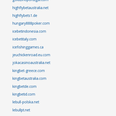
highflybetaustralia.net
highflybets1.de
hungary888poker.com
icebetindonesia.com
icebetitaly.com
icefishinggames.ca
jeuchickenroad.eu.com
jokacasinoaustralia.net
kingbet-greece.com
kingbetaustralia.com
kingbetde.com
kingbetid.com
lebull-polska.net
lebullpt.net