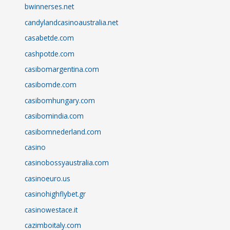
bwinnerses.net
candylandcasinoaustralia.net
casabetde.com
cashpotde.com
casibomargentina.com
casibomde.com
casibomhungary.com
casibomindia.com
casibomnederland.com
casino
casinobossyaustralia.com
casinoeuro.us
casinohighflybet.gr
casinowestace.it
cazimboitaly.com