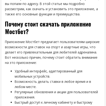
вы попали по адресу. В этой статье мы подробно
рассмотрим, как скачать и установить это приложение, а
также его основные функции и преимущества.
Почему стоит скачать приложение
Мостбет?
Приложение Мостбет предлагает пользователям широкие
возможности для ставок на спорт и азартные игры, что
делает его привлекательным для любителей адреналина.
Вот несколько причин, почему стоит обратить внимание
на это приложение:
Удобный интерфейс, адаптированный для
мобильных устройств.
Возможность делать ставки в любое время и в
любом месте.
Регулярные обновления и акции для пользователей
приложения.
Быстрый доступ к личному кабинету и быстрому