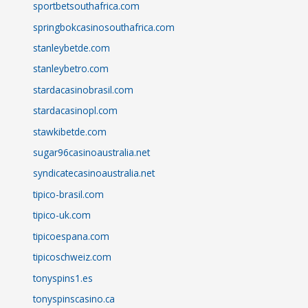
sportbetsouthafrica.com
springbokcasinosouthafrica.com
stanleybetde.com
stanleybetro.com
stardacasinobrasil.com
stardacasinopl.com
stawkibetde.com
sugar96casinoaustralia.net
syndicatecasinoaustralia.net
tipico-brasil.com
tipico-uk.com
tipicoespana.com
tipicoschweiz.com
tonyspins1.es
tonyspinscasino.ca