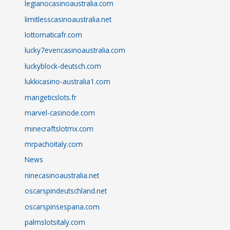
legianocasinoaustralia.com
limitlesscasinoaustralia.net
lottomaticafr.com
lucky7evencasinoaustralia.com
luckyblock-deutsch.com
lukkicasino-australia1.com
mangeticslots.fr
marvel-casinode.com
minecraftslotmx.com
mrpachoitaly.com
News
ninecasinoaustralia.net
oscarspindeutschland.net
oscarspinsespana.com
palmslotsitaly.com