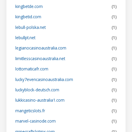
kingbetde.com
(1)
kingbetid.com
(1)
lebull-polska.net
(1)
lebullpt.net
(1)
legianocasinoaustralia.com
(1)
limitlesscasinoaustralia.net
(1)
lottomaticafr.com
(1)
lucky7evencasinoaustralia.com
(1)
luckyblock-deutsch.com
(1)
lukkicasino-australia1.com
(1)
mangeticslots.fr
(1)
marvel-casinode.com
(1)
minecraftslotmx.com
(1)