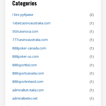
Categories
! Без рубрики
(2)
1xbetcasinoaustralia.com
(1)
500casinoca.com
(1)
777casinoaustralia.com
(1)
888poker-canada.com
(1)
888poker-us.com
(1)
888sportbd.com
(1)
888sportcanada.com
(1)
888sportireland.com
(1)
admiralbet-italia.com
(1)
admiralbetes.net
(1)