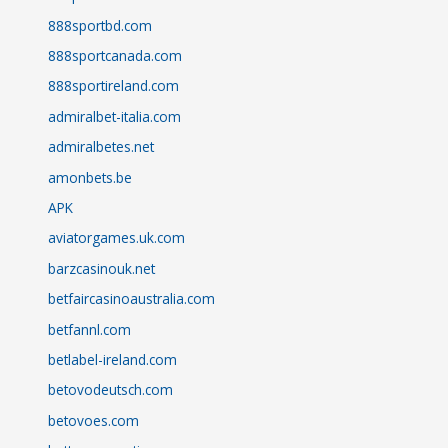
888sportbd.com
888sportcanada.com
888sportireland.com
admiralbet-italia.com
admiralbetes.net
amonbets.be
APK
aviatorgames.uk.com
barzcasinouk.net
betfaircasinoaustralia.com
betfannl.com
betlabel-ireland.com
betovodeutsch.com
betovoes.com