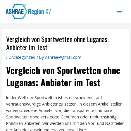
Skip
Main
to
Men
content
Vergleich von Sportwetten ohne Luganas:
Anbieter im Test
/
Uncategorized
/ By
Ashrae@gmail.com
Vergleich von Sportwetten ohne
Luganas: Anbieter im Test
In der Welt der Sportwetten ist es entscheidend, auf
vertrauenswürdige Anbieter zu setzen. In diesem Artikel stellen
wir verschiedene Anbieter vor, die transparente und faire
Sportwetten ohne versteckte Gebühren oder undurchsichtige
Praktiken anbieten. Wir werden uns mit den Vor- und Nachteilen
der Anbieter auseinandersetzen sowie ihre