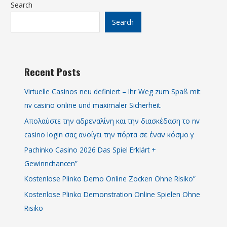
Search
Search
Recent Posts
Virtuelle Casinos neu definiert – Ihr Weg zum Spaß mit
nv casino online und maximaler Sicherheit.
Απολαύστε την αδρεναλίνη και την διασκέδαση το nv
casino login σας ανοίγει την πόρτα σε έναν κόσμο γ
Pachinko Casino 2026 Das Spiel Erklärt +
Gewinnchancen”
Kostenlose Plinko Demo Online Zocken Ohne Risiko”
Kostenlose Plinko Demonstration Online Spielen Ohne
Risiko