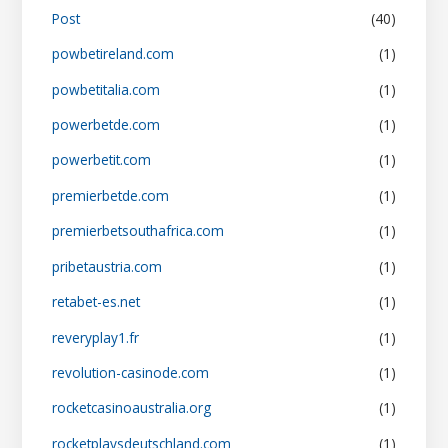
Post
(40)
powbetireland.com
(1)
powbetitalia.com
(1)
powerbetde.com
(1)
powerbetit.com
(1)
premierbetde.com
(1)
premierbetsouthafrica.com
(1)
pribetaustria.com
(1)
retabet-es.net
(1)
reveryplay1.fr
(1)
revolution-casinode.com
(1)
rocketcasinoaustralia.org
(1)
rocketplaysdeutschland.com
(1)