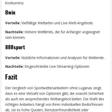
Konkurrenz.
Bwin
Vorteile:
Vielfältige Wettarten und Live-Wett-Angebote.
Nachteile:
Höhere Wettlimits, die für Anfänger ungeeignet
sein können.
888sport
Vorteile:
Nützliche Informationen und Analysen für Wettende.
Nachteile:
Eingeschränkte Live-Streaming-Optionen.
Fazit
Der Vergleich von Sportwettenanbietern ohne Luganas zeigt,
dass es eine Vielzahl von Optionen gibt, die sowohl Sicherheit
als auch ein ansprechendes Wettangebot bieten. Die Wahl des
richtigen Anbieters hängt von Ihren individuellen Bedürfnissen
ab, sei es hohe Quoten, Benutzerfreundlichkeit oder