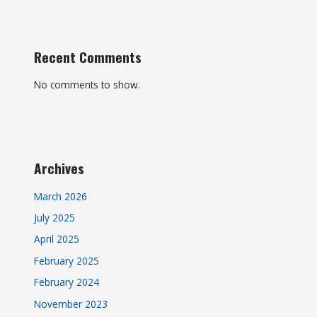
Recent Comments
No comments to show.
Archives
March 2026
July 2025
April 2025
February 2025
February 2024
November 2023