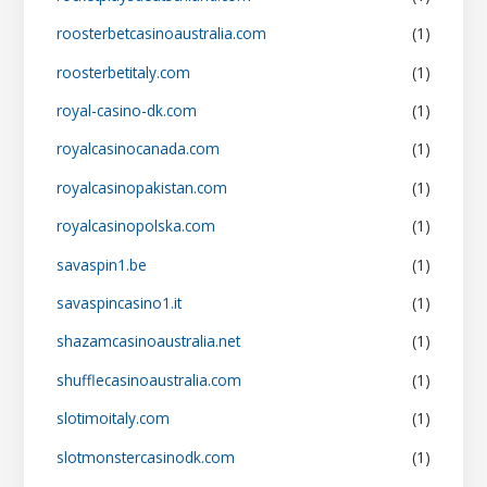
roosterbetcasinoaustralia.com
(1)
roosterbetitaly.com
(1)
royal-casino-dk.com
(1)
royalcasinocanada.com
(1)
royalcasinopakistan.com
(1)
royalcasinopolska.com
(1)
savaspin1.be
(1)
savaspincasino1.it
(1)
shazamcasinoaustralia.net
(1)
shufflecasinoaustralia.com
(1)
slotimoitaly.com
(1)
slotmonstercasinodk.com
(1)