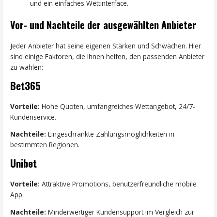
und ein einfaches Wettinterface.
Vor- und Nachteile der ausgewählten Anbieter
Jeder Anbieter hat seine eigenen Stärken und Schwächen. Hier
sind einige Faktoren, die Ihnen helfen, den passenden Anbieter
zu wählen:
Bet365
Vorteile:
Hohe Quoten, umfangreiches Wettangebot, 24/7-
Kundenservice.
Nachteile:
Eingeschränkte Zahlungsmöglichkeiten in
bestimmten Regionen.
Unibet
Vorteile:
Attraktive Promotions, benutzerfreundliche mobile
App.
Nachteile:
Minderwertiger Kundensupport im Vergleich zur