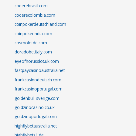
coderebrasil.com
coderecolombia.com
coinpokerdeutschland.com
coinpokerindia.com
cosmolotde.com
doradobetitaly.com
eyeofhorusslot.uk.com
fastpaycasinoaustralia.net
frankcasinodeutsch.com
frankcasinoportugal.com
goldenbull-sverige.com
goldzinocasino.co.uk
goldzinoportugal.com
highflybetaustralia.net
highflybets1.de