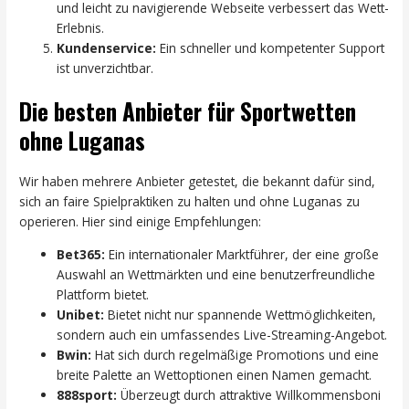
und leicht zu navigierende Webseite verbessert das Wett-
Erlebnis.
Kundenservice:
Ein schneller und kompetenter Support
ist unverzichtbar.
Die besten Anbieter für Sportwetten
ohne Luganas
Wir haben mehrere Anbieter getestet, die bekannt dafür sind,
sich an faire Spielpraktiken zu halten und ohne Luganas zu
operieren. Hier sind einige Empfehlungen:
Bet365:
Ein internationaler Marktführer, der eine große
Auswahl an Wettmärkten und eine benutzerfreundliche
Plattform bietet.
Unibet:
Bietet nicht nur spannende Wettmöglichkeiten,
sondern auch ein umfassendes Live-Streaming-Angebot.
Bwin:
Hat sich durch regelmäßige Promotions und eine
breite Palette an Wettoptionen einen Namen gemacht.
888sport:
Überzeugt durch attraktive Willkommensboni