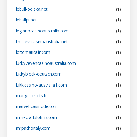
lebull-polska.net
(1)
lebullpt.net
(1)
legianocasinoaustralia.com
(1)
limitlesscasinoaustralia.net
(1)
lottomaticafr.com
(1)
lucky7evencasinoaustralia.com
(1)
luckyblock-deutsch.com
(1)
lukkicasino-australia1.com
(1)
mangeticslots.fr
(1)
marvel-casinode.com
(1)
minecraftslotmx.com
(1)
mrpachoitaly.com
(1)