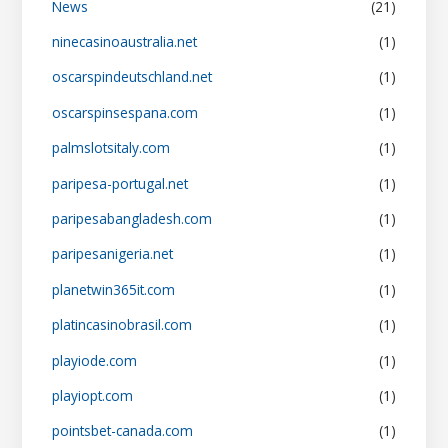
News
(21)
ninecasinoaustralia.net
(1)
oscarspindeutschland.net
(1)
oscarspinsespana.com
(1)
palmslotsitaly.com
(1)
paripesa-portugal.net
(1)
paripesabangladesh.com
(1)
paripesanigeria.net
(1)
planetwin365it.com
(1)
platincasinobrasil.com
(1)
playiode.com
(1)
playiopt.com
(1)
pointsbet-canada.com
(1)