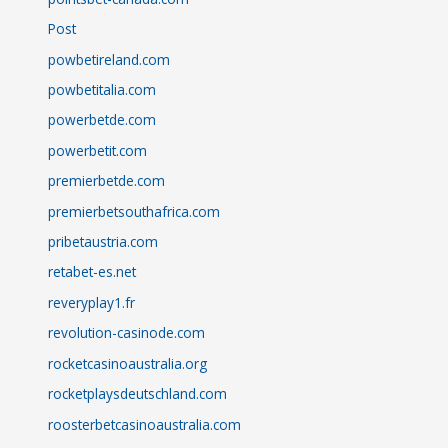
Post
powbetireland.com
powbetitalia.com
powerbetde.com
powerbetit.com
premierbetde.com
premierbetsouthafrica.com
pribetaustria.com
retabet-es.net
reveryplay1.fr
revolution-casinode.com
rocketcasinoaustralia.org
rocketplaysdeutschland.com
roosterbetcasinoaustralia.com