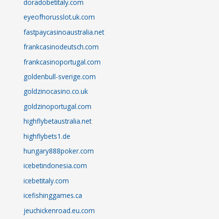
doradobetitaly.com
eyeofhorusslot.uk.com
fastpaycasinoaustralia.net
frankcasinodeutsch.com
frankcasinoportugal.com
goldenbull-sverige.com
goldzinocasino.co.uk
goldzinoportugal.com
highflybetaustralia.net
highflybets1.de
hungary888poker.com
icebetindonesia.com
icebetitaly.com
icefishinggames.ca
jeuchickenroad.eu.com