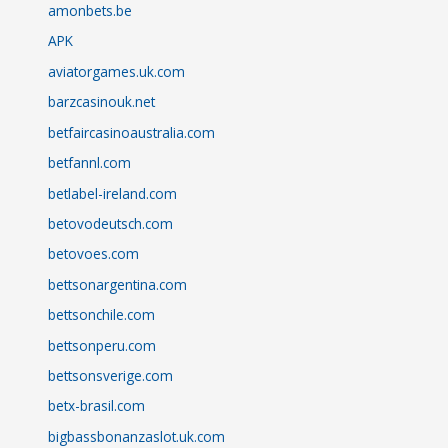
amonbets.be
APK
aviatorgames.uk.com
barzcasinouk.net
betfaircasinoaustralia.com
betfannl.com
betlabel-ireland.com
betovodeutsch.com
betovoes.com
bettsonargentina.com
bettsonchile.com
bettsonperu.com
bettsonsverige.com
betx-brasil.com
bigbassbonanzaslot.uk.com