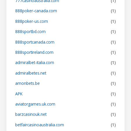
777casinoaustralia.com
(1)
888poker-canada.com
(1)
888poker-us.com
(1)
888sportbd.com
(1)
888sportcanada.com
(1)
888sportireland.com
(1)
admiralbet-italia.com
(1)
admiralbetes.net
(1)
amonbets.be
(1)
APK
(1)
aviatorgames.uk.com
(1)
barzcasinouk.net
(1)
betfaircasinoaustralia.com
(1)