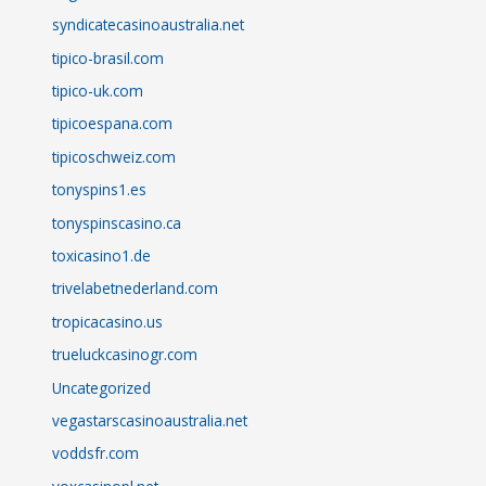
syndicatecasinoaustralia.net
tipico-brasil.com
tipico-uk.com
tipicoespana.com
tipicoschweiz.com
tonyspins1.es
tonyspinscasino.ca
toxicasino1.de
trivelabetnederland.com
tropicacasino.us
trueluckcasinogr.com
Uncategorized
vegastarscasinoaustralia.net
voddsfr.com