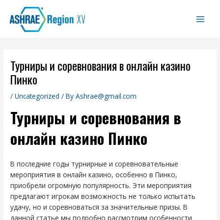
Skip
Main
to
Men
content
Турниры и соревнования в онлайн казино
Пинко
/
Uncategorized
/ By
Ashrae@gmail.com
Турниры и соревнования в
онлайн казино Пинко
В последние годы турнирные и соревновательные
мероприятия в онлайн казино, особенно в Пинко,
приобрели огромную популярность. Эти мероприятия
предлагают игрокам возможность не только испытать
удачу, но и соревноваться за значительные призы. В
данной статье мы подробно рассмотрим особенности