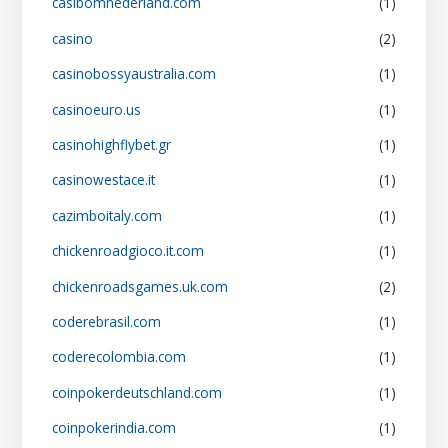
casibomnederland.com
(1)
casino
(2)
casinobossyaustralia.com
(1)
casinoeuro.us
(1)
casinohighflybet.gr
(1)
casinowestace.it
(1)
cazimboitaly.com
(1)
chickenroadgioco.it.com
(1)
chickenroadsgames.uk.com
(2)
coderebrasil.com
(1)
coderecolombia.com
(1)
coinpokerdeutschland.com
(1)
coinpokerindia.com
(1)