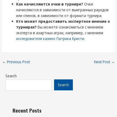
Как начисляются очки в турнире?
Очки
начисляются в зависимости от выигранных раундов
или спинов, в зависимости от формата турнира.
Кто может предоставить экспертное мнение о
турнирах?
Вы можете ознакомиться с мнением
эксперта в азартных играх, например, с мнением
исследователя казино Патрика Кристи.
←
Previous Post
Next Post
→
Search
Search
Recent Posts