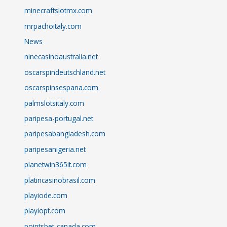
minecraftslotmx.com
mrpachoitaly.com
News
ninecasinoaustralia.net
oscarspindeutschland.net
oscarspinsespana.com
palmslotsitaly.com
paripesa-portugal.net
paripesabangladesh.com
paripesanigeria.net
planetwin365it.com
platincasinobrasil.com
playiode.com
playiopt.com
pointsbet-canada.com