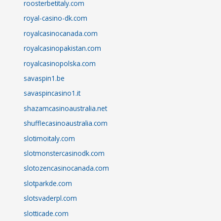
roosterbetitaly.com
royal-casino-dk.com
royalcasinocanada.com
royalcasinopakistan.com
royalcasinopolska.com
savaspin1.be
savaspincasino1.it
shazamcasinoaustralia.net
shufflecasinoaustralia.com
slotimoitaly.com
slotmonstercasinodk.com
slotozencasinocanada.com
slotparkde.com
slotsvaderpl.com
slotticade.com