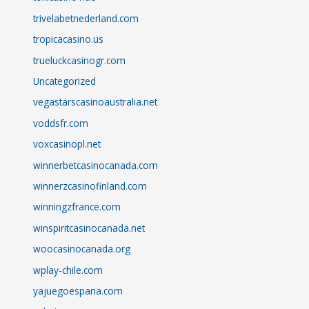
trivelabetnederland.com
tropicacasino.us
trueluckcasinogr.com
Uncategorized
vegastarscasinoaustralia.net
voddsfr.com
voxcasinopl.net
winnerbetcasinocanada.com
winnerzcasinofinland.com
winningzfrance.com
winspiritcasinocanada.net
woocasinocanada.org
wplay-chile.com
yajuegoespana.com