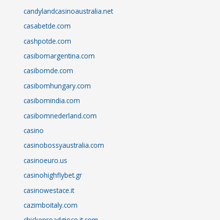
candylandcasinoaustralia.net
casabetde.com
cashpotde.com
casibomargentina.com
casibomde.com
casibomhungary.com
casibomindia.com
casibomnederland.com
casino
casinobossyaustralia.com
casinoeuro.us
casinohighflybet.gr
casinowestace.it
cazimboitaly.com
chickenroadgioco.it.com