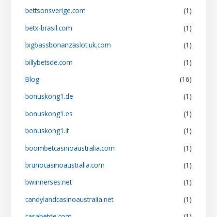
bettsonsverige.com
(1)
betx-brasil.com
(1)
bigbassbonanzaslot.uk.com
(1)
billybetsde.com
(1)
Blog
(16)
bonuskong1.de
(1)
bonuskong1.es
(1)
bonuskong1.it
(1)
boombetcasinoaustralia.com
(1)
brunocasinoaustralia.com
(1)
bwinnerses.net
(1)
candylandcasinoaustralia.net
(1)
casabetde.com
(1)