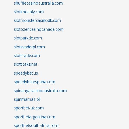
shufflecasinoaustralia.com
slotimoitaly.com
slotmonstercasinodk.com
slotozencasinocanada.com
slotparkde.com
slotsvaderpl.com
slotticade.com
slotticakz.net
speedybet.us
speedybetespana.com
spinangacasinoaustralia.com
spinmama1.pl
sportbet-uk.com
sportbetargentina.com
sportbetsouthafrica.com