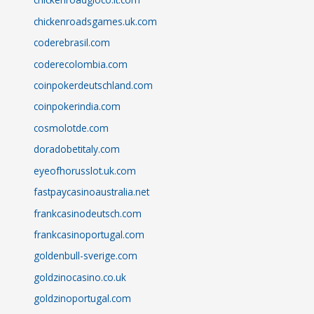
chickenroadsgames.uk.com
coderebrasil.com
coderecolombia.com
coinpokerdeutschland.com
coinpokerindia.com
cosmolotde.com
doradobetitaly.com
eyeofhorusslot.uk.com
fastpaycasinoaustralia.net
frankcasinodeutsch.com
frankcasinoportugal.com
goldenbull-sverige.com
goldzinocasino.co.uk
goldzinoportugal.com