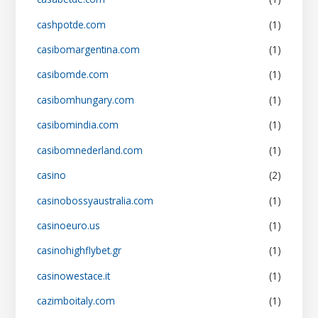
cashpotde.com
(1)
casibomargentina.com
(1)
casibomde.com
(1)
casibomhungary.com
(1)
casibomindia.com
(1)
casibomnederland.com
(1)
casino
(2)
casinobossyaustralia.com
(1)
casinoeuro.us
(1)
casinohighflybet.gr
(1)
casinowestace.it
(1)
cazimboitaly.com
(1)