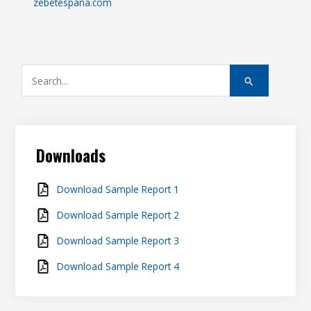
zebetespana.com
S
e
a
r
c
Downloads
h
f
Download Sample Report 1
o
Download Sample Report 2
r
Download Sample Report 3
:
Download Sample Report 4