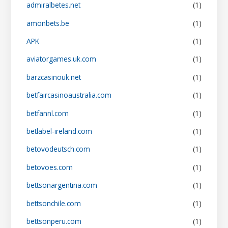
admiralbetes.net
(1)
amonbets.be
(1)
APK
(1)
aviatorgames.uk.com
(1)
barzcasinouk.net
(1)
betfaircasinoaustralia.com
(1)
betfannl.com
(1)
betlabel-ireland.com
(1)
betovodeutsch.com
(1)
betovoes.com
(1)
bettsonargentina.com
(1)
bettsonchile.com
(1)
bettsonperu.com
(1)