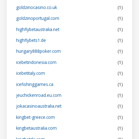
goldzinocasino.co.uk
(1)
goldzinoportugal.com
(1)
highflybetaustralia.net
(1)
highflybets1.de
(1)
hungary888poker.com
(1)
icebetindonesia.com
(1)
icebetitaly.com
(1)
icefishinggames.ca
(1)
jeuchickenroad.eu.com
(1)
jokacasinoaustralia.net
(1)
kingbet-greece.com
(1)
kingbetaustralia.com
(1)