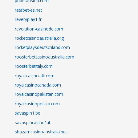
pribetaustria.com
retabet-es.net
reveryplay1.fr
revolution-casinode.com
rocketcasinoaustralia.org
rocketplaysdeutschland.com
roosterbetcasinoaustralia.com
roosterbetitaly.com
royal-casino-dk.com
royalcasinocanada.com
royalcasinopakistan.com
royalcasinopolska.com
savaspin1.be
savaspincasino1.it
shazamcasinoaustralia.net