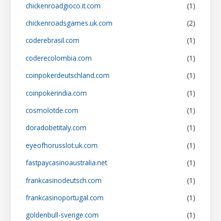
chickenroadgioco.it.com
(1)
chickenroadsgames.uk.com
(2)
coderebrasil.com
(1)
coderecolombia.com
(1)
coinpokerdeutschland.com
(1)
coinpokerindia.com
(1)
cosmolotde.com
(1)
doradobetitaly.com
(1)
eyeofhorusslot.uk.com
(1)
fastpaycasinoaustralia.net
(1)
frankcasinodeutsch.com
(1)
frankcasinoportugal.com
(1)
goldenbull-sverige.com
(1)