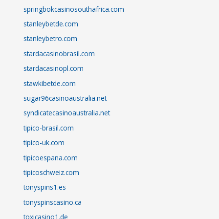
springbokcasinosouthafrica.com
stanleybetde.com
stanleybetro.com
stardacasinobrasil.com
stardacasinopl.com
stawkibetde.com
sugar96casinoaustralia.net
syndicatecasinoaustralia.net
tipico-brasil.com
tipico-uk.com
tipicoespana.com
tipicoschweiz.com
tonyspins1.es
tonyspinscasino.ca
toxicasino1.de