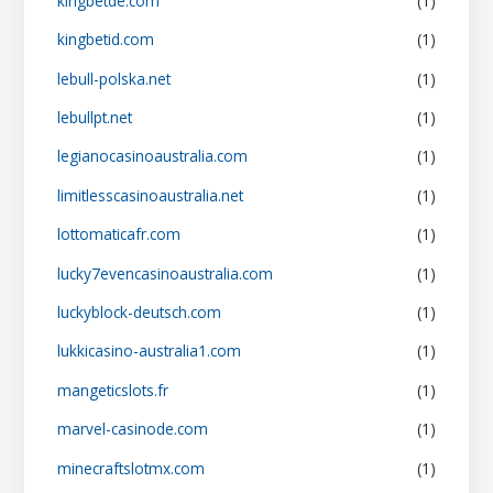
kingbetde.com
(1)
kingbetid.com
(1)
lebull-polska.net
(1)
lebullpt.net
(1)
legianocasinoaustralia.com
(1)
limitlesscasinoaustralia.net
(1)
lottomaticafr.com
(1)
lucky7evencasinoaustralia.com
(1)
luckyblock-deutsch.com
(1)
lukkicasino-australia1.com
(1)
mangeticslots.fr
(1)
marvel-casinode.com
(1)
minecraftslotmx.com
(1)