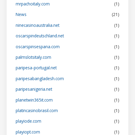
mrpachoitaly.com
(1)
News
(21)
ninecasinoaustralia.net
(1)
oscarspindeutschland.net
(1)
oscarspinsespana.com
(1)
palmslotsitaly.com
(1)
paripesa-portugal.net
(1)
paripesabangladesh.com
(1)
paripesanigeria.net
(1)
planetwin365it.com
(1)
platincasinobrasil.com
(1)
playiode.com
(1)
playiopt.com
(1)