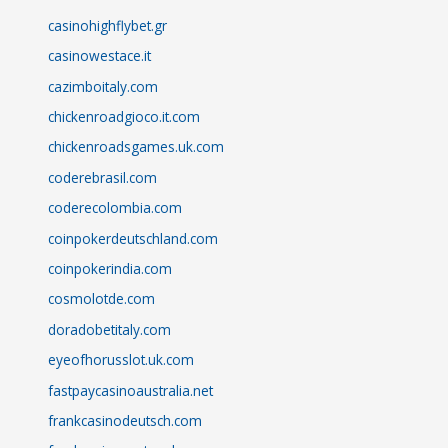
casinohighflybet.gr
casinowestace.it
cazimboitaly.com
chickenroadgioco.it.com
chickenroadsgames.uk.com
coderebrasil.com
coderecolombia.com
coinpokerdeutschland.com
coinpokerindia.com
cosmolotde.com
doradobetitaly.com
eyeofhorusslot.uk.com
fastpaycasinoaustralia.net
frankcasinodeutsch.com