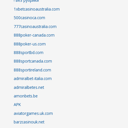
! Без рубрики
1xbetcasinoaustralia.com
500casinoca.com
777casinoaustralia.com
888poker-canada.com
888poker-us.com
888sportbd.com
888sportcanada.com
888sportireland.com
admiralbet-italia.com
admiralbetes.net
amonbets.be
APK
aviatorgames.uk.com
barzcasinouk.net