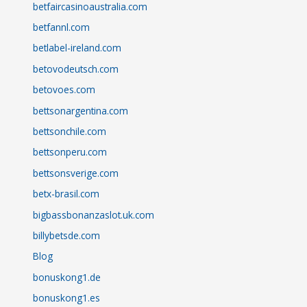
betfaircasinoaustralia.com
betfannl.com
betlabel-ireland.com
betovodeutsch.com
betovoes.com
bettsonargentina.com
bettsonchile.com
bettsonperu.com
bettsonsverige.com
betx-brasil.com
bigbassbonanzaslot.uk.com
billybetsde.com
Blog
bonuskong1.de
bonuskong1.es