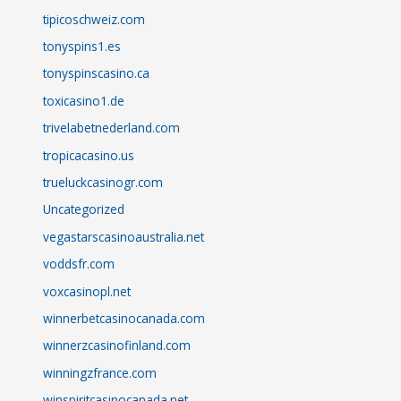
tipicoschweiz.com
tonyspins1.es
tonyspinscasino.ca
toxicasino1.de
trivelabetnederland.com
tropicacasino.us
trueluckcasinogr.com
Uncategorized
vegastarscasinoaustralia.net
voddsfr.com
voxcasinopl.net
winnerbetcasinocanada.com
winnerzcasinofinland.com
winningzfrance.com
winspiritcasinocanada.net