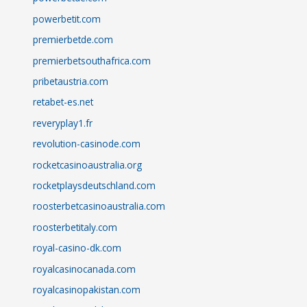
powerbetit.com
premierbetde.com
premierbetsouthafrica.com
pribetaustria.com
retabet-es.net
reveryplay1.fr
revolution-casinode.com
rocketcasinoaustralia.org
rocketplaysdeutschland.com
roosterbetcasinoaustralia.com
roosterbetitaly.com
royal-casino-dk.com
royalcasinocanada.com
royalcasinopakistan.com