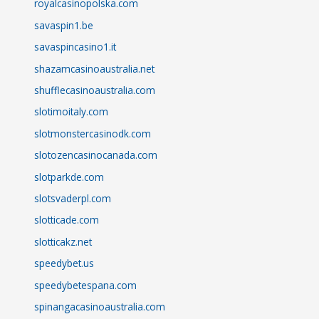
royalcasinopolska.com
savaspin1.be
savaspincasino1.it
shazamcasinoaustralia.net
shufflecasinoaustralia.com
slotimoitaly.com
slotmonstercasinodk.com
slotozencasinocanada.com
slotparkde.com
slotsvaderpl.com
slotticade.com
slotticakz.net
speedybet.us
speedybetespana.com
spinangacasinoaustralia.com