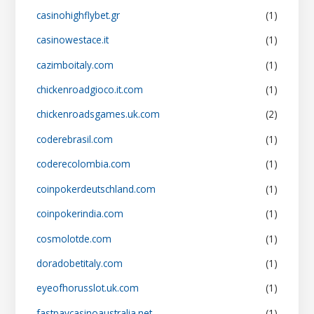
casinohighflybet.gr
(1)
casinowestace.it
(1)
cazimboitaly.com
(1)
chickenroadgioco.it.com
(1)
chickenroadsgames.uk.com
(2)
coderebrasil.com
(1)
coderecolombia.com
(1)
coinpokerdeutschland.com
(1)
coinpokerindia.com
(1)
cosmolotde.com
(1)
doradobetitaly.com
(1)
eyeofhorusslot.uk.com
(1)
fastpaycasinoaustralia.net
(1)