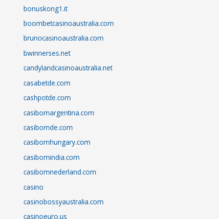
bonuskong1.it
boombetcasinoaustralia.com
brunocasinoaustralia.com
bwinnerses.net
candylandcasinoaustralia.net
casabetde.com
cashpotde.com
casibomargentina.com
casibomde.com
casibomhungary.com
casibomindia.com
casibomnederland.com
casino
casinobossyaustralia.com
casinoeuro.us