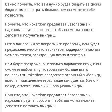
Важно помнить, что вам нужно будет следить за своим
бюджетом и не играть больше, чем вы можете себе
позволить.
Помните, что Pokerdom предлагает безопасные и
надежные payment options, чтобы вы могли вносить
депозит и получать выигрыш.
Если у вас возникнут вопросы или проблемы, вам будет
предложено несколько вариантов поддержки, включая
чат-ассистента, электронную почту и телефон.
Вам будет предложено несколько вариантов игры, и вы
сможете выбрать ту, которая вам больше всего
понравится. Pokerdom предлагает огромный выбор игр,
включая классические игры, такие как рулетка, бинго и
покер, а также новые и инновационные игры.
Помните, что Pokerdom предлагает безопасные и
надежные payment options, чтобы вы могли вносить
депозит и получать выигрыш.