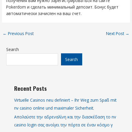
получения вам нужно зарегистрироваться на сайте
Pokerdom и сделать минимальный депозит. Бонус будет
автоматически зачислен на ваш счет.
←
Previous Post
Next Post
→
Search
Search
Recent Posts
Virtuelle Casinos neu definiert – Ihr Weg zum Spaß mit
nv casino online und maximaler Sicherheit.
Απολαύστε την αδρεναλίνη και την διασκέδαση το nv
casino login σας ανοίγει την πόρτα σε έναν κόσμο γ