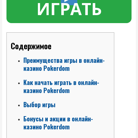
ИГРАТЬ
Содержимое
Преимущества игры в онлайн-
казино Pokerdom
Как начать играть в онлайн-
казино Pokerdom
Выбор игры
Бонусы и акции в онлайн-
казино Pokerdom