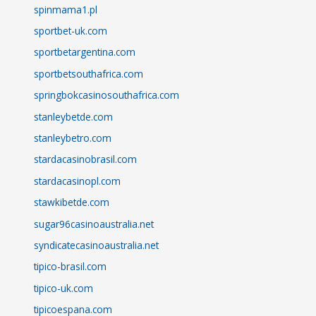
spinmama1.pl
sportbet-uk.com
sportbetargentina.com
sportbetsouthafrica.com
springbokcasinosouthafrica.com
stanleybetde.com
stanleybetro.com
stardacasinobrasil.com
stardacasinopl.com
stawkibetde.com
sugar96casinoaustralia.net
syndicatecasinoaustralia.net
tipico-brasil.com
tipico-uk.com
tipicoespana.com