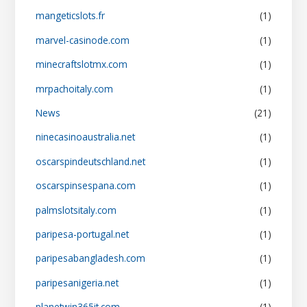
mangeticslots.fr
(1)
marvel-casinode.com
(1)
minecraftslotmx.com
(1)
mrpachoitaly.com
(1)
News
(21)
ninecasinoaustralia.net
(1)
oscarspindeutschland.net
(1)
oscarspinsespana.com
(1)
palmslotsitaly.com
(1)
paripesa-portugal.net
(1)
paripesabangladesh.com
(1)
paripesanigeria.net
(1)
planetwin365it.com
(1)