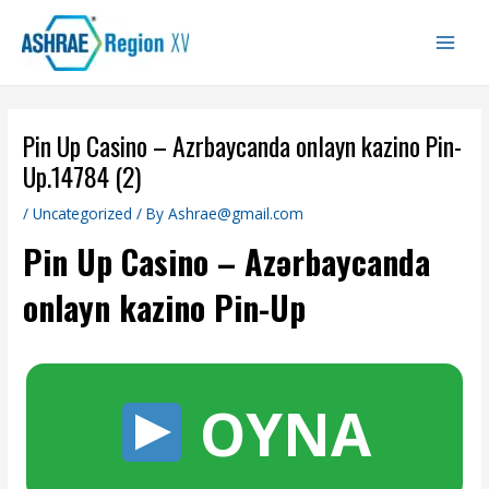
Skip
Main
to
Men
content
Pin Up Casino – Azrbaycanda onlayn kazino Pin-
Up.14784 (2)
/
Uncategorized
/ By
Ashrae@gmail.com
Pin Up Casino – Azərbaycanda
onlayn kazino Pin-Up
OYNA