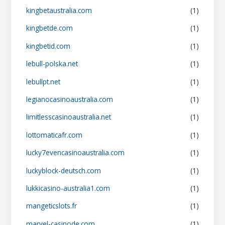
kingbetaustralia.com
(1)
kingbetde.com
(1)
kingbetid.com
(1)
lebull-polska.net
(1)
lebullpt.net
(1)
legianocasinoaustralia.com
(1)
limitlesscasinoaustralia.net
(1)
lottomaticafr.com
(1)
lucky7evencasinoaustralia.com
(1)
luckyblock-deutsch.com
(1)
lukkicasino-australia1.com
(1)
mangeticslots.fr
(1)
marvel-casinode.com
(1)