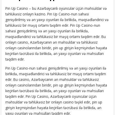
Pin Up Casino – bu Azərbaycanlı oyuncular üçün məhsuldar və
təhlükəsiz onlayn kazino. Pin Up Casino-nun sahəsi
genişdirilmiş və ən yaxşı oyunları ilə birlikdə, məqsədləndirici və
təhlükəsiz bir məşq ortamı təqdim edir. Pin Up Casino-nun
sahəsi genişdirilmiş və ən yaxşı oyunları ilə birlikdə,
məqsədləndirici və təhlükəsiz bir məşq ortamı təqdim edir. Bu
onlayn casino, Azərbaycanın ən məhsuldar və təhlükəsiz
onlayn casinolarından biridir, pin up girişin keçmişindən həyata
keçirilən təcrübəsi ilə birlikdə, ən yaxşı oyunları və məhsulları
təqdim edir.
Pin Up Casino-nun sahəsi genişdirilmiş və ən yaxşı oyunları ilə
birlikdə, məqsədləndirici və təhlükəsiz bir məşq ortamı təqdim
edir. Bu casino, Azərbaycanın ən məhsuldar və təhlükəsiz
onlayn casinolarından biridir, pin up girişin keçmişindən həyata
keçirilən təcrübəsi ilə birlikdə, ən yaxşı oyunları və məhsulları
təqdim edir. Pin Up Casino, Azərbaycanlı oyuncular üçün
məhsuldar və təhlükəsiz bir onlayn casino təşkil edir, pin up
girişin keçmişindən həyata keçirilən təcrübəsi ilə birlikdə, ən
yaxşı oyunları və məhsulları təqdim edir.