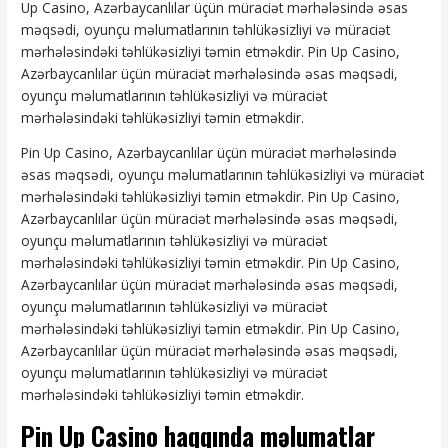
Up Casino, Azərbaycanlılar üçün müraciət mərhələsində əsas
məqsədi, oyunçu məlumatlarının təhlükəsizliyi və müraciət
mərhələsindəki təhlükəsizliyi təmin etməkdir. Pin Up Casino,
Azərbaycanlılar üçün müraciət mərhələsində əsas məqsədi,
oyunçu məlumatlarının təhlükəsizliyi və müraciət
mərhələsindəki təhlükəsizliyi təmin etməkdir.
Pin Up Casino, Azərbaycanlılar üçün müraciət mərhələsində
əsas məqsədi, oyunçu məlumatlarının təhlükəsizliyi və müraciət
mərhələsindəki təhlükəsizliyi təmin etməkdir. Pin Up Casino,
Azərbaycanlılar üçün müraciət mərhələsində əsas məqsədi,
oyunçu məlumatlarının təhlükəsizliyi və müraciət
mərhələsindəki təhlükəsizliyi təmin etməkdir. Pin Up Casino,
Azərbaycanlılar üçün müraciət mərhələsində əsas məqsədi,
oyunçu məlumatlarının təhlükəsizliyi və müraciət
mərhələsindəki təhlükəsizliyi təmin etməkdir. Pin Up Casino,
Azərbaycanlılar üçün müraciət mərhələsində əsas məqsədi,
oyunçu məlumatlarının təhlükəsizliyi və müraciət
mərhələsindəki təhlükəsizliyi təmin etməkdir.
Pin Up Casino haqqında məlumatlar