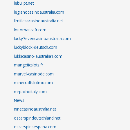
lebullpt.net
legianocasinoaustralia.com
limitlesscasinoaustralia.net
lottomaticafr.com
lucky7evencasinoaustralia.com
luckyblock-deutsch.com
lukkicasino-australia1.com
mangeticslots.fr
marvel-casinode.com
minecraftslotmx.com
mrpachoitaly.com
News
ninecasinoaustralia.net
oscarspindeutschland.net
oscarspinsespana.com