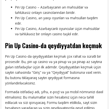
Pin Up Casino – Azərbaycanın ən məhsuldar və
təhlükəsiz onlayn casinolarından biridir.
Pin Up Casino, ən yaxşı oyunları və məhsulları təqdim
edir.
Pin Up Casino, Azərbaycanlı oyuncular üçün məhsuldar
və təhlükəsiz bir onlayn casino təşkil edir.
Pin Up Casino-da qeydiyyatdan keçmək
Pin Up Casino-da qeydiyyatdan keçmək çox rahat və sürətli bir
prosesdir. Bu, pin up casino və ya pinup və ya pinap az saytına
gələn istifadəçilər üçün ilk adımdır. Qeydiyyatdan keçmək üçün
saytın sahəsində “Giriş” və ya “Qeydiyyat” butonuna vaxt verin.
Bu butonu tıklayaraq saytın qeydiyyat formasına
yönləndiriləcəksiniz.
Formada istifadəçi adı, şifrə, e-poçt və ya mobil nömrənizi daxil
etməlisiniz. Bu məlumatlar sizin hesabınız üçün necə təhlil
ediləcək və sizi qoruyacaq. Formu təqdim etdikdə, sayt sizin
hesabınızı yaradacaq və sizin qeydiyyatınızda qeyd edilmiş