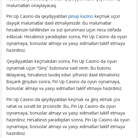
məlumatları onaylayacaq.
Pin Up Casino-da qeydiyyatdan
pinup kazino
keçmək üçün
dəyişik məlumatlar daxil etməliyinizdir. Bu məlumatlar
hesabınızın təhlilindən və sizi qorunması üçün necə istifadə
ediləcək. Hesabınızı yaradıqdan sonra, Pin Up Casino-da oyun
oynamaya, bonuslar almayı və yaxşı xidmətləri təklif etməyə
hazırdınız.
Qeydiyyatdan keçməkdan sonra, Pin Up Casino-da oyun
oynamak üçün “Giriş” butonuna vaxt verin. Bu butonu
tıklayaraq, hesabınızı təsdiq edən şifrənizi daxil etməlisiniz.
Başarılı girişdən sonra, Pin Up Casino-da oyun oynamaya,
bonuslar almayı və yaxşı xidmətləri təklif etməyə hazırdınız.
Pin Up Casino-da qeydiyyatdan keçmək və giriş etmək çox
rahat və sürətli bir prosesdir. Bu, Pin Up Casino-da oyun
oynamaya, bonuslar almayı və yaxşı xidmətləri təklif etməyə
hazırdınız. Hesabınızı yaradıqdan sonra, Pin Up Casino-da oyun
oynamaya, bonuslar almayı və yaxşı xidmətləri təklif etməyə
hazırdınız.