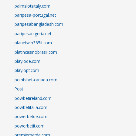
palmslotsitaly.com
paripesa-portugal.net
paripesabangladesh.com
paripesanigeria.net
planetwin365it.com
platincasinobrasil.com
playiode.com
playiopt.com
pointsbet-canada.com
Post
powbetireland.com
powbetitalia.com
powerbetde.com
powerbetit.com
premierbetde.com