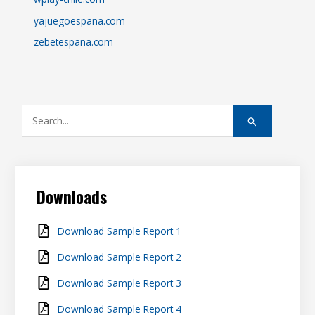
yajuegoespana.com
zebetespana.com
S
e
a
r
c
Downloads
h
f
Download Sample Report 1
o
Download Sample Report 2
r
Download Sample Report 3
:
Download Sample Report 4