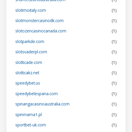
slotimoitaly.com
(1)
slotmonstercasinodk.com
(1)
slotozencasinocanada.com
(1)
slotparkde.com
(1)
slotsvaderpl.com
(1)
slotticade.com
(1)
slotticakz.net
(1)
speedybet.us
(1)
speedybetespana.com
(1)
spinangacasinoaustralia.com
(1)
spinmama1.pl
(1)
sportbet-uk.com
(1)