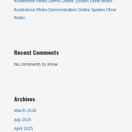
Kostenlose Plinko Demo Online Zocken Ohne Risiko”
Kostenlose Plinko Demonstration Online Spielen Ohne
Risiko
Recent Comments
No comments to show.
Archives
March 2026
July 2025
April 2025