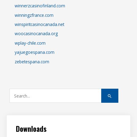
winnerzcasinofinland.com
winningzfrance.com
winspiritcasinocanada.net
woocasinocanada.org
wplay-chile.com
yajuegoespana.com
zebetespana.com
S
e
a
r
c
Downloads
h