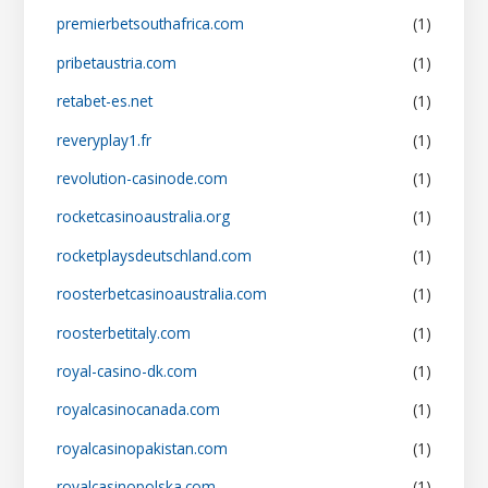
premierbetsouthafrica.com
(1)
pribetaustria.com
(1)
retabet-es.net
(1)
reveryplay1.fr
(1)
revolution-casinode.com
(1)
rocketcasinoaustralia.org
(1)
rocketplaysdeutschland.com
(1)
roosterbetcasinoaustralia.com
(1)
roosterbetitaly.com
(1)
royal-casino-dk.com
(1)
royalcasinocanada.com
(1)
royalcasinopakistan.com
(1)
royalcasinopolska.com
(1)