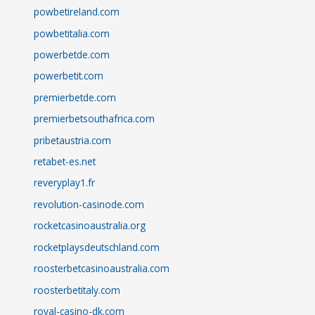
powbetireland.com
powbetitalia.com
powerbetde.com
powerbetit.com
premierbetde.com
premierbetsouthafrica.com
pribetaustria.com
retabet-es.net
reveryplay1.fr
revolution-casinode.com
rocketcasinoaustralia.org
rocketplaysdeutschland.com
roosterbetcasinoaustralia.com
roosterbetitaly.com
royal-casino-dk.com