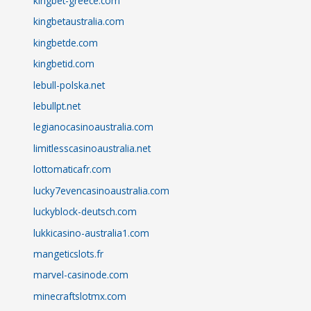
kingbet-greece.com
kingbetaustralia.com
kingbetde.com
kingbetid.com
lebull-polska.net
lebullpt.net
legianocasinoaustralia.com
limitlesscasinoaustralia.net
lottomaticafr.com
lucky7evencasinoaustralia.com
luckyblock-deutsch.com
lukkicasino-australia1.com
mangeticslots.fr
marvel-casinode.com
minecraftslotmx.com