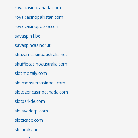
royalcasinocanada.com
royalcasinopakistan.com
royalcasinopolska.com
savaspin1.be
savaspincasino1.it
shazamcasinoaustralia.net
shufflecasinoaustralia.com
slotimoitaly.com
slotmonstercasinodk.com
slotozencasinocanada.com
slotparkde.com
slotsvaderpl.com
slotticade.com
slotticakz.net