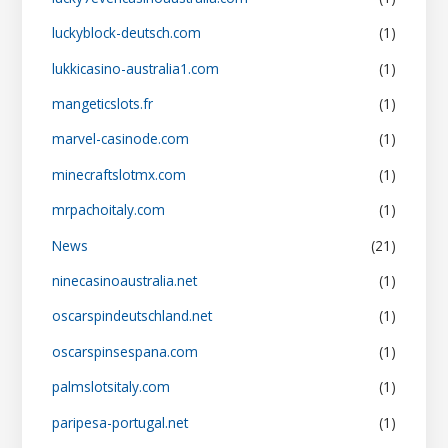
luckyblock-deutsch.com
(1)
lukkicasino-australia1.com
(1)
mangeticslots.fr
(1)
marvel-casinode.com
(1)
minecraftslotmx.com
(1)
mrpachoitaly.com
(1)
News
(21)
ninecasinoaustralia.net
(1)
oscarspindeutschland.net
(1)
oscarspinsespana.com
(1)
palmslotsitaly.com
(1)
paripesa-portugal.net
(1)