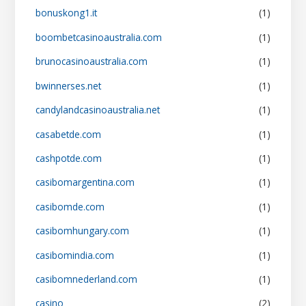
bonuskong1.it
(1)
boombetcasinoaustralia.com
(1)
brunocasinoaustralia.com
(1)
bwinnerses.net
(1)
candylandcasinoaustralia.net
(1)
casabetde.com
(1)
cashpotde.com
(1)
casibomargentina.com
(1)
casibomde.com
(1)
casibomhungary.com
(1)
casibomindia.com
(1)
casibomnederland.com
(1)
casino
(2)