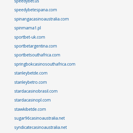
speedybet.us
speedybetespana.com
spinangacasinoaustralia.com
spinmama1.pl
sportbet-uk.com
sportbetargentina.com
sportbetsouthafrica.com
springbokcasinosouthafrica.com
stanleybetde.com
stanleybetro.com
stardacasinobrasil.com
stardacasinopl.com
stawkibetde.com
sugar96casinoaustralia.net
syndicatecasinoaustralia.net