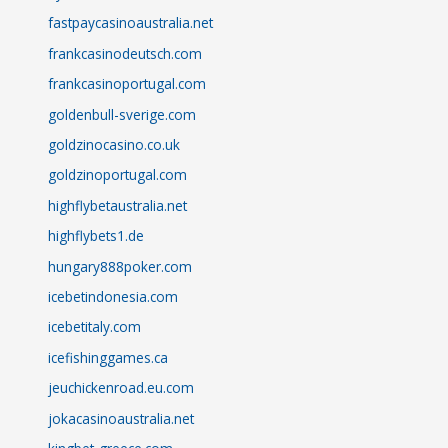
fastpaycasinoaustralia.net
frankcasinodeutsch.com
frankcasinoportugal.com
goldenbull-sverige.com
goldzinocasino.co.uk
goldzinoportugal.com
highflybetaustralia.net
highflybets1.de
hungary888poker.com
icebetindonesia.com
icebetitaly.com
icefishinggames.ca
jeuchickenroad.eu.com
jokacasinoaustralia.net