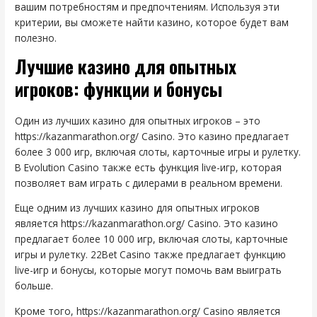
вашим потребностям и предпочтениям. Используя эти
критерии, вы сможете найти казино, которое будет вам
полезно.
Лучшие казино для опытных
игроков: функции и бонусы
Один из лучших казино для опытных игроков – это
https://kazanmarathon.org/ Casino. Это казино предлагает
более 3 000 игр, включая слоты, карточные игры и рулетку.
В Evolution Casino также есть функция live-игр, которая
позволяет вам играть с дилерами в реальном времени.
Еще одним из лучших казино для опытных игроков
является https://kazanmarathon.org/ Casino. Это казино
предлагает более 10 000 игр, включая слоты, карточные
игры и рулетку. 22Bet Casino также предлагает функцию
live-игр и бонусы, которые могут помочь вам выиграть
больше.
Кроме того, https://kazanmarathon.org/ Casino является