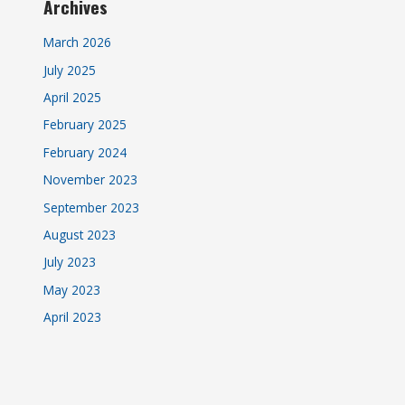
Archives
March 2026
July 2025
April 2025
February 2025
February 2024
November 2023
September 2023
August 2023
July 2023
May 2023
April 2023