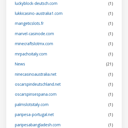
luckyblock-deutsch.com
(1)
lukkicasino-australia1.com
(1)
mangeticslots.fr
(1)
marvel-casinode.com
(1)
minecraftslotmx.com
(1)
mrpachoitaly.com
(1)
News
(21)
ninecasinoaustralia.net
(1)
oscarspindeutschland.net
(1)
oscarspinsespana.com
(1)
palmslotsitaly.com
(1)
paripesa-portugal.net
(1)
paripesabangladesh.com
(1)