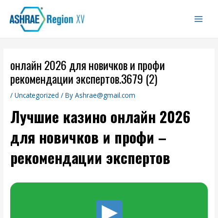
Skip
Main
to
Men
content
онлайн 2026 для новичков и профи
рекомендации экспертов.3679 (2)
/
Uncategorized
/ By
Ashrae@gmail.com
Лучшие казино онлайн 2026
для новичков и профи –
рекомендации экспертов