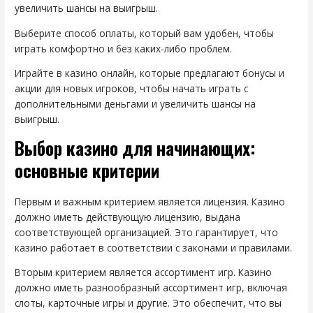
увеличить шансы на выигрыш.
Выберите способ оплаты, который вам удобен, чтобы
играть комфортно и без каких-либо проблем.
Играйте в казино онлайн, которые предлагают бонусы и
акции для новых игроков, чтобы начать играть с
дополнительными деньгами и увеличить шансы на
выигрыш.
Выбор казино для начинающих:
основные критерии
Первым и важным критерием является лицензия. Казино
должно иметь действующую лицензию, выдана
соответствующей организацией. Это гарантирует, что
казино работает в соответствии с законами и правилами.
Вторым критерием является ассортимент игр. Казино
должно иметь разнообразный ассортимент игр, включая
слоты, карточные игры и другие. Это обеспечит, что вы