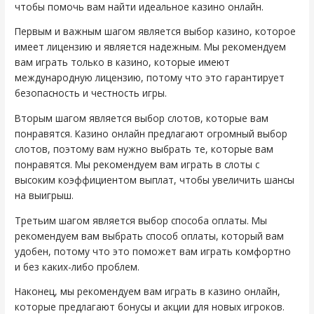
чтобы помочь вам найти идеальное казино онлайн.
Первым и важным шагом является выбор казино, которое
имеет лицензию и является надежным. Мы рекомендуем
вам играть только в казино, которые имеют
международную лицензию, потому что это гарантирует
безопасность и честность игры.
Вторым шагом является выбор слотов, которые вам
понравятся. Казино онлайн предлагают огромный выбор
слотов, поэтому вам нужно выбрать те, которые вам
понравятся. Мы рекомендуем вам играть в слоты с
высоким коэффициентом выплат, чтобы увеличить шансы
на выигрыш.
Третьим шагом является выбор способа оплаты. Мы
рекомендуем вам выбрать способ оплаты, который вам
удобен, потому что это поможет вам играть комфортно
и без каких-либо проблем.
Наконец, мы рекомендуем вам играть в казино онлайн,
которые предлагают бонусы и акции для новых игроков.