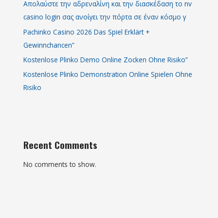
Απολαύστε την αδρεναλίνη και την διασκέδαση το nv
casino login σας ανοίγει την πόρτα σε έναν κόσμο γ
Pachinko Casino 2026 Das Spiel Erklärt +
Gewinnchancen”
Kostenlose Plinko Demo Online Zocken Ohne Risiko”
Kostenlose Plinko Demonstration Online Spielen Ohne
Risiko
Recent Comments
No comments to show.