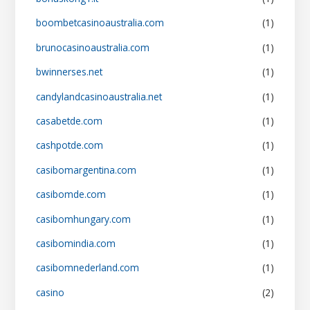
boombetcasinoaustralia.com
(1)
brunocasinoaustralia.com
(1)
bwinnerses.net
(1)
candylandcasinoaustralia.net
(1)
casabetde.com
(1)
cashpotde.com
(1)
casibomargentina.com
(1)
casibomde.com
(1)
casibomhungary.com
(1)
casibomindia.com
(1)
casibomnederland.com
(1)
casino
(2)