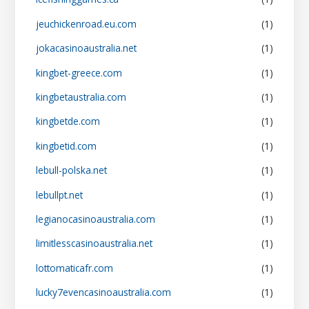
jeuchickenroad.eu.com
(1)
jokacasinoaustralia.net
(1)
kingbet-greece.com
(1)
kingbetaustralia.com
(1)
kingbetde.com
(1)
kingbetid.com
(1)
lebull-polska.net
(1)
lebullpt.net
(1)
legianocasinoaustralia.com
(1)
limitlesscasinoaustralia.net
(1)
lottomaticafr.com
(1)
lucky7evencasinoaustralia.com
(1)