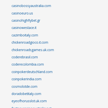
casinobossyaustralia.com
casinoeuro.us
casinohighflybet.gr
casinowestace.it
cazimboitaly.com
chickenroadgioco.it.com
chickenroadsgames.uk.com
coderebrasil.com
coderecolombia.com
coinpokerdeutschland.com
coinpokerindia.com
cosmolotde.com
doradobetitaly.com
eyeofhorusslot.uk.com