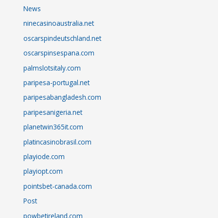
News
ninecasinoaustralia.net
oscarspindeutschland.net
oscarspinsespana.com
palmslotsitaly.com
paripesa-portugal.net
paripesabangladesh.com
paripesanigeria.net
planetwin365it.com
platincasinobrasil.com
playiode.com
playiopt.com
pointsbet-canada.com
Post
powbetireland.com