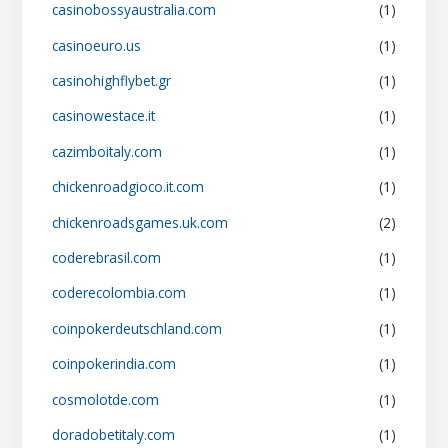
casinobossyaustralia.com
(1)
casinoeuro.us
(1)
casinohighflybet.gr
(1)
casinowestace.it
(1)
cazimboitaly.com
(1)
chickenroadgioco.it.com
(1)
chickenroadsgames.uk.com
(2)
coderebrasil.com
(1)
coderecolombia.com
(1)
coinpokerdeutschland.com
(1)
coinpokerindia.com
(1)
cosmolotde.com
(1)
doradobetitaly.com
(1)