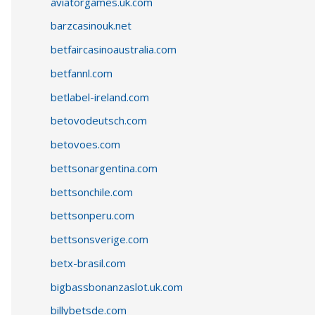
aviatorgames.uk.com
barzcasinouk.net
betfaircasinoaustralia.com
betfannl.com
betlabel-ireland.com
betovodeutsch.com
betovoes.com
bettsonargentina.com
bettsonchile.com
bettsonperu.com
bettsonsverige.com
betx-brasil.com
bigbassbonanzaslot.uk.com
billybetsde.com