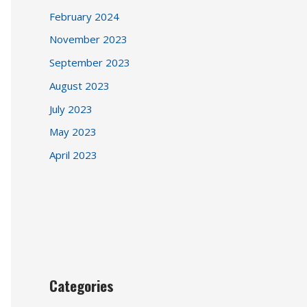
February 2024
November 2023
September 2023
August 2023
July 2023
May 2023
April 2023
Categories