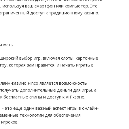
а, используя ваш смартфон или компьютер. Это
 ограниченный доступ к традиционному казино.
ьность
 широкий выбор игр, включая слоты, карточные
ру, которая вам нравится, и начать играть в
лайн-казино Pinco является возможность
 получать дополнительные деньги для игры, а
к бесплатные спины и доступ к VIP-зоне.
– это еще один важный аспект игры в онлайн-
временные технологии для обеспечения
игроков.