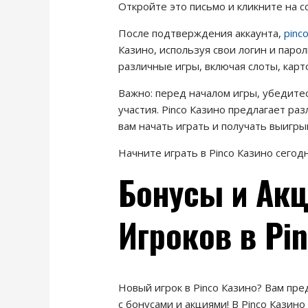
Откройте это письмо и кликните на с
После подтверждения аккаунта,
pinc
Казино, используя свои логин и парол
различные игры, включая слоты, карт
Важно: перед началом игры, убедитес
участия. Pinco Казино предлагает ра
вам начать играть и получать выигры
Начните играть в Pinco Казино сегод
Бонусы и Ак
Игроков в Pi
Новый игрок в Pinco Казино? Вам пре
с бонусами и акциями! В Pinco Казин