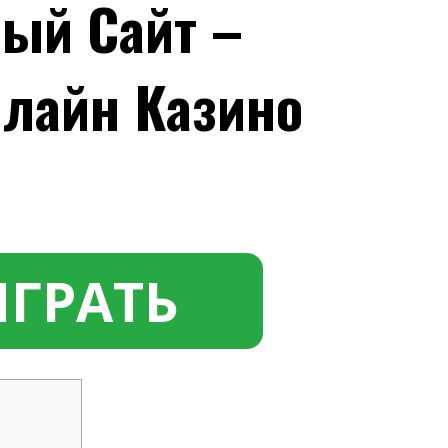
ый Сайт –
нлайн Казино
ИГРАТЬ