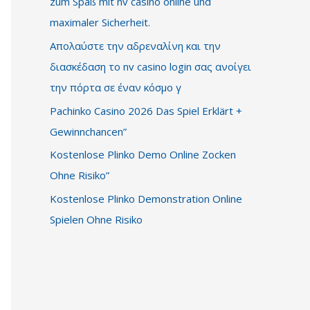
zum Spaß mit nv casino online und
maximaler Sicherheit.
Απολαύστε την αδρεναλίνη και την
διασκέδαση το nv casino login σας ανοίγει
την πόρτα σε έναν κόσμο γ
Pachinko Casino 2026 Das Spiel Erklärt +
Gewinnchancen”
Kostenlose Plinko Demo Online Zocken
Ohne Risiko”
Kostenlose Plinko Demonstration Online
Spielen Ohne Risiko