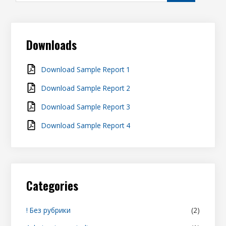
a
r
c
Downloads
h
f
Download Sample Report 1
o
Download Sample Report 2
r
Download Sample Report 3
:
Download Sample Report 4
Categories
! Без рубрики
(2)