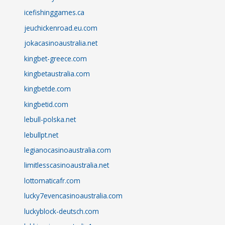
icefishinggames.ca
jeuchickenroad.eu.com
jokacasinoaustralia.net
kingbet-greece.com
kingbetaustralia.com
kingbetde.com
kingbetid.com
lebull-polska.net
lebullpt.net
legianocasinoaustralia.com
limitlesscasinoaustralia.net
lottomaticafr.com
lucky7evencasinoaustralia.com
luckyblock-deutsch.com