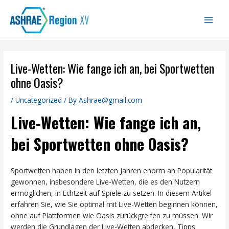
Skip
Main
to
Men
content
Live-Wetten: Wie fange ich an, bei Sportwetten
ohne Oasis?
/
Uncategorized
/ By
Ashrae@gmail.com
Live-Wetten: Wie fange ich an,
bei Sportwetten ohne Oasis?
Sportwetten haben in den letzten Jahren enorm an Popularität
gewonnen, insbesondere Live-Wetten, die es den Nutzern
ermöglichen, in Echtzeit auf Spiele zu setzen. In diesem Artikel
erfahren Sie, wie Sie optimal mit Live-Wetten beginnen können,
ohne auf Plattformen wie Oasis zurückgreifen zu müssen. Wir
werden die Grundlagen der Live-Wetten abdecken, Tipps