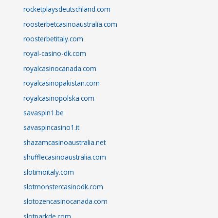
rocketplaysdeutschland.com
roosterbetcasinoaustralia.com
roosterbetitaly.com
royal-casino-dk.com
royalcasinocanada.com
royalcasinopakistan.com
royalcasinopolska.com
savaspin1.be
savaspincasino1.it
shazamcasinoaustralia.net
shufflecasinoaustralia.com
slotimoitaly.com
slotmonstercasinodk.com
slotozencasinocanada.com
slotparkde.com