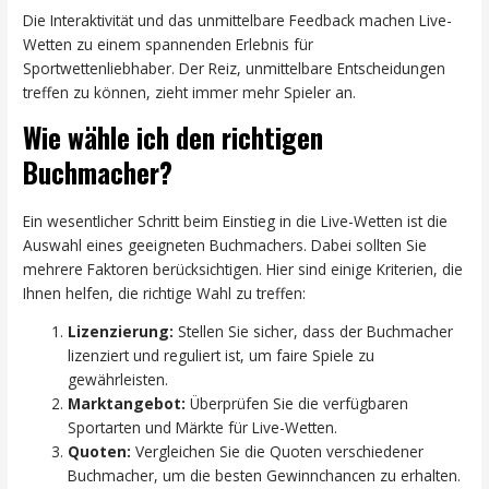
Die Interaktivität und das unmittelbare Feedback machen Live-
Wetten zu einem spannenden Erlebnis für
Sportwettenliebhaber. Der Reiz, unmittelbare Entscheidungen
treffen zu können, zieht immer mehr Spieler an.
Wie wähle ich den richtigen
Buchmacher?
Ein wesentlicher Schritt beim Einstieg in die Live-Wetten ist die
Auswahl eines geeigneten Buchmachers. Dabei sollten Sie
mehrere Faktoren berücksichtigen. Hier sind einige Kriterien, die
Ihnen helfen, die richtige Wahl zu treffen:
Lizenzierung:
Stellen Sie sicher, dass der Buchmacher
lizenziert und reguliert ist, um faire Spiele zu
gewährleisten.
Marktangebot:
Überprüfen Sie die verfügbaren
Sportarten und Märkte für Live-Wetten.
Quoten:
Vergleichen Sie die Quoten verschiedener
Buchmacher, um die besten Gewinnchancen zu erhalten.