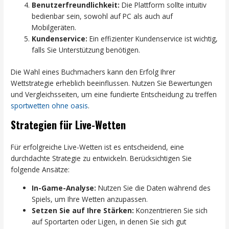
Benutzerfreundlichkeit:
Die Plattform sollte intuitiv
bedienbar sein, sowohl auf PC als auch auf
Mobilgeräten.
Kundenservice:
Ein effizienter Kundenservice ist wichtig,
falls Sie Unterstützung benötigen.
Die Wahl eines Buchmachers kann den Erfolg Ihrer
Wettstrategie erheblich beeinflussen. Nutzen Sie Bewertungen
und Vergleichsseiten, um eine fundierte Entscheidung zu treffen
sportwetten ohne oasis
.
Strategien für Live-Wetten
Für erfolgreiche Live-Wetten ist es entscheidend, eine
durchdachte Strategie zu entwickeln. Berücksichtigen Sie
folgende Ansätze:
In-Game-Analyse:
Nutzen Sie die Daten während des
Spiels, um Ihre Wetten anzupassen.
Setzen Sie auf Ihre Stärken:
Konzentrieren Sie sich
auf Sportarten oder Ligen, in denen Sie sich gut