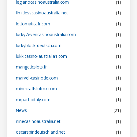
legianocasinoaustralia.com
(1)
limitlesscasinoaustralia.net
(1)
lottomaticafr.com
(1)
lucky7evencasinoaustralia.com
(1)
luckyblock-deutsch.com
(1)
lukkicasino-australia1.com
(1)
mangeticslots.fr
(1)
marvel-casinode.com
(1)
minecraftslotmx.com
(1)
mrpachoitaly.com
(1)
News
(21)
ninecasinoaustralia.net
(1)
oscarspindeutschland.net
(1)