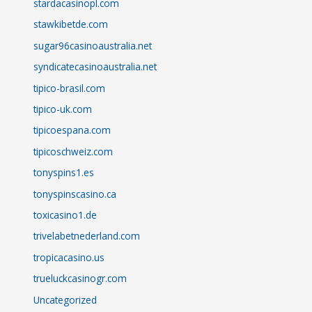
stardacasinopl.com
stawkibetde.com
sugar96casinoaustralia.net
syndicatecasinoaustralia.net
tipico-brasil.com
tipico-uk.com
tipicoespana.com
tipicoschweiz.com
tonyspins1.es
tonyspinscasino.ca
toxicasino1.de
trivelabetnederland.com
tropicacasino.us
trueluckcasinogr.com
Uncategorized