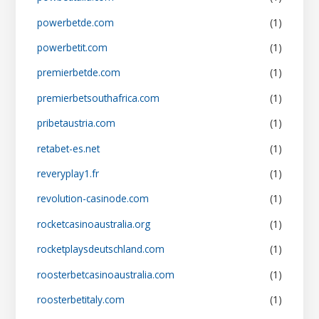
powerbetde.com
(1)
powerbetit.com
(1)
premierbetde.com
(1)
premierbetsouthafrica.com
(1)
pribetaustria.com
(1)
retabet-es.net
(1)
reveryplay1.fr
(1)
revolution-casinode.com
(1)
rocketcasinoaustralia.org
(1)
rocketplaysdeutschland.com
(1)
roosterbetcasinoaustralia.com
(1)
roosterbetitaly.com
(1)