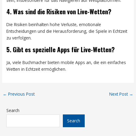
sein, insbesondere für das Navigieren auf Wettplattformen.
4. Was sind die Risiken von Live-Wetten?
Die Risiken beinhalten hohe Verluste, emotionale
Entscheidungen und die Herausforderung, die Spiele in Echtzeit
zu verfolgen.
5. Gibt es spezielle Apps für Live-Wetten?
Ja, viele Buchmacher bieten mobile Apps an, die ein einfaches
Wetten in Echtzeit ermöglichen.
←
Previous Post
Next Post
→
Search
Search