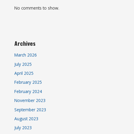
No comments to show.
Archives
March 2026
July 2025
April 2025
February 2025
February 2024
November 2023
September 2023
August 2023
July 2023