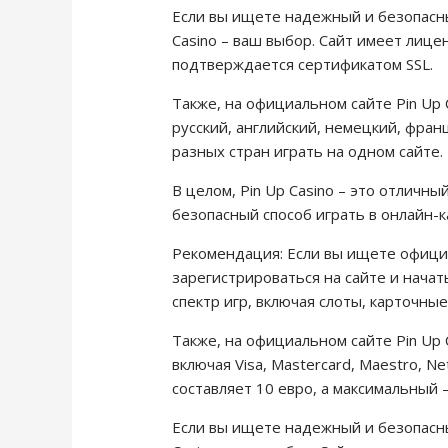
Если вы ищете надежный и безопасный
Casino – ваш выбор. Сайт имеет лице
подтверждается сертификатом SSL.
Также, на официальном сайте Pin Up 
русский, английский, немецкий, фран
разных стран играть на одном сайте.
В целом, Pin Up Casino – это отличн
безопасный способ играть в онлайн-к
Рекомендация: Если вы ищете официал
зарегистрироваться на сайте и начат
спектр игр, включая слоты, карточные
Также, на официальном сайте Pin Up 
включая Visa, Mastercard, Maestro, Ne
составляет 10 евро, а максимальный –
Если вы ищете надежный и безопасный