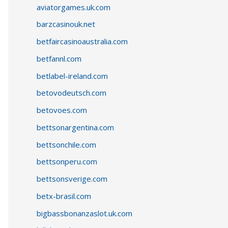
aviatorgames.uk.com
barzcasinouk.net
betfaircasinoaustralia.com
betfannl.com
betlabel-ireland.com
betovodeutsch.com
betovoes.com
bettsonargentina.com
bettsonchile.com
bettsonperu.com
bettsonsverige.com
betx-brasil.com
bigbassbonanzaslot.uk.com