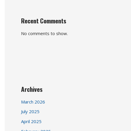
Recent Comments
No comments to show.
Archives
March 2026
July 2025
April 2025