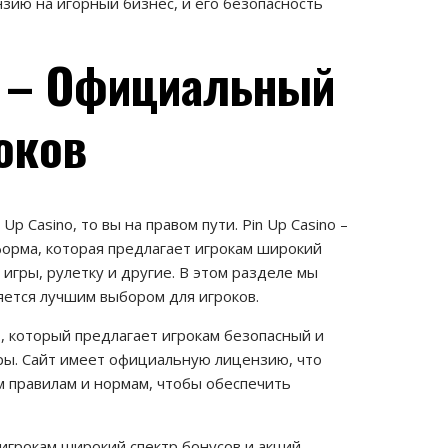
нзию на игорный бизнес, и его безопасность
o – Официальный
оков
p Casino, то вы на правом пути. Pin Up Casino –
форма, которая предлагает игрокам широкий
 игры, рулетку и другие. В этом разделе мы
ляется лучшим выбором для игроков.
т, который предлагает игрокам безопасный и
ры. Сайт имеет официальную лицензию, что
м правилам и нормам, чтобы обеспечить
 игрокам широкий спектр бонусов и акций,