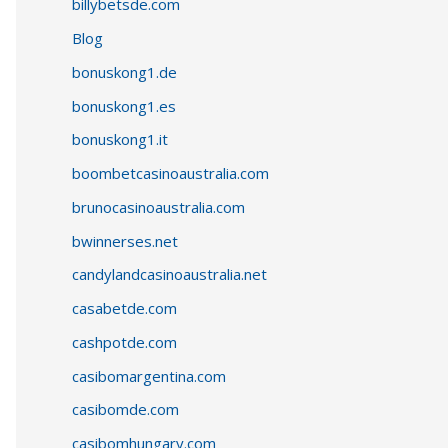
billybetsde.com
Blog
bonuskong1.de
bonuskong1.es
bonuskong1.it
boombetcasinoaustralia.com
brunocasinoaustralia.com
bwinnerses.net
candylandcasinoaustralia.net
casabetde.com
cashpotde.com
casibomargentina.com
casibomde.com
casibomhungary.com