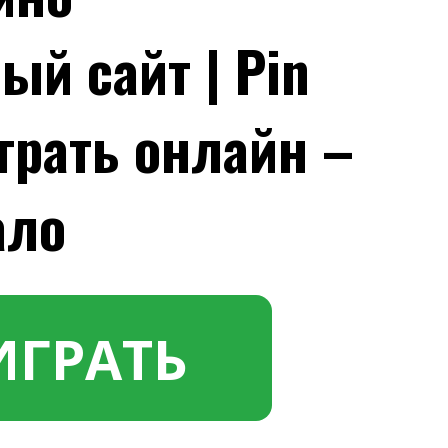
й сайт | Pin
играть онлайн –
ало
ГРАТЬ