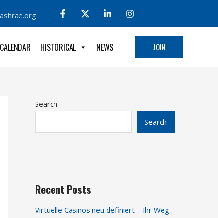
F
X
L
I
ashrae.org
a
-
i
n
c
t
n
s
e
w
k
t
b
i
e
a
CALENDAR
HISTORICAL
NEWS
JOIN
o
t
d
g
o
t
i
r
k
e
n
a
-
r
-
m
f
i
n
Search
Search
Recent Posts
Virtuelle Casinos neu definiert – Ihr Weg