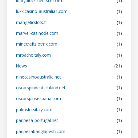
luckyblock-deutsch.com
(1)
lukkicasino-australia1.com
(1)
mangeticslots.fr
(1)
marvel-casinode.com
(1)
minecraftslotmx.com
(1)
mrpachoitaly.com
(1)
News
(21)
ninecasinoaustralia.net
(1)
oscarspindeutschland.net
(1)
oscarspinsespana.com
(1)
palmslotsitaly.com
(1)
paripesa-portugal.net
(1)
paripesabangladesh.com
(1)