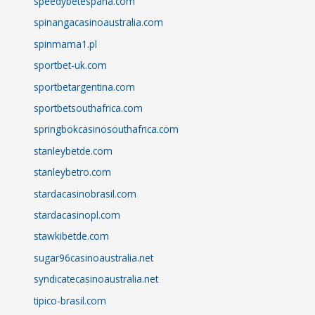
speedybetespana.com
spinangacasinoaustralia.com
spinmama1.pl
sportbet-uk.com
sportbetargentina.com
sportbetsouthafrica.com
springbokcasinosouthafrica.com
stanleybetde.com
stanleybetro.com
stardacasinobrasil.com
stardacasinopl.com
stawkibetde.com
sugar96casinoaustralia.net
syndicatecasinoaustralia.net
tipico-brasil.com