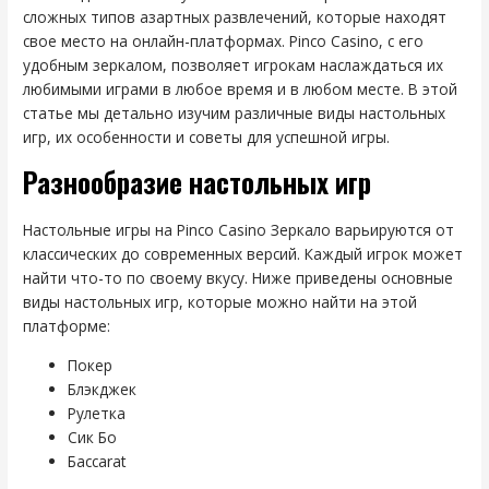
сложных типов азартных развлечений, которые находят
свое место на онлайн-платформах. Pinco Casino, с его
удобным зеркалом, позволяет игрокам наслаждаться их
любимыми играми в любое время и в любом месте. В этой
статье мы детально изучим различные виды настольных
игр, их особенности и советы для успешной игры.
Разнообразие настольных игр
Настольные игры на Pinco Casino Зеркало варьируются от
классических до современных версий. Каждый игрок может
найти что-то по своему вкусу. Ниже приведены основные
виды настольных игр, которые можно найти на этой
платформе:
Покер
Блэкджек
Рулетка
Сик Бо
Бaccarat