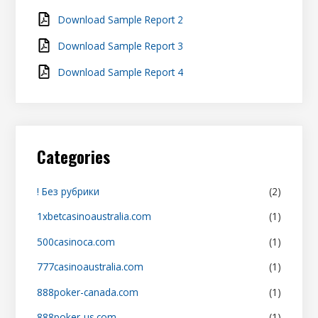
o
Download Sample Report 2
r
Download Sample Report 3
:
Download Sample Report 4
Categories
! Без рубрики
(2)
1xbetcasinoaustralia.com
(1)
500casinoca.com
(1)
777casinoaustralia.com
(1)
888poker-canada.com
(1)
888poker-us.com
(1)