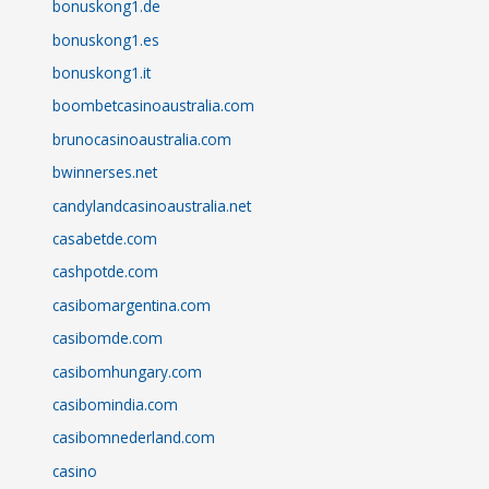
bonuskong1.de
bonuskong1.es
bonuskong1.it
boombetcasinoaustralia.com
brunocasinoaustralia.com
bwinnerses.net
candylandcasinoaustralia.net
casabetde.com
cashpotde.com
casibomargentina.com
casibomde.com
casibomhungary.com
casibomindia.com
casibomnederland.com
casino