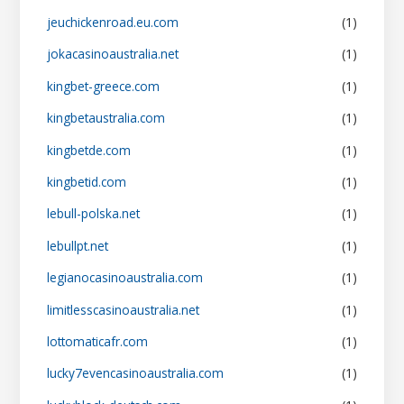
jeuchickenroad.eu.com
(1)
jokacasinoaustralia.net
(1)
kingbet-greece.com
(1)
kingbetaustralia.com
(1)
kingbetde.com
(1)
kingbetid.com
(1)
lebull-polska.net
(1)
lebullpt.net
(1)
legianocasinoaustralia.com
(1)
limitlesscasinoaustralia.net
(1)
lottomaticafr.com
(1)
lucky7evencasinoaustralia.com
(1)