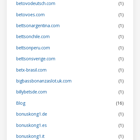
betovodeutsch.com
(1)
betovoes.com
(1)
bettsonargentina.com
(1)
bettsonchile.com
(1)
bettsonperu.com
(1)
bettsonsverige.com
(1)
betx-brasil.com
(1)
bigbassbonanzaslot.uk.com
(1)
billybetsde.com
(1)
Blog
(16)
bonuskong1.de
(1)
bonuskong1.es
(1)
bonuskong1.it
(1)