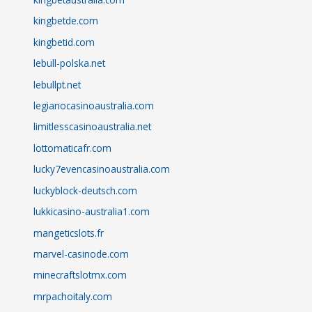
kingbetde.com
kingbetid.com
lebull-polska.net
lebullpt.net
legianocasinoaustralia.com
limitlesscasinoaustralia.net
lottomaticafr.com
lucky7evencasinoaustralia.com
luckyblock-deutsch.com
lukkicasino-australia1.com
mangeticslots.fr
marvel-casinode.com
minecraftslotmx.com
mrpachoitaly.com