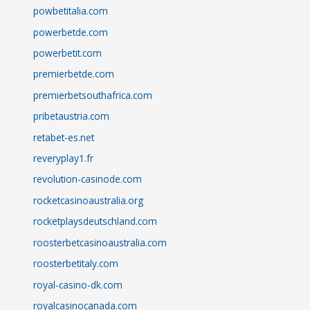
powbetitalia.com
powerbetde.com
powerbetit.com
premierbetde.com
premierbetsouthafrica.com
pribetaustria.com
retabet-es.net
reveryplay1.fr
revolution-casinode.com
rocketcasinoaustralia.org
rocketplaysdeutschland.com
roosterbetcasinoaustralia.com
roosterbetitaly.com
royal-casino-dk.com
royalcasinocanada.com