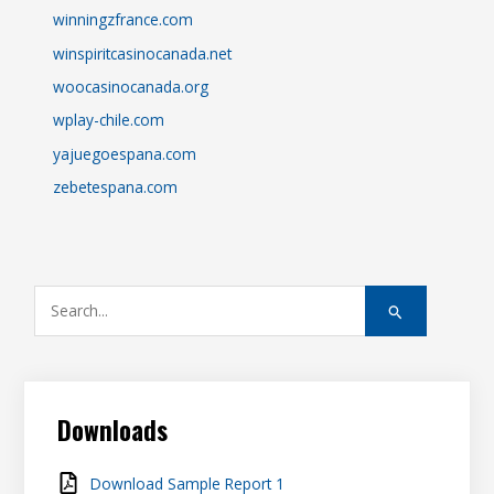
winningzfrance.com
winspiritcasinocanada.net
woocasinocanada.org
wplay-chile.com
yajuegoespana.com
zebetespana.com
S
e
a
r
c
Downloads
h
f
Download Sample Report 1