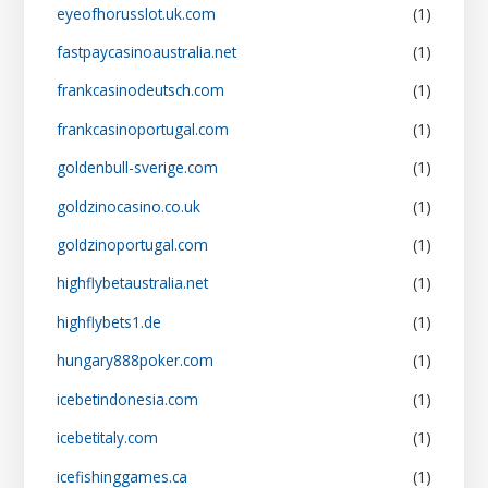
eyeofhorusslot.uk.com
(1)
fastpaycasinoaustralia.net
(1)
frankcasinodeutsch.com
(1)
frankcasinoportugal.com
(1)
goldenbull-sverige.com
(1)
goldzinocasino.co.uk
(1)
goldzinoportugal.com
(1)
highflybetaustralia.net
(1)
highflybets1.de
(1)
hungary888poker.com
(1)
icebetindonesia.com
(1)
icebetitaly.com
(1)
icefishinggames.ca
(1)