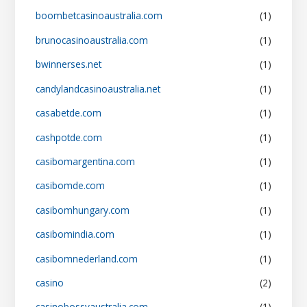
boombetcasinoaustralia.com
(1)
brunocasinoaustralia.com
(1)
bwinnerses.net
(1)
candylandcasinoaustralia.net
(1)
casabetde.com
(1)
cashpotde.com
(1)
casibomargentina.com
(1)
casibomde.com
(1)
casibomhungary.com
(1)
casibomindia.com
(1)
casibomnederland.com
(1)
casino
(2)
casinobossyaustralia.com
(1)