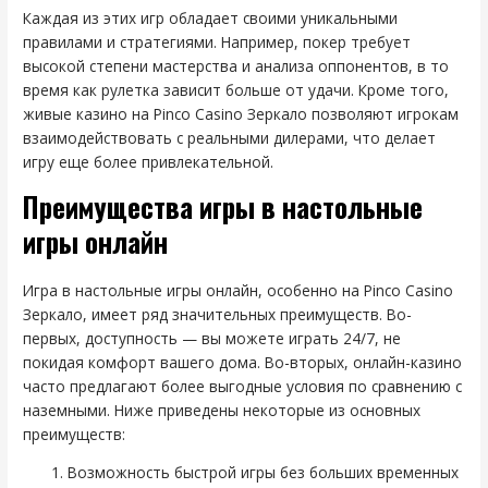
Каждая из этих игр обладает своими уникальными
правилами и стратегиями. Например, покер требует
высокой степени мастерства и анализа оппонентов, в то
время как рулетка зависит больше от удачи. Кроме того,
живые казино на Pinco Casino Зеркало позволяют игрокам
взаимодействовать с реальными дилерами, что делает
игру еще более привлекательной.
Преимущества игры в настольные
игры онлайн
Игра в настольные игры онлайн, особенно на Pinco Casino
Зеркало, имеет ряд значительных преимуществ. Во-
первых, доступность — вы можете играть 24/7, не
покидая комфорт вашего дома. Во-вторых, онлайн-казино
часто предлагают более выгодные условия по сравнению с
наземными. Ниже приведены некоторые из основных
преимуществ:
Возможность быстрой игры без больших временных