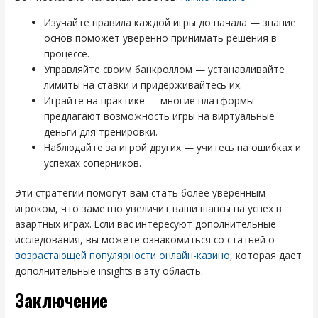
Изучайте правила каждой игры до начала — знание
основ поможет уверенно принимать решения в
процессе.
Управляйте своим банкроллом — устанавливайте
лимиты на ставки и придерживайтесь их.
Играйте на практике — многие платформы
предлагают возможность игры на виртуальные
деньги для тренировки.
Наблюдайте за игрой других — учитесь на ошибках и
успехах соперников.
Эти стратегии помогут вам стать более уверенным
игроком, что заметно увеличит ваши шансы на успех в
азартных играх. Если вас интересуют дополнительные
исследования, вы можете ознакомиться со статьей о
возрастающей популярности онлайн-казино
, которая дает
дополнительные insights в эту область.
Заключение