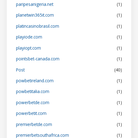
paripesanigeria.net
(1)
planetwin365it.com
(1)
platincasinobrasil.com
(1)
playiode.com
(1)
playiopt.com
(1)
pointsbet-canada.com
(1)
Post
(40)
powbetireland.com
(1)
powbetitalia.com
(1)
powerbetde.com
(1)
powerbetit.com
(1)
premierbetde.com
(1)
premierbetsouthafrica.com
(1)