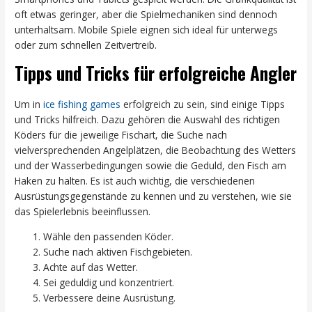
oft etwas geringer, aber die Spielmechaniken sind dennoch
unterhaltsam. Mobile Spiele eignen sich ideal für unterwegs
oder zum schnellen Zeitvertreib.
Tipps und Tricks für erfolgreiche Angler
Um in
ice fishing games
erfolgreich zu sein, sind einige Tipps
und Tricks hilfreich. Dazu gehören die Auswahl des richtigen
Köders für die jeweilige Fischart, die Suche nach
vielversprechenden Angelplätzen, die Beobachtung des Wetters
und der Wasserbedingungen sowie die Geduld, den Fisch am
Haken zu halten. Es ist auch wichtig, die verschiedenen
Ausrüstungsgegenstände zu kennen und zu verstehen, wie sie
das Spielerlebnis beeinflussen.
Wähle den passenden Köder.
Suche nach aktiven Fischgebieten.
Achte auf das Wetter.
Sei geduldig und konzentriert.
Verbessere deine Ausrüstung.