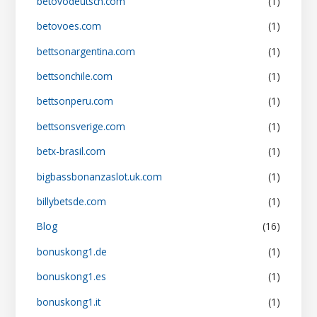
betovodeutsch.com
(1)
betovoes.com
(1)
bettsonargentina.com
(1)
bettsonchile.com
(1)
bettsonperu.com
(1)
bettsonsverige.com
(1)
betx-brasil.com
(1)
bigbassbonanzaslot.uk.com
(1)
billybetsde.com
(1)
Blog
(16)
bonuskong1.de
(1)
bonuskong1.es
(1)
bonuskong1.it
(1)