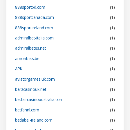
888sportbd.com
(1)
888sportcanada.com
(1)
888sportireland.com
(1)
admiralbet-italia.com
(1)
admiralbetes.net
(1)
amonbets.be
(1)
APK
(1)
aviatorgames.uk.com
(1)
barzcasinouk.net
(1)
betfaircasinoaustralia.com
(1)
betfannl.com
(1)
betlabel-ireland.com
(1)