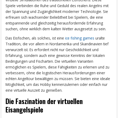
Spiele verbinden die Ruhe und Geduld des realen Angelns mit
der Spannung und Zugänglichkeit moderner Technologie. Sie
erfreuen sich wachsender Beliebtheit bei Spielern, die eine
entspannende und gleichzeitig herausfordernde Erfahrung
suchen, ohne wirklich dem kalten Wetter ausgesetzt zu sein.
Das Eisfischen, als solches, ist eine
ice fishing games
uralte
Tradition, die vor allem in Nordamerika und Skandinavien tief
verwurzelt ist. Es erfordert nicht nur Geschicklichkeit und
Erfahrung, sondern auch eine gewisse Kenntnis der lokalen
Bedingungen und Fischarten. Die virtuellen Varianten
ermöglichen es Spielern, diese Fähigkeiten zu erlernen und zu
verbessern, ohne die logistischen Herausforderungen einer
echten Angeltour bewältigen zu müssen. Sie bieten eine ideale
Möglichkeit, um das Hobby kennenzulernen oder einfach nur
eine virtuelle Auszeit zu genießen.
Die Faszination der virtuellen
Eisangelspiele