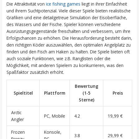
Die Attraktivität von
ice fishing games
liegt in ihrer Einfachheit
und ihrem Suchtpotenzial. Viele dieser Spiele bieten realistische
Grafiken und eine detailgetreue Simulation der Eisoberfläche,
des Wassers und der Fische. Spieler können verschiedene
Ausrüstungsgegenstände freischalten und verbessern, um ihre
Erfolgschancen zu erhöhen. Die Herausforderung besteht darin,
den richtigen Köder auszuwählen, den optimalen Angelplatz zu
finden und den Fisch am Haken zu halten. Die Spiele bieten oft
auch soziale Funktionen, wie z.B. Ranglisten oder die
Möglichkeit, mit anderen Spielern zu konkurrieren, was den
Spaßfaktor zusätzlich erhöht.
Bewertung
Spieltitel
Plattform
(1-5
Preis
Sterne)
Arctic
PC, Mobile
4.2
19,99 €
Angler
Frozen
Konsole,
3.8
29,99 €
Frenzy
PC