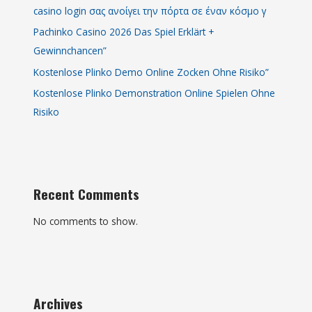
casino login σας ανοίγει την πόρτα σε έναν κόσμο γ
Pachinko Casino 2026 Das Spiel Erklärt +
Gewinnchancen”
Kostenlose Plinko Demo Online Zocken Ohne Risiko”
Kostenlose Plinko Demonstration Online Spielen Ohne
Risiko
Recent Comments
No comments to show.
Archives