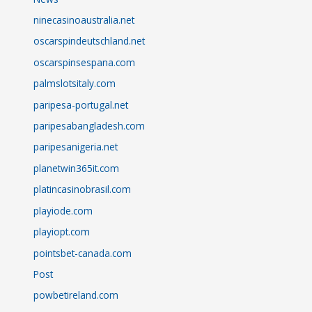
ninecasinoaustralia.net
oscarspindeutschland.net
oscarspinsespana.com
palmslotsitaly.com
paripesa-portugal.net
paripesabangladesh.com
paripesanigeria.net
planetwin365it.com
platincasinobrasil.com
playiode.com
playiopt.com
pointsbet-canada.com
Post
powbetireland.com