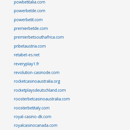
powbetitalia.com
powerbetde.com
powerbetit.com
premierbetde.com
premierbetsouthafrica.com
pribetaustria.com
retabet-es.net
reveryplay1.fr
revolution-casinode.com
rocketcasinoaustralia.org
rocketplaysdeutschland.com
roosterbetcasinoaustralia.com
roosterbetitaly.com
royal-casino-dk.com
royalcasinocanada.com