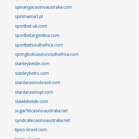
spinangacasinoaustralia.com
spinmama1.pl
sportbet-uk.com
sportbetargentina.com
sportbetsouthafrica.com
springbokcasinosouthafrica.com
stanleybetde.com
stanleybetro.com
stardacasinobrasil.com
stardacasinopl.com
stawkibetde.com
sugar96casinoaustralia.net
syndicatecasinoaustralia.net
tipico-brasil.com