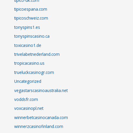
tipico-uk.com
tipicoespana.com
tipicoschweiz.com
tonyspins1.es
tonyspinscasino.ca
toxicasino1.de
trivelabetnederland.com
tropicacasino.us
trueluckcasinogr.com
Uncategorized
vegastarscasinoaustralia.net
voddsfr.com
voxcasinopl.net
winnerbetcasinocanada.com
winnerzcasinofinland.com