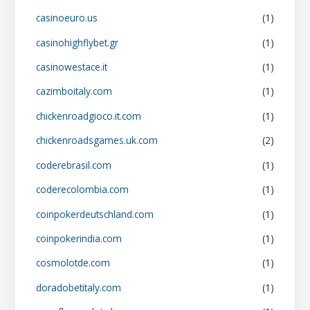
casinoeuro.us
(1)
casinohighflybet.gr
(1)
casinowestace.it
(1)
cazimboitaly.com
(1)
chickenroadgioco.it.com
(1)
chickenroadsgames.uk.com
(2)
coderebrasil.com
(1)
coderecolombia.com
(1)
coinpokerdeutschland.com
(1)
coinpokerindia.com
(1)
cosmolotde.com
(1)
doradobetitaly.com
(1)