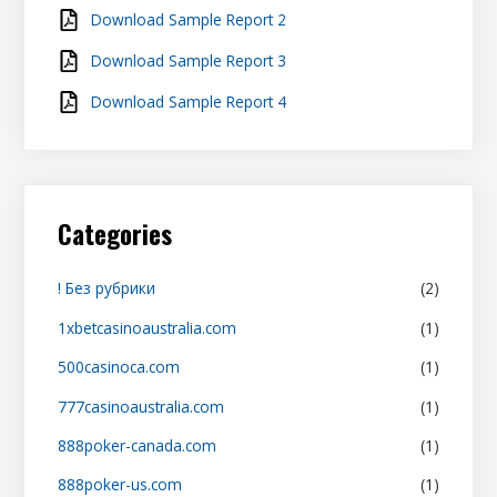
o
Download Sample Report 2
r
Download Sample Report 3
:
Download Sample Report 4
Categories
! Без рубрики
(2)
1xbetcasinoaustralia.com
(1)
500casinoca.com
(1)
777casinoaustralia.com
(1)
888poker-canada.com
(1)
888poker-us.com
(1)