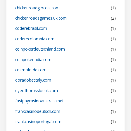
chickenroadgioco.it.com
(1)
chickenroadsgames.uk.com
(2)
coderebrasil.com
(1)
coderecolombia.com
(1)
coinpokerdeutschland.com
(1)
coinpokerindia.com
(1)
cosmolotde.com
(1)
doradobetitaly.com
(1)
eyeofhorusslot.uk.com
(1)
fastpaycasinoaustralia.net
(1)
frankcasinodeutsch.com
(1)
frankcasinoportugal.com
(1)