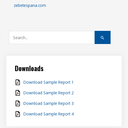
zebetespana.com
S
e
a
r
c
Downloads
h
f
Download Sample Report 1
o
Download Sample Report 2
r
Download Sample Report 3
:
Download Sample Report 4