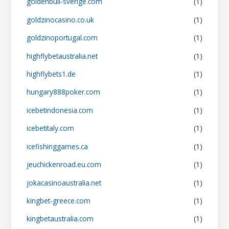
goldenbull-sverige.com
(1)
goldzinocasino.co.uk
(1)
goldzinoportugal.com
(1)
highflybetaustralia.net
(1)
highflybets1.de
(1)
hungary888poker.com
(1)
icebetindonesia.com
(1)
icebetitaly.com
(1)
icefishinggames.ca
(1)
jeuchickenroad.eu.com
(1)
jokacasinoaustralia.net
(1)
kingbet-greece.com
(1)
kingbetaustralia.com
(1)