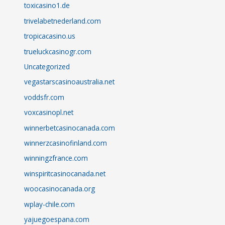
toxicasino1.de
trivelabetnederland.com
tropicacasino.us
trueluckcasinogr.com
Uncategorized
vegastarscasinoaustralia.net
voddsfr.com
voxcasinopl.net
winnerbetcasinocanada.com
winnerzcasinofinland.com
winningzfrance.com
winspiritcasinocanada.net
woocasinocanada.org
wplay-chile.com
yajuegoespana.com