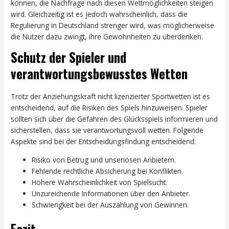
können, die Nachfrage nach diesen Wettmöglichkeiten steigen
wird. Gleichzeitig ist es jedoch wahrscheinlich, dass die
Regulierung in Deutschland strenger wird, was möglicherweise
die Nutzer dazu zwingt, ihre Gewohnheiten zu überdenken.
Schutz der Spieler und
verantwortungsbewusstes Wetten
Trotz der Anziehungskraft nicht lizenzierter Sportwetten ist es
entscheidend, auf die Risiken des Spiels hinzuweisen. Spieler
sollten sich über die Gefahren des Glücksspiels informieren und
sicherstellen, dass sie verantwortungsvoll wetten. Folgende
Aspekte sind bei der Entscheidungsfindung entscheidend:
Risiko von Betrug und unseriösen Anbietern.
Fehlende rechtliche Absicherung bei Konflikten.
Höhere Wahrscheinlichkeit von Spielsucht.
Unzureichende Informationen über den Anbieter.
Schwierigkeit bei der Auszahlung von Gewinnen.
Fazit