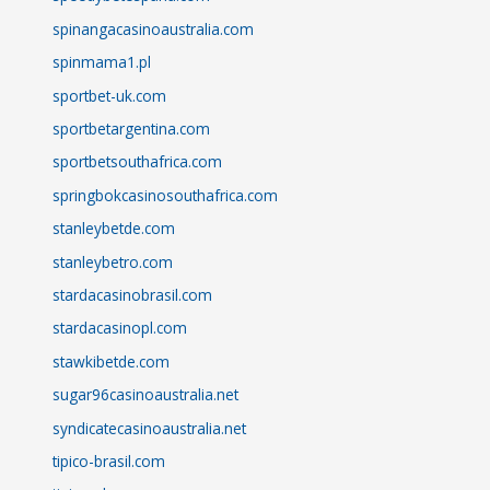
spinangacasinoaustralia.com
spinmama1.pl
sportbet-uk.com
sportbetargentina.com
sportbetsouthafrica.com
springbokcasinosouthafrica.com
stanleybetde.com
stanleybetro.com
stardacasinobrasil.com
stardacasinopl.com
stawkibetde.com
sugar96casinoaustralia.net
syndicatecasinoaustralia.net
tipico-brasil.com