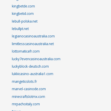
kingbetde.com
kingbetid.com
lebull-polska.net
lebullpt.net
legianocasinoaustralia.com
limitlesscasinoaustralia.net
lottomaticafr.com
lucky7evencasinoaustralia.com
luckyblock-deutsch.com
lukkicasino-australia1.com
mangeticslots.fr
marvel-casinode.com
minecraftslotmx.com
mrpachoitaly.com