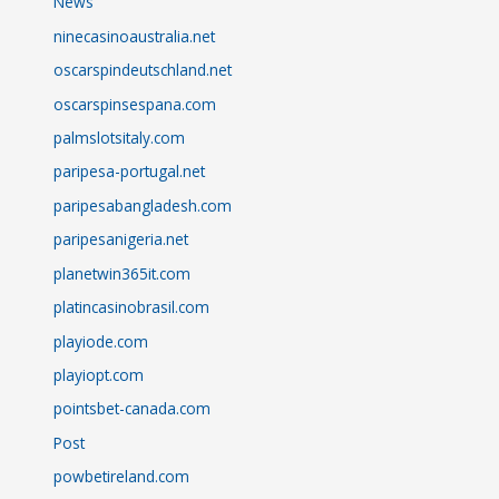
News
ninecasinoaustralia.net
oscarspindeutschland.net
oscarspinsespana.com
palmslotsitaly.com
paripesa-portugal.net
paripesabangladesh.com
paripesanigeria.net
planetwin365it.com
platincasinobrasil.com
playiode.com
playiopt.com
pointsbet-canada.com
Post
powbetireland.com