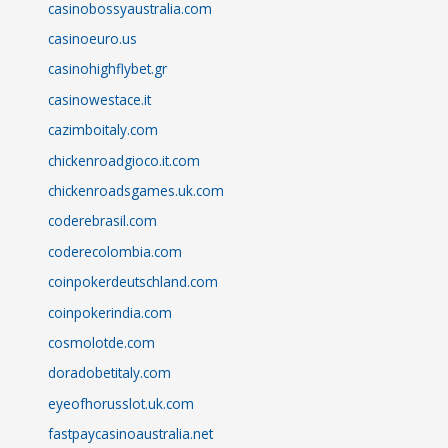
casinobossyaustralia.com
casinoeuro.us
casinohighflybet.gr
casinowestace.it
cazimboitaly.com
chickenroadgioco.it.com
chickenroadsgames.uk.com
coderebrasil.com
coderecolombia.com
coinpokerdeutschland.com
coinpokerindia.com
cosmolotde.com
doradobetitaly.com
eyeofhorusslot.uk.com
fastpaycasinoaustralia.net