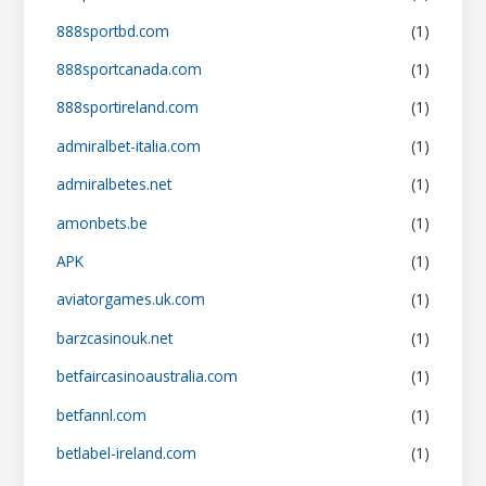
888sportbd.com
(1)
888sportcanada.com
(1)
888sportireland.com
(1)
admiralbet-italia.com
(1)
admiralbetes.net
(1)
amonbets.be
(1)
APK
(1)
aviatorgames.uk.com
(1)
barzcasinouk.net
(1)
betfaircasinoaustralia.com
(1)
betfannl.com
(1)
betlabel-ireland.com
(1)