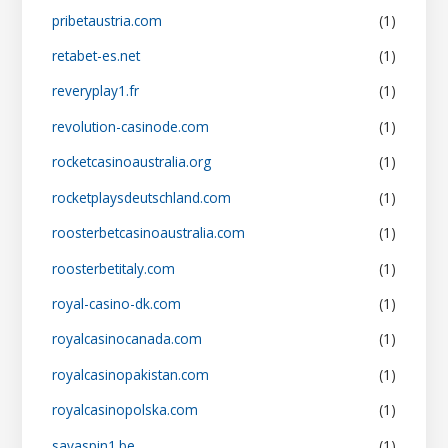
pribetaustria.com
(1)
retabet-es.net
(1)
reveryplay1.fr
(1)
revolution-casinode.com
(1)
rocketcasinoaustralia.org
(1)
rocketplaysdeutschland.com
(1)
roosterbetcasinoaustralia.com
(1)
roosterbetitaly.com
(1)
royal-casino-dk.com
(1)
royalcasinocanada.com
(1)
royalcasinopakistan.com
(1)
royalcasinopolska.com
(1)
savaspin1.be
(1)