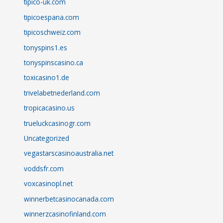
tipico-uk.com
tipicoespana.com
tipicoschweiz.com
tonyspins1.es
tonyspinscasino.ca
toxicasino1.de
trivelabetnederland.com
tropicacasino.us
trueluckcasinogr.com
Uncategorized
vegastarscasinoaustralia.net
voddsfr.com
voxcasinopl.net
winnerbetcasinocanada.com
winnerzcasinofinland.com