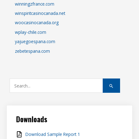
winningzfrance.com
winspiritcasinocanada.net
woocasinocanada.org
wplay-chile.com
yajuegoespana.com
zebetespana.com
S
e
a
r
c
Downloads
h
f
Download Sample Report 1