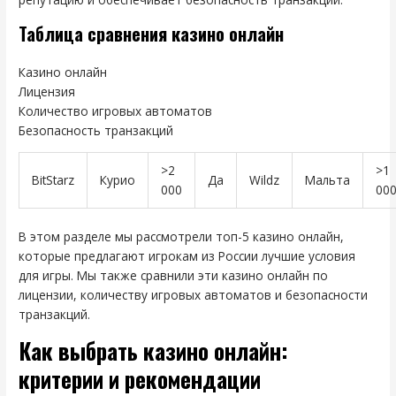
Таблица сравнения казино онлайн
Казино онлайн
Лицензия
Количество игровых автоматов
Безопасность транзакций
>2
>1
BitStarz
Курио
Да
Wildz
Мальта
000
00
В этом разделе мы рассмотрели топ-5 казино онлайн,
которые предлагают игрокам из России лучшие условия
для игры. Мы также сравнили эти казино онлайн по
лицензии, количеству игровых автоматов и безопасности
транзакций.
Как выбрать казино онлайн:
критерии и рекомендации