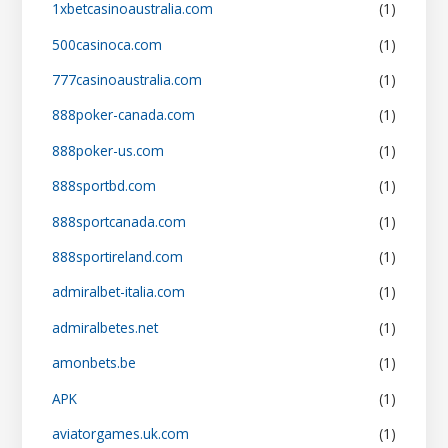
1xbetcasinoaustralia.com
(1)
500casinoca.com
(1)
777casinoaustralia.com
(1)
888poker-canada.com
(1)
888poker-us.com
(1)
888sportbd.com
(1)
888sportcanada.com
(1)
888sportireland.com
(1)
admiralbet-italia.com
(1)
admiralbetes.net
(1)
amonbets.be
(1)
APK
(1)
aviatorgames.uk.com
(1)