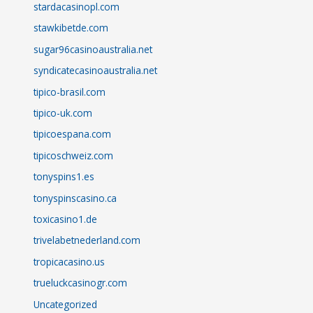
stardacasinopl.com
stawkibetde.com
sugar96casinoaustralia.net
syndicatecasinoaustralia.net
tipico-brasil.com
tipico-uk.com
tipicoespana.com
tipicoschweiz.com
tonyspins1.es
tonyspinscasino.ca
toxicasino1.de
trivelabetnederland.com
tropicacasino.us
trueluckcasinogr.com
Uncategorized