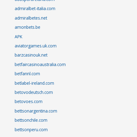
admiralbet-italia.com
admiralbetes.net
amonbets.be
APK
aviatorgames.uk.com
barzcasinouk.net
betfaircasinoaustralia.com
betfannl.com
betlabel-ireland.com
betovodeutsch.com
betovoes.com
bettsonargentina.com
bettsonchile.com
bettsonperu.com