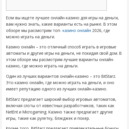
Если вы ищете лучшее онлайн-казино для игры на деньги,
вам нужно знать, какие варианты есть на рынке. В этом
обзоре мы рассмотрим топ-
казино онлайн
2026, где
можно играть на деньги.
Казино онлайн – это отличный способ играть в игровые
автоматы и другие игры на деньги, не покидая свой дом. В
этом обзоре мы рассмотрим лучшие варианты онлайн-
казино, где можно играть на деньги.
Один из лучших вариантов онлайн-казино – это BitStarz.
Это казино онлайн, где можно играть на деньги, и оно
имеет репутацию одного из лучших онлайн-казино.
BitStarz предлагает широкий выбор игровых автоматов,
включая слоты от известных разработчиков, таких как
NetEnt и Microgaming. Казино также предлагает другие
игры, такие как рулетку, блэкджек и покер.
Кроме того, BitStarz предлагает привлекательные бонусы