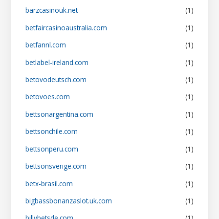
barzcasinouk.net
(1)
betfaircasinoaustralia.com
(1)
betfannl.com
(1)
betlabel-ireland.com
(1)
betovodeutsch.com
(1)
betovoes.com
(1)
bettsonargentina.com
(1)
bettsonchile.com
(1)
bettsonperu.com
(1)
bettsonsverige.com
(1)
betx-brasil.com
(1)
bigbassbonanzaslot.uk.com
(1)
billybetsde.com
(1)