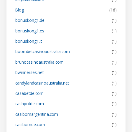
Blog
(16)
bonuskong1.de
(1)
bonuskong1.es
(1)
bonuskong1.it
(1)
boombetcasinoaustralia.com
(1)
brunocasinoaustralia.com
(1)
bwinnerses.net
(1)
candylandcasinoaustralia.net
(1)
casabetde.com
(1)
cashpotde.com
(1)
casibomargentina.com
(1)
casibomde.com
(1)