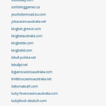
icefishinggames.ca
jeuchickenroad.eu.com
jokacasinoaustralia.net
kingbet-greece.com
kingbetaustralia.com
kingbetde.com
kingbetid.com
lebull-polska.net
lebullpt.net
legianocasinoaustralia.com
limitlesscasinoaustralia.net
lottomaticafr.com
lucky7evencasinoaustralia.com
luckyblock-deutsch.com