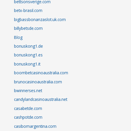
bettsonsverige.com
betx-brasil.com
bigbassbonanzaslot.uk.com
billybetsde.com
Blog
bonuskong1.de
bonuskong1.es
bonuskong1.it
boombetcasinoaustralia.com
brunocasinoaustralia.com
bwinnerses.net
candylandcasinoaustralia.net
casabetde.com
cashpotde.com
casibomargentina.com