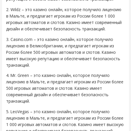
2. Wildz – это казино онлайн, которое получило лицензию
в Мальте, и предлагает игрокам из России более 1 000
игровых автоматов и слотов. Казино имеет современный
дизайн и обеспечивает безопасность транзакций.
3. Casino.com – это казино онлайн, которое получило
лицензию в Великобритании, и предлагает игрокам из
России более 500 игровых автоматов и слотов. Казино
имеет высокую репутацию и обеспечивает безопасность
транзакций.
4. Mr. Green – это казино онлайн, которое получило
лицензию в Мальте, и предлагает игрокам из России более
500 игровых автоматов и слотов. Казино имеет
современный дизайн и обеспечивает безопасность
транзакций.
5. LeoVegas – это казино онлайн, которое получило
лицензию в Мальте, и предлагает игрокам из России более
1 000 игровых автоматов и слотов. Казино имеет высокую
репутацию и обеспечивает безопасность транзакций.