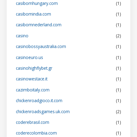
casibomhungary.com
(1)
casibomindia.com
(1)
casibomnederland.com
(1)
casino
(2)
casinobossyaustralia.com
(1)
casinoeuro.us
(1)
casinohighflybet.gr
(1)
casinowestace.it
(1)
cazimboitaly.com
(1)
chickenroadgioco.it.com
(1)
chickenroadsgames.uk.com
(2)
coderebrasil.com
(1)
coderecolombia.com
(1)