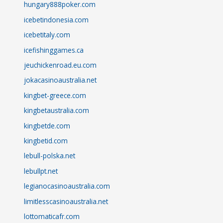
hungary888poker.com
icebetindonesia.com
icebetitaly.com
icefishinggames.ca
jeuchickenroad.eu.com
jokacasinoaustralia.net
kingbet-greece.com
kingbetaustralia.com
kingbetde.com
kingbetid.com
lebull-polska.net
lebullpt.net
legianocasinoaustralia.com
limitlesscasinoaustralia.net
lottomaticafr.com