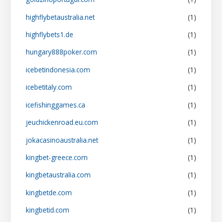
highflybetaustralia.net
(1)
highflybets1.de
(1)
hungary888poker.com
(1)
icebetindonesia.com
(1)
icebetitaly.com
(1)
icefishinggames.ca
(1)
jeuchickenroad.eu.com
(1)
jokacasinoaustralia.net
(1)
kingbet-greece.com
(1)
kingbetaustralia.com
(1)
kingbetde.com
(1)
kingbetid.com
(1)