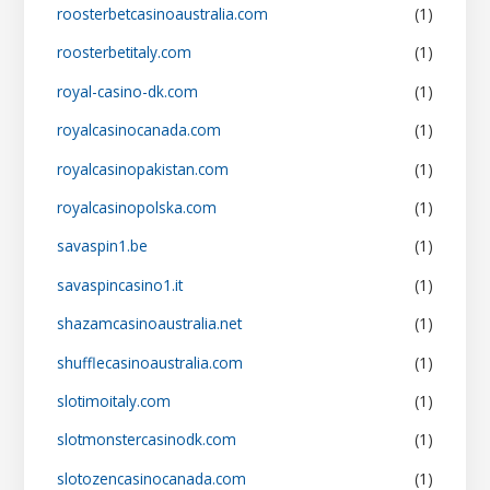
roosterbetcasinoaustralia.com
(1)
roosterbetitaly.com
(1)
royal-casino-dk.com
(1)
royalcasinocanada.com
(1)
royalcasinopakistan.com
(1)
royalcasinopolska.com
(1)
savaspin1.be
(1)
savaspincasino1.it
(1)
shazamcasinoaustralia.net
(1)
shufflecasinoaustralia.com
(1)
slotimoitaly.com
(1)
slotmonstercasinodk.com
(1)
slotozencasinocanada.com
(1)