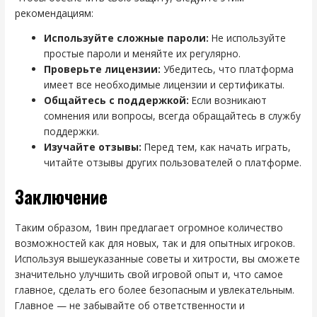
рекомендациям:
Используйте сложные пароли:
Не используйте
простые пароли и меняйте их регулярно.
Проверьте лицензии:
Убедитесь, что платформа
имеет все необходимые лицензии и сертификаты.
Общайтесь с поддержкой:
Если возникают
сомнения или вопросы, всегда обращайтесь в службу
поддержки.
Изучайте отзывы:
Перед тем, как начать играть,
читайте отзывы других пользователей о платформе.
Заключение
Таким образом, 1вин предлагает огромное количество
возможностей как для новых, так и для опытных игроков.
Используя вышеуказанные советы и хитрости, вы сможете
значительно улучшить свой игровой опыт и, что самое
главное, сделать его более безопасным и увлекательным.
Главное — не забывайте об ответственности и