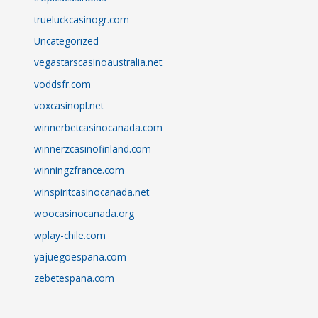
trueluckcasinogr.com
Uncategorized
vegastarscasinoaustralia.net
voddsfr.com
voxcasinopl.net
winnerbetcasinocanada.com
winnerzcasinofinland.com
winningzfrance.com
winspiritcasinocanada.net
woocasinocanada.org
wplay-chile.com
yajuegoespana.com
zebetespana.com