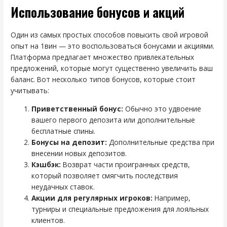
Использование бонусов и акций
Один из самых простых способов повысить свой игровой
опыт на 1вин — это воспользоваться бонусами и акциями.
Платформа предлагает множество привлекательных
предложений, которые могут существенно увеличить ваш
баланс. Вот несколько типов бонусов, которые стоит
учитывать:
Приветственный бонус:
Обычно это удвоение
вашего первого депозита или дополнительные
бесплатные спины.
Бонусы на депозит:
Дополнительные средства при
внесении новых депозитов.
Кэшбэк:
Возврат части проигранных средств,
который позволяет смягчить последствия
неудачных ставок.
Акции для регулярных игроков:
Например,
турниры и специальные предложения для лояльных
клиентов.