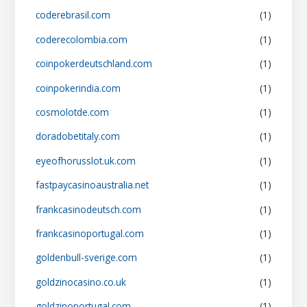
coderebrasil.com
(1)
coderecolombia.com
(1)
coinpokerdeutschland.com
(1)
coinpokerindia.com
(1)
cosmolotde.com
(1)
doradobetitaly.com
(1)
eyeofhorusslot.uk.com
(1)
fastpaycasinoaustralia.net
(1)
frankcasinodeutsch.com
(1)
frankcasinoportugal.com
(1)
goldenbull-sverige.com
(1)
goldzinocasino.co.uk
(1)
goldzinoportugal.com
(1)