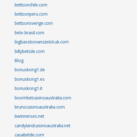
bettsonchile.com
bettsonperu.com
bettsonsverige.com
betx-brasil.com
bigbassbonanzaslot.uk.com
billybetsde.com
Blog
bonuskong1.de
bonuskong1.es
bonuskong1.it
boombetcasinoaustralia.com
brunocasinoaustralia.com
bwinnerses.net
candylandcasinoaustralia.net
casabetde.com