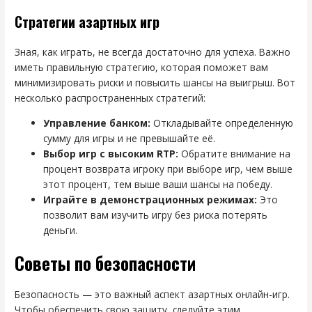
Стратегии азартных игр
Зная, как играть, не всегда достаточно для успеха. Важно
иметь правильную стратегию, которая поможет вам
минимизировать риски и повысить шансы на выигрыш. Вот
несколько распространенных стратегий:
Управление банком:
Откладывайте определенную
сумму для игры и не превышайте её.
Выбор игр с высоким RTP:
Обратите внимание на
процент возврата игроку при выборе игр, чем выше
этот процент, тем выше ваши шансы на победу.
Играйте в демонстрационных режимах:
Это
позволит вам изучить игру без риска потерять
деньги.
Советы по безопасности
Безопасность — это важный аспект азартных онлайн-игр.
Чтобы обеспечить свою защиту, следуйте этим