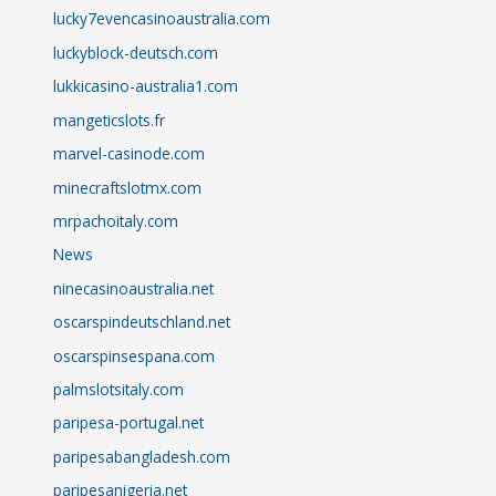
lucky7evencasinoaustralia.com
luckyblock-deutsch.com
lukkicasino-australia1.com
mangeticslots.fr
marvel-casinode.com
minecraftslotmx.com
mrpachoitaly.com
News
ninecasinoaustralia.net
oscarspindeutschland.net
oscarspinsespana.com
palmslotsitaly.com
paripesa-portugal.net
paripesabangladesh.com
paripesanigeria.net