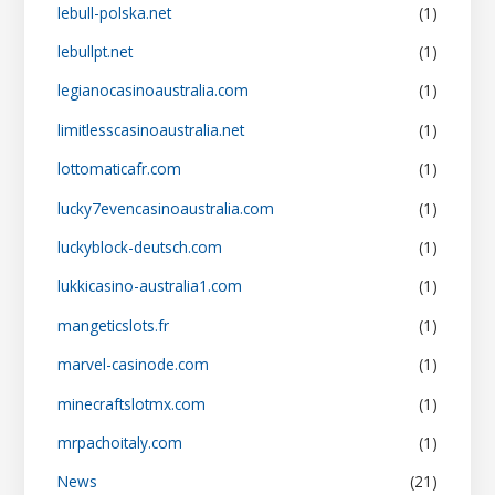
lebull-polska.net
(1)
lebullpt.net
(1)
legianocasinoaustralia.com
(1)
limitlesscasinoaustralia.net
(1)
lottomaticafr.com
(1)
lucky7evencasinoaustralia.com
(1)
luckyblock-deutsch.com
(1)
lukkicasino-australia1.com
(1)
mangeticslots.fr
(1)
marvel-casinode.com
(1)
minecraftslotmx.com
(1)
mrpachoitaly.com
(1)
News
(21)