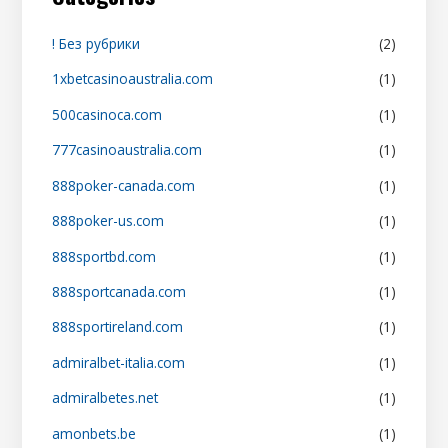
! Без рубрики
(2)
1xbetcasinoaustralia.com
(1)
500casinoca.com
(1)
777casinoaustralia.com
(1)
888poker-canada.com
(1)
888poker-us.com
(1)
888sportbd.com
(1)
888sportcanada.com
(1)
888sportireland.com
(1)
admiralbet-italia.com
(1)
admiralbetes.net
(1)
amonbets.be
(1)