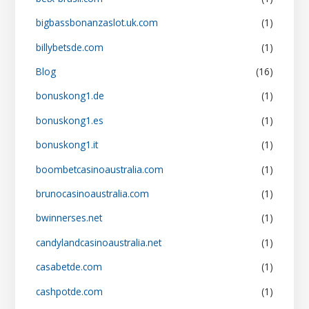
bigbassbonanzaslot.uk.com
(1)
billybetsde.com
(1)
Blog
(16)
bonuskong1.de
(1)
bonuskong1.es
(1)
bonuskong1.it
(1)
boombetcasinoaustralia.com
(1)
brunocasinoaustralia.com
(1)
bwinnerses.net
(1)
candylandcasinoaustralia.net
(1)
casabetde.com
(1)
cashpotde.com
(1)